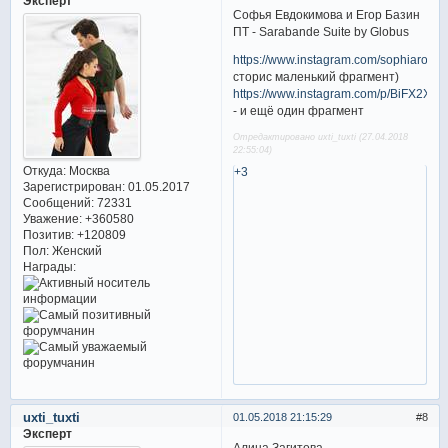
Эксперт
Софья Евдокимова и Егор Базин
ПТ - Sarabande Suite by Globus
https://www.instagram.com/sophiarozsa
сторис маленький фрагмент)
https://www.instagram.com/p/BiFX2Xd
- и ещё один фрагмент
Отредактировано uxti_tuxti (27.04.2018
22:55:04)
Откуда:
Москва
+3
Зарегистрирован
: 01.05.2017
Сообщений:
72331
Уважение:
+360580
Позитив:
+120809
Пол:
Женский
Награды:
uxti_tuxti
01.05.2018 21:15:29
8
Эксперт
Алина Загитова