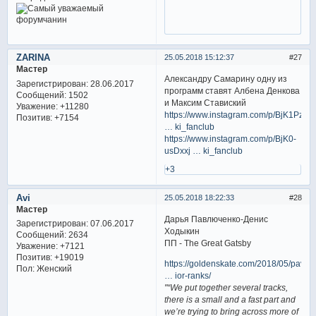
ZARINA
25.05.2018 15:12:37
27
Мастер
Александру Самарину одну из
Зарегистрирован
: 28.06.2017
программ ставят Албена Денкова
Сообщений:
1502
и Максим Ставиский
Уважение:
+11280
https://www.instagram.com/p/BjK1Pzoj
Позитив:
+7154
… ki_fanclub
https://www.instagram.com/p/BjK0-
usDxxj … ki_fanclub
+3
Avi
25.05.2018 18:22:33
28
Мастер
Дарья Павлюченко-Денис
Зарегистрирован
: 07.06.2017
Ходыкин
Сообщений:
2634
ПП - The Great Gatsby
Уважение:
+7121
Позитив:
+19019
https://goldenskate.com/2018/05/pavliu
Пол:
Женский
… ior-ranks/
"“We put together several tracks,
there is a small and a fast part and
we’re trying to bring across more of