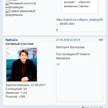
кусками", - обратил
внимание Свинин.
https://rsport.ria.ru/figure_skating/20
… 89465.html
0
Nathalia
27.05.2018 22:20:24
30
Активный участник
Виктория Васильева
Постановщик КП Никита
Михайлов
+2
Зарегистрирован
: 22.08.2017
Сообщений:
58
Уважение:
+131
Позитив:
+396