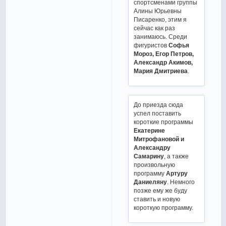
спортсменами группы
Алины Юрьевны
Писаренко, этим я
сейчас как раз
занимаюсь. Среди
фигуристов
Софья
Мороз, Егор Петров,
Александр Акимов,
Мария Дмитриева
.
До приезда сюда
успел поставить
короткие программы
Екатерине
Митрофановой и
Александру
Самарину
, а также
произвольную
программу
Артуру
Даниеляну
. Немного
позже ему же буду
ставить и новую
короткую программу.