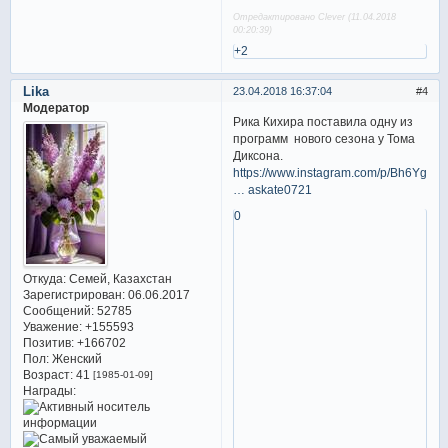
Отредактировано Clever (11.04.2018
00:20:39)
+2
Lika
23.04.2018 16:37:04
4
Модератор
Рика Кихира поставила одну из
программ нового сезона у Тома
Диксона.
https://www.instagram.com/p/Bh6Ygyk
… askate0721
0
Откуда:
Семей, Казахстан
Зарегистрирован
: 06.06.2017
Сообщений:
52785
Уважение:
+155593
Позитив:
+166702
Пол:
Женский
Возраст:
41
[1985-01-09]
Награды: