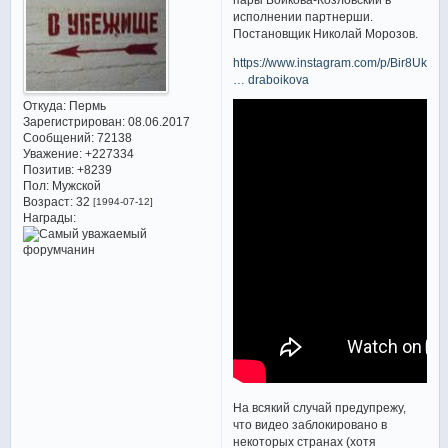
исполнении партнерши.
Постановщик Николай Морозов.
https://www.instagram.com/p/Bir8UksjG
… draboikova
Откуда:
Пермь
Зарегистрирован
: 08.06.2017
Сообщений:
72138
Уважение:
+227334
Позитив:
+8239
Пол:
Мужской
Возраст:
32
[1994-07-12]
Награды:
На всякий случай предупрежу,
что видео заблокировано в
некоторых странах (хотя