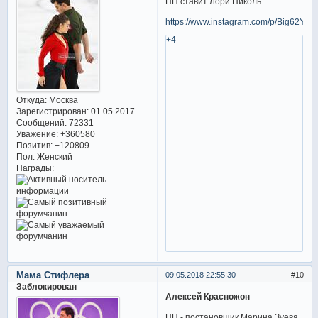
ПП ставит Лори Николь
https://www.instagram.com/p/Big62Y0
+4
Откуда:
Москва
Зарегистрирован
: 01.05.2017
Сообщений:
72331
Уважение:
+360580
Позитив:
+120809
Пол:
Женский
Награды:
Мама Стифлера
09.05.2018 22:55:30
10
Заблокирован
Алексей Красножон
ПП - постановщик Марина Зуева