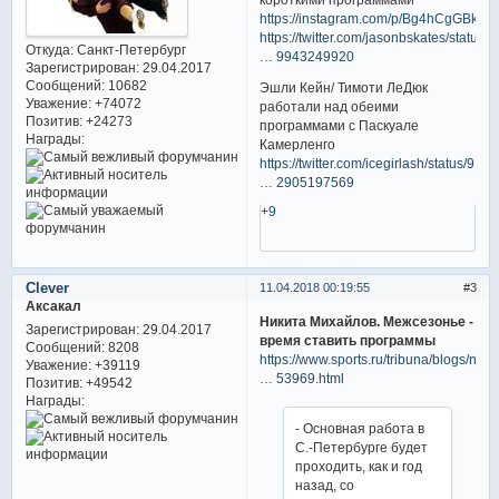
https://instagram.com/p/Bg4hCgGBkgV/
https://twitter.com/jasonbskates/status
Откуда:
Санкт-Петербург
… 9943249920
Зарегистрирован
: 29.04.2017
Сообщений:
10682
Эшли Кейн/ Тимоти ЛеДюк
Уважение:
+74072
работали над обеими
Позитив:
+24273
программами с Паскуале
Награды:
Камерленго
https://twitter.com/icegirlash/status/9
… 2905197569
+9
Clever
11.04.2018 00:19:55
3
Аксакал
Никита Михайлов. Межсезонье -
Зарегистрирован
: 29.04.2017
время ставить программы
Сообщений:
8208
https://www.sports.ru/tribuna/blogs/nat
Уважение:
+39119
… 53969.html
Позитив:
+49542
Награды:
- Основная работа в
С.-Петербурге будет
проходить, как и год
назад, со