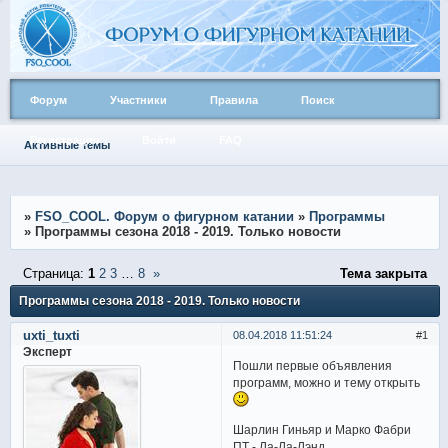
Форум
Участники
Правила
Поиск
Регистрация
Войти
FAQ
Активные темы
»
FSO_COOL. Форум о фигурном катании
»
Программы
»
Программы сезона 2018 - 2019. Только новости
Страница:
1
2
3
…
8
»
Тема закрыта
Программы сезона 2018 - 2019. Только новости
uxti_tuxti
08.04.2018 11:51:24
1
Эксперт
Пошли первые объявления
программ, можно и тему открыть
Шарлин Гиньяр и Марко Фабри
ПТ - Ла-Ла-Лэнд