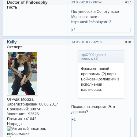
Doctor of Philosophy
13.05.2018 12:06:52
17
Гость
Полуяновой и Сопоту тоже
Морозов ставит:
https://ask.fm/poluyan13
+1
Kelly
13.05.2018 12:32:18
18
Эксперт
#p370091,vaprol
написал(а):
Фрагмент новой
программы (?) пары
Бойкова-Козловский в
исполнении
партнерши.
Откуда:
Москва
Зарегистрирован
: 06.06.2017
Похоже на экспромт. Это
Сообщений:
30074
дорожка?
Уважение:
+93626
Позитив:
+41042
+1
Награды: