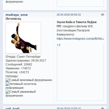
mudraya_sova
26.04.2018 00:56:15
5
Летописец
Эшли Кейн и Тимоти ЛеДюк
ПП
: сандрек к фильму W.E.
(постановщик Паскуале
Камерленго)
https://www.instagram.com/p/BiAkLu1jG
+3
Откуда:
Санкт-Петербург
Зарегистрирован
: 29.04.2017
Сообщений:
10682
Уважение:
+74072
Позитив:
+24273
Награды:
uxti_tuxti
26.04.2018 23:55:15
6