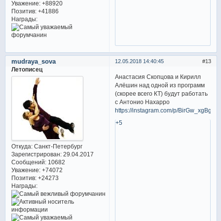
Уважение:
+88920
Позитив:
+41886
Награды:
mudraya_sova
12.05.2018 14:40:45
13
Летописец
Анастасия Скопцова и Кирилл
Алёшин над одной из программ
(скорее всего КТ) будут работать
с Антонио Нахарро
https://instagram.com/p/BirGw_xgBgc/
+5
Откуда:
Санкт-Петербург
Зарегистрирован
: 29.04.2017
Сообщений:
10682
Уважение:
+74072
Позитив:
+24273
Награды: