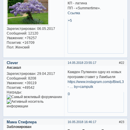
КП - латина
ПП - «Summertime».
Ссылка
+5
Зарегистрирован
: 06.05.2017
Сообщений:
12120
Уважение:
+76257
Позитив:
+16709
Пол:
Женский
Clever
14.05.2018 23:55:17
22
Аксакал
Камден Пулкинен одну из новых
Зарегистрирован
: 29.04.2017
программ ставит у Ламбьеля
Сообщений:
8208
https://www.instagram.com/p/BiwiL3uF
Уважение:
+39119
- … by=campulk
Позитив:
+49542
Награды:
0
Мама Стифлера
16.05.2018 16:46:17
23
Заблокирован