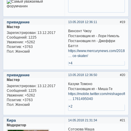
привидение
13.05.2018 12:36:11
19
Мастер
Винсент Чжоу
Зарегистрирован
: 13.12.2017
Постановщик кп - Лори Николь
Сообщений:
1225
Постановщик пп - Джеффри
Уважение:
+5262
Баттл
Позитив:
+3763
https://www.mercurynews.com/2018/05/
Пол:
Женский
… ce-skater/
+4
привидение
13.05.2018 12:36:50
20
Мастер
Казуки Томоно
Зарегистрирован
: 13.12.2017
Постановщик кп - Миша Ге
Сообщений:
1225
https://mobile.twitter.com/mishageoffic
Уважение:
+5262
… 1761495040
Позитив:
+3763
Пол:
Женский
+2
Кира
14.05.2018 21:31:34
21
Модератор
Сотскова Маша