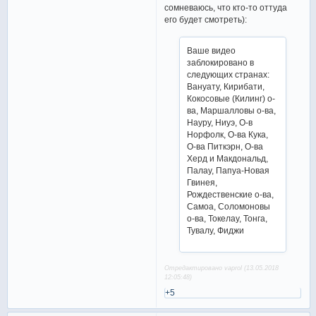
сомневаюсь, что кто-то оттуда
его будет смотреть):
Ваше видео
заблокировано в
следующих странах:
Вануату, Кирибати,
Кокосовые (Килинг) о-
ва, Маршалловы о-ва,
Науру, Ниуэ, О-в
Норфолк, О-ва Кука,
О-ва Питкэрн, О-ва
Херд и Макдональд,
Палау, Папуа-Новая
Гвинея,
Рождественские о-ва,
Самoа, Соломоновы
о-ва, Токелау, Тонга,
Тувалу, Фиджи
Отредактировано vaprol (13.05.2018
12:05:48)
+5