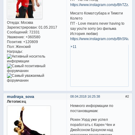
https://www.instagram.com/p/BhTZzJD
Мисато Коматсубара и Тимоти
Колето
Откуда:
Москва
ПТ - Love means never having to
Зарегистрирован
: 01.05.2017
say you're sorry (из фильма
Сообщений:
72331
История любви)
Уважение:
+360580
https://www.instagram.com/p/BhSNuM6h
Позитив:
+120809
Пол:
Женский
+11
Награды:
mudraya_sova
08.04.2018 16:25:38
2
Летописец
Немного информации по
постановщикам:
Рохен Уорд уже успел
поработать с Карен Чен и
Джейсоном Брауном над
короткими программами