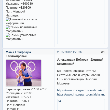
Уважение:
+360580
Позитив:
+120809
Пол:
Женский
Награды:
Мама Стифлера
25.05.2018 14:21:36
26
Заблокирован
Александра Бойкова - Дмитрий
Козловский
КП - постановщики Наталья
Бестемьянова и Игорь Бобрин
ПП - поставновщик Николай
Морозов
Зарегистрирован
: 07.06.2017
https://www.instagram.com/dimakozlovs
Сообщений:
28106
https://www.instagram.com/aleksandrab
Уважение:
+65721
+3
Позитив:
+35071
Пол:
Женский
Награды: