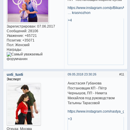
https://www.instagram.com/p/BikanAED
… krasnozhon
+4
Зарегистрирован
: 07.06.2017
Сообщений:
28106
Уважение:
+65721
Позитив:
+35071
Пол:
Женский
Награды:
uxti_tuxti
09.05.2018 23:30:26
11
Эксперт
Анастасия Губанова
Постановщик КП - Пётр
Чернышов, ПП - Никита
Михайлов под руководством
Татьяны Тарасовой
https://www.instagram.com/nastya_gub
+3
Откуда:
Москва