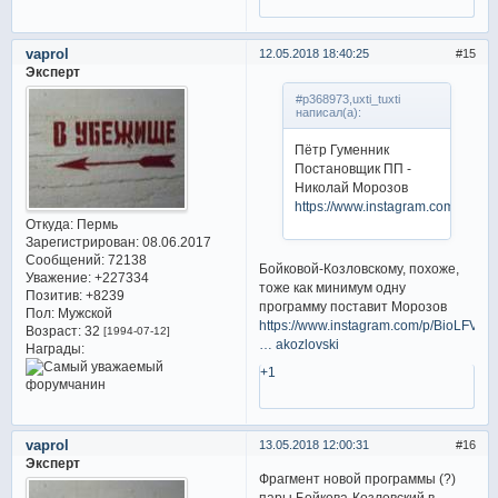
vaprol
12.05.2018 18:40:25
15
Эксперт
#p368973,uxti_tuxti
написал(а):
Пётр Гуменник
Постановщик ПП -
Николай Морозов
https://www.instagram.com/p/Bir
Откуда:
Пермь
Зарегистрирован
: 08.06.2017
Сообщений:
72138
Бойковой-Козловскому, похоже,
Уважение:
+227334
тоже как минимум одну
Позитив:
+8239
программу поставит Морозов
Пол:
Мужской
https://www.instagram.com/p/BioLFVf
Возраст:
32
[1994-07-12]
… akozlovski
Награды:
+1
vaprol
13.05.2018 12:00:31
16
Эксперт
Фрагмент новой программы (?)
пары Бойкова-Козловский в