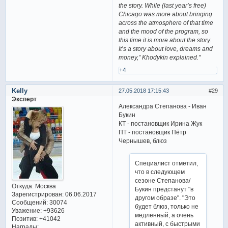
the story. While (last year’s free)
Chicago was more about bringing
across the atmosphere of that time
and the mood of the program, so
this time it is more about the story.
It’s a story about love, dreams and
money,” Khodykin explained."
+4
Kelly
27.05.2018 17:15:43
29
Эксперт
Александра Степанова - Иван
Букин
КТ - постановщик Ирина Жук
ПТ - постановщик Пётр
Чернышев, блюз
Специалист отметил,
что в следующем
сезоне Степанова/
Откуда:
Москва
Букин предстанут "в
Зарегистрирован
: 06.06.2017
другом образе". "Это
Сообщений:
30074
будет блюз, только не
Уважение:
+93626
медленный, а очень
Позитив:
+41042
активный, с быстрыми
Награды: