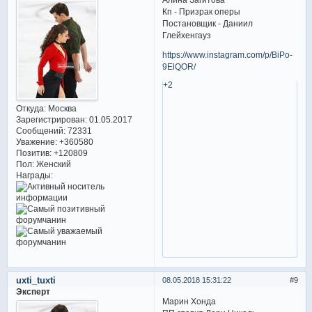
Кп - Призрак оперы
Постановщик - Даниил
Глейхенгауз
https://www.instagram.com/p/BiPo-
9ElQOR/
+2
Откуда:
Москва
Зарегистрирован
: 01.05.2017
Сообщений:
72331
Уважение:
+360580
Позитив:
+120809
Пол:
Женский
Награды:
uxti_tuxti
08.05.2018 15:31:22
9
Эксперт
Марин Хонда