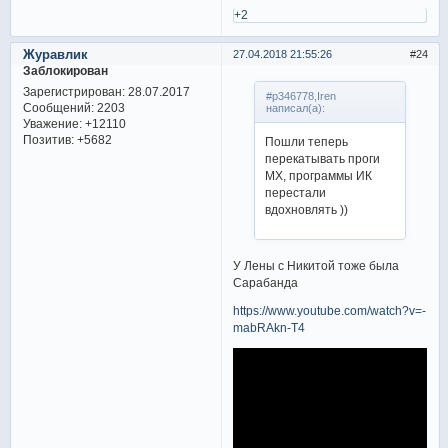
+2
Журавлик
27.04.2018 21:55:26
24
Заблокирован
Зарегистрирован
: 28.07.2017
#p346778,Iren
Сообщений:
2203
написал(а):
Уважение:
+12110
Позитив:
+5682
Пошли теперь
перекатывать проги
МХ, программы ИК
перестали
вдохновлять ))
У Лены с Никитой тоже была
Сарабанда
https://www.youtube.com/watch?v=-
mabRAkn-T4