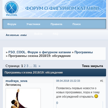
Форум
Участники
Правила
Поиск
Регистрация
Войти
FAQ
Активные темы
»
FSO_COOL. Форум о фигурном катании
»
Программы
»
Программы сезона 2018/19: обсуждение
Страница:
1
2
3
…
31
»
Тема закрыта
Программы сезона 2018/19: обсуждение
mudraya_sova
08.04.2018 15:22:33
1
Летописец
Появились первые новости о
новых программах, пора и тему
для обсуждений открывать
0