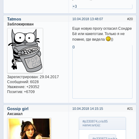
+3
Tatmos
10.04.2018 13:48:07
20
Заблокирован
Еще новую прогу огласил Сондре
Бё или какеготам. Только я не
помню, где видела
))
0
Зарегистрирован
: 29.04.2017
Сообщений:
6028
Уважение:
+29352
Позитив:
+6709
Gossip girl
10.04.2018 14:15:15
21
Аксакал
#p330874,cris85
написал(а):
#p330873,tusjka