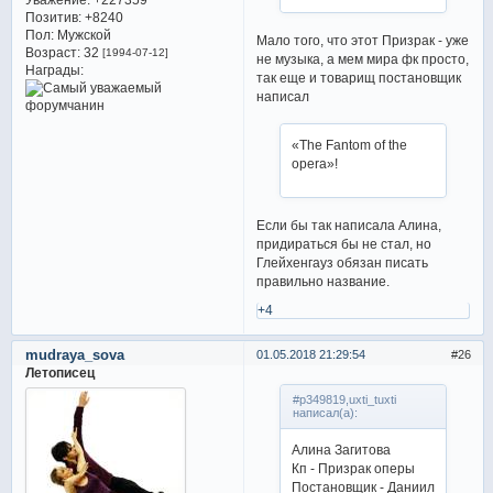
Позитив:
+8240
Пол:
Мужской
Мало того, что этот Призрак - уже
Возраст:
32
[1994-07-12]
не музыка, а мем мира фк просто,
Награды:
так еще и товарищ постановщик
написал
«The Fantom of the
opera»!
Если бы так написала Алина,
придираться бы не стал, но
Глейхенгауз обязан писать
правильно название.
+4
mudraya_sova
01.05.2018 21:29:54
26
Летописец
#p349819,uxti_tuxti
написал(а):
Алина Загитова
Кп - Призрак оперы
Постановщик - Даниил