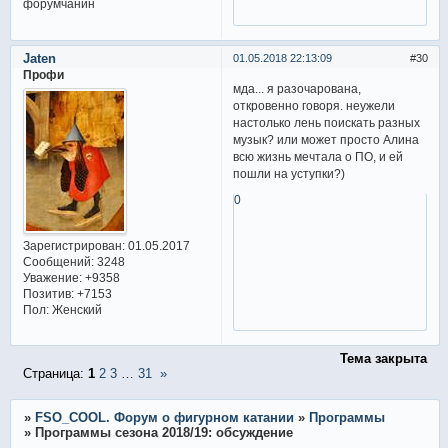
Jaten
01.05.2018 22:13:09
30
Профи
мда... я разочарована,
откровенно говоря. неужели
настолько лень поискать разных
музык? или может просто Алина
всю жизнь мечтала о ПО, и ей
пошли на уступки?)
0
Зарегистрирован
: 01.05.2017
Сообщений:
3248
Уважение:
+9358
Позитив:
+7153
Пол:
Женский
Тема закрыта
Страница:
1
2
3
…
31
»
»
FSO_COOL. Форум о фигурном катании
»
Программы
»
Программы сезона 2018/19: обсуждение