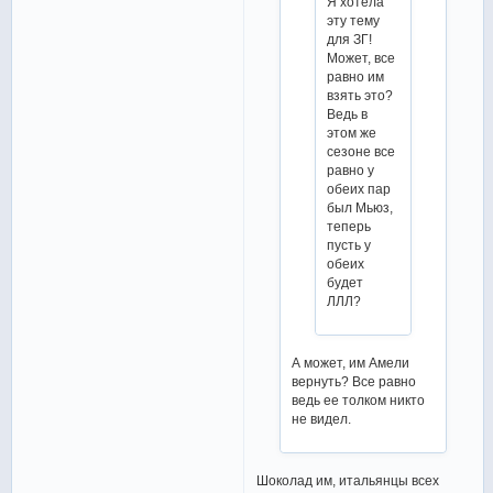
Я хотела
эту тему
для ЗГ!
Может, все
равно им
взять это?
Ведь в
этом же
сезоне все
равно у
обеих пар
был Мьюз,
теперь
пусть у
обеих
будет
ЛЛЛ?
А может, им Амели
вернуть? Все равно
ведь ее толком никто
не видел.
Шоколад им, итальянцы всех