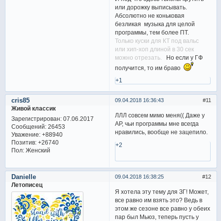
или дорожку выписывать.
Абсолютно не коньковая
безликая музыка для целой
программы, тем более ПТ.
Только куски для КТ под вальс
или хип-хоп длиной в 30 сек
можно отрезать.
Но если у ГФ
получится, то им браво
+1
cris85
09.04.2018 16:36:43
11
Живой классик
ЛЛЛ совсем мимо меня(( Даже у
Зарегистрирован
: 07.06.2017
АР, чьи программы мне всегда
Сообщений:
26453
нравились, вообще не зацепило.
Уважение:
+88940
Позитив:
+26740
+2
Пол:
Женский
Danielle
09.04.2018 16:38:25
12
Летописец
Я хотела эту тему для ЗГ! Может,
все равно им взять это? Ведь в
этом же сезоне все равно у обеих
пар был Мьюз, теперь пусть у