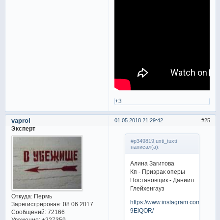
+3
vaprol
01.05.2018 21:29:42
25
Эксперт
#p349819,uxti_tuxti
написал(а):
Алина Загитова
Кп - Призрак оперы
Постановщик - Даниил
Глейхенгауз
Откуда:
Пермь
https://www.instagram.com/p/BiPo
Зарегистрирован
: 08.06.2017
9ElQOR/
Сообщений:
72166
Уважение:
+227359