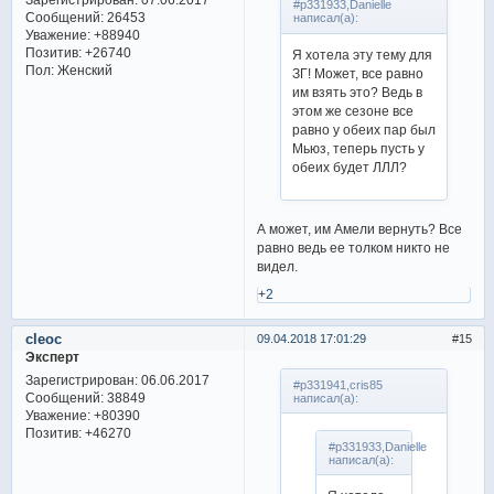
#p331933,Danielle
Сообщений:
26453
написал(а):
Уважение:
+88940
Позитив:
+26740
Я хотела эту тему для
Пол:
Женский
ЗГ! Может, все равно
им взять это? Ведь в
этом же сезоне все
равно у обеих пар был
Мьюз, теперь пусть у
обеих будет ЛЛЛ?
А может, им Амели вернуть? Все
равно ведь ее толком никто не
видел.
+2
cleoc
09.04.2018 17:01:29
15
Эксперт
Зарегистрирован
: 06.06.2017
#p331941,cris85
Сообщений:
38849
написал(а):
Уважение:
+80390
Позитив:
+46270
#p331933,Danielle
написал(а):