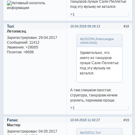
танцоров лучше Сале-Пеллетье
под эту музыку не катался.
+1
Tori
10.04.2018 09:18:13
18
Летописец
Зарегистрирован
: 29.04.2017
#p332284,Александра
Сообщений:
11412
написал(а):
Уважение:
+28005
Позитив:
+8698
Удивительно, что
никто из танцоров
лучше Сале-Пеллетье
под эту музыку не
катался.
А там слишком простая
структура, танцорам нечем
усилить, парникам проще.
+1
Fenec
10.04.2018 11:42:27
19
Мастер
Зарегистрирован
: 04.05.2017
#p332511,Tori