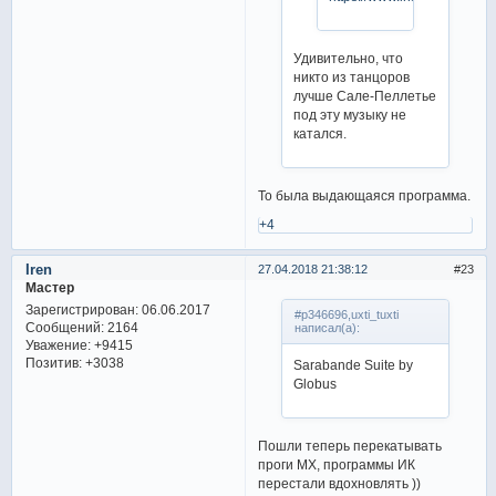
Удивительно, что
никто из танцоров
лучше Сале-Пеллетье
под эту музыку не
катался.
То была выдающаяся программа.
+4
Iren
27.04.2018 21:38:12
23
Мастер
Зарегистрирован
: 06.06.2017
#p346696,uxti_tuxti
Сообщений:
2164
написал(а):
Уважение:
+9415
Позитив:
+3038
Sarabande Suite by
Globus
Пошли теперь перекатывать
проги МХ, программы ИК
перестали вдохновлять ))