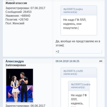
Живой классик
Зарегистрирован
: 07.06.2017
#p330873,tusjka
Сообщений:
26453
написал(а):
Уважение:
+88940
Позитив:
+26740
Не надо ГФ ЛЛЛ,
Пол:
Женский
надеюсь, они
пошутили.(
Да, вообще не представляю их в
этом((
+2
Александра
08.04.2018 16:06:25
4
Заблокирован
#p330874,cris85
написал(а):
#p330873,tusjka
написал(а):
Не надо ГФ
ЛЛЛ,
надеюсь,
Зарегистрирован
: 06.06.2017