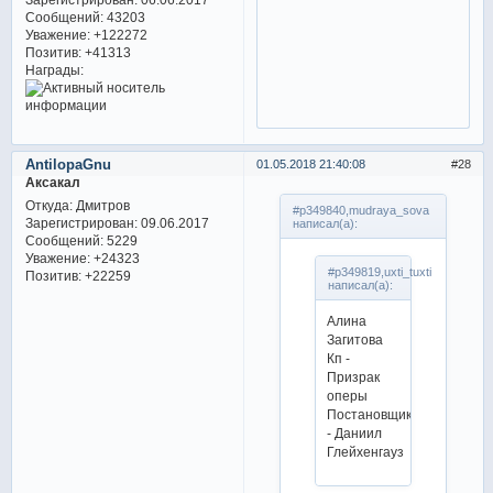
Сообщений:
43203
Уважение:
+122272
Позитив:
+41313
Награды:
AntilopaGnu
01.05.2018 21:40:08
28
Аксакал
Откуда:
Дмитров
#p349840,mudraya_sova
Зарегистрирован
: 09.06.2017
написал(а):
Сообщений:
5229
Уважение:
+24323
#p349819,uxti_tuxti
Позитив:
+22259
написал(а):
Алина
Загитова
Кп -
Призрак
оперы
Постановщик
- Даниил
Глейхенгауз