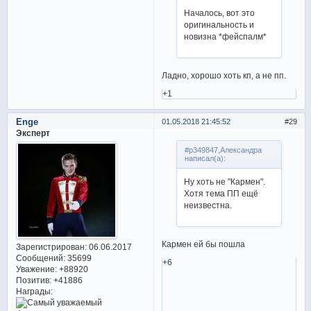
Началось, вот это
оригинальность и
новизна *фейспалм*
Ладно, хорошо хоть кп, а не пп.
+1
Enge
01.05.2018 21:45:52
29
Эксперт
#p349847,Александра
написал(а):
Ну хоть не "Кармен".
Хотя тема ПП ещё
неизвестна.
Кармен ей бы пошла
Зарегистрирован
: 06.06.2017
Сообщений:
35699
+6
Уважение:
+88920
Позитив:
+41886
Награды: