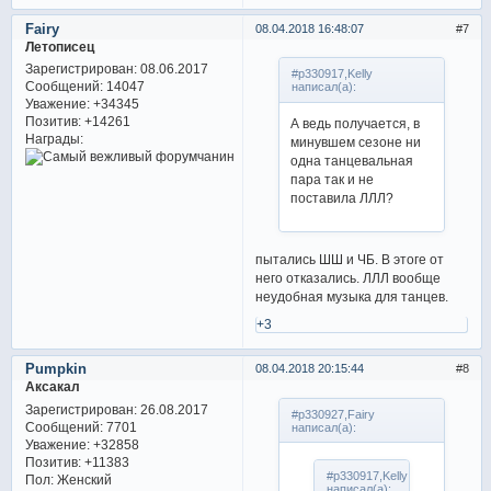
Fairy
08.04.2018 16:48:07
7
Летописец
Зарегистрирован
: 08.06.2017
#p330917,Kelly
Сообщений:
14047
написал(а):
Уважение:
+34345
Позитив:
+14261
А ведь получается, в
Награды:
минувшем сезоне ни
одна танцевальная
пара так и не
поставила ЛЛЛ?
пытались ШШ и ЧБ. В этоге от
него отказались. ЛЛЛ вообще
неудобная музыка для танцев.
+3
Pumpkin
08.04.2018 20:15:44
8
Аксакал
Зарегистрирован
: 26.08.2017
#p330927,Fairy
Сообщений:
7701
написал(а):
Уважение:
+32858
Позитив:
+11383
#p330917,Kelly
Пол:
Женский
написал(а):