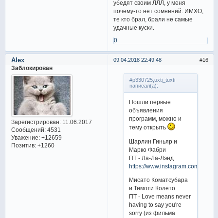
убедят своим ЛЛЛ, у меня
почему-то нет сомнений. ИМХО,
те кто брал, брали не самые
удачные куски.
0
Alex
09.04.2018 22:49:48
16
Заблокирован
#p330725,uxti_tuxti
написал(а):
Пошли первые
объявления
программ, можно и
Зарегистрирован
: 11.06.2017
тему открыть
Сообщений:
4531
Уважение:
+12659
Шарлин Гиньяр и
Позитив:
+1260
Марко Фабри
ПТ - Ла-Ла-Лэнд
https://www.instagram.com/p/Bh
Мисато Коматсубара
и Тимоти Колето
ПТ - Love means never
having to say you're
sorry (из фильма