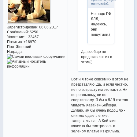
написал(а):
Не надо ГФ
ЛЛЛ,
надеюсь,
Зарегистрирован
: 06.06.2017
они
Сообщений:
5250
пошутили.(
Уважение:
+33467
Позитив:
+16970
Пол:
Женский
Да, вообще не
Награды:
представляю их в
этом((
Вот и я тоже совсем их в этом не
представляю. Да, и если честно,
не по возрасту им это как-то. Ни
по реальному, ни по
спортивному. Я бы в ЛЛЛ хотела
увидеть Хавайек-Бейкера.
Думаю, им бы очень подошло -
они молодые, легкие,
танцевальные. А Кейтлин
классно бы смотрелась в
зеленом платье из фильма.