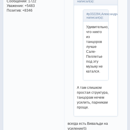
Сообщений:
1722
написал(а):
Уважение:
+5483
Позитив:
+8346
#p332284,Александра
написал(а):
Удивительно,
что никто
из
танцоров
лучше
Сале-
Пеллетье
под эту
музыку не
катался.
А там слишком
простая структура,
танцорам нечем
усилить, парникам
проще.
всегда есть Вивальди на
усиление!))