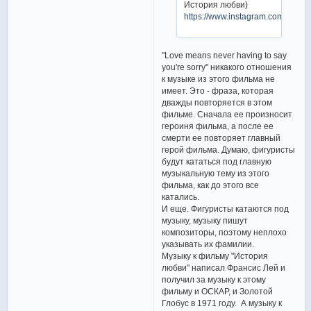
История любви)
https://www.instagram.com/p/Bh
"Love means never having to say
you're sorry" никакого отношения
к музыке из этого фильма не
имеет. Это - фраза, которая
дважды повторяется в этом
фильме. Сначала ее произносит
героиня фильма, а после ее
смерти ее повторяет главный
герой фильма. Думаю, фигуристы
будут кататься под главную
музыкальную тему из этого
фильма, как до этого все
катались.
И еще. Фигуристы катаются под
музыку, музыку пишут
композиторы, поэтому неплохо
указывать их фамилии.
Музыку к фильму "История
любви" написал Франсис Лей и
получил за музыку к этому
фильму и ОСКАР, и Золотой
Глобус в 1971 году. А музыку к