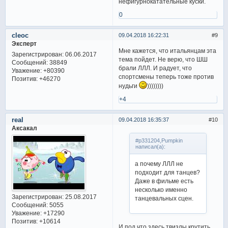
нефигурнокатательные куски.
0
cleoc
09.04.2018 16:22:31
9
Эксперт
Мне кажется, что итальянцам эта
Зарегистрирован
: 06.06.2017
тема пойдет. Не верю, что ШШ
Сообщений:
38849
брали ЛЛЛ. И радует, что
Уважение:
+80390
спортсмены теперь тоже против
Позитив:
+46270
нудьги
))))))))
+4
real
09.04.2018 16:35:37
10
Аксакал
#p331204,Pumpkin
написал(а):
а почему ЛЛЛ не
подходит для танцев?
Даже в фильме есть
несколько именно
Зарегистрирован
: 25.08.2017
танцевальных сцен.
Сообщений:
5055
Уважение:
+17290
Позитив:
+10614
И под что здесь твизлы крутить