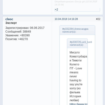
Отредактировано Gossip girl (10.04.2018
14:15:54)
+2
cleoc
10.04.2018 14:16:28
22
Эксперт
Зарегистрирован
: 06.06.2017
#p332284,Александра
Сообщений:
38849
написал(а):
Уважение:
+80390
Позитив:
+46270
#p330725,uxti_tuxti
написал(а):
Мисато
Коматсубара
и Тимоти
Колето
ПТ - Love
means
never
having to
say you're
sorry (из
фильма
История
любви)
https://www.instagram.com