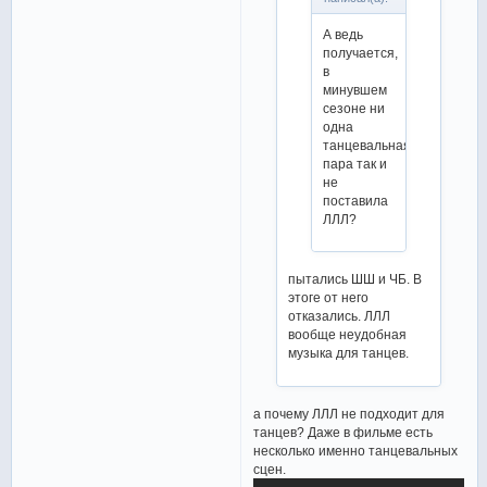
А ведь
получается,
в
минувшем
сезоне ни
одна
танцевальная
пара так и
не
поставила
ЛЛЛ?
пытались ШШ и ЧБ. В
этоге от него
отказались. ЛЛЛ
вообще неудобная
музыка для танцев.
а почему ЛЛЛ не подходит для
танцев? Даже в фильме есть
несколько именно танцевальных
сцен.