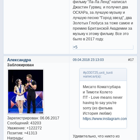
фильму "Ла-Ла Ленд" написал
Джастин Гурвиц и получил два
ОСКАРа, за лучшую музыку и
лучшую песню "Город звезд", два
Золотых Глобуса за тоже самое и
премию Британской Академии за
музыку к этому фильму. Все это
было в 2017 году.
+5
Александра
09.04.2018 23:13:03
17
Заблокирован
#p330725,uxti_tuxti
написал(а):
Мисато Коматсубара
и Тимоти Колето
ПТ - Love means never
having to say you're
sorry (из фильма
История любви)
Зарегистрирован
: 06.06.2017
https://www.instagram.com/p/Bh
Сообщений:
43203
Уважение:
+122272
Позитив:
+41313
Удивительно, что никто из
Награды: