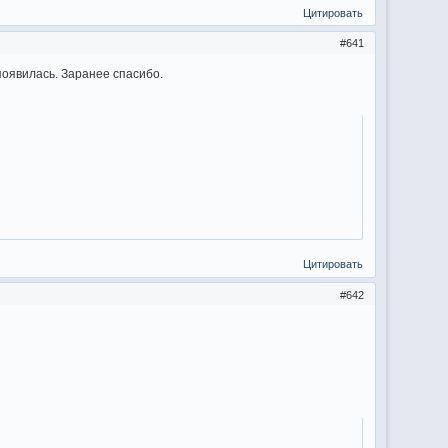
Цитировать
641
появилась. Заранее спасибо.
Цитировать
642