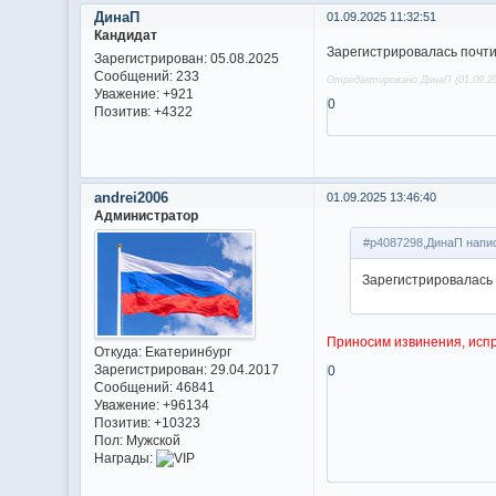
ДинаП
01.09.2025 11:32:51
Кандидат
Зарегистрировалась почти
Зарегистрирован
: 05.08.2025
Сообщений:
233
Отредактировано ДинаП (01.09.20
Уважение:
+921
0
Позитив:
+4322
andrei2006
01.09.2025 13:46:40
Администратор
#p4087298,ДинаП напис
Зарегистрировалась 
Приносим извинения, исп
Откуда:
Екатеринбург
Зарегистрирован
: 29.04.2017
0
Сообщений:
46841
Уважение:
+96134
Позитив:
+10323
Пол:
Мужской
Награды: