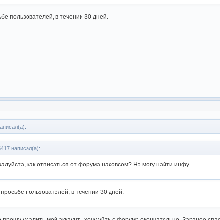
ьбе пользователей, в течении 30 дней.
аписал(а):
5417 написал(а):
алуйста, как отписаться от форума насовсем? Не могу найти инфу.
 просьбе пользователей, в течении 30 дней.
 прошу удалить мой аккаунт , хочу уйти с форума окончательно. Заранее спа