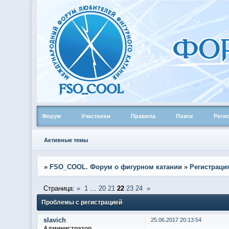
Форум
Участники
Правила
Поиск
Реги
Активные темы
»
FSO_COOL. Форум о фигурном катании
»
Регистраци
Страница:
«
1
…
20
21
22
23
24
»
Проблемы с регистрацией
slavich
25.06.2017 20:13:54
Администратор