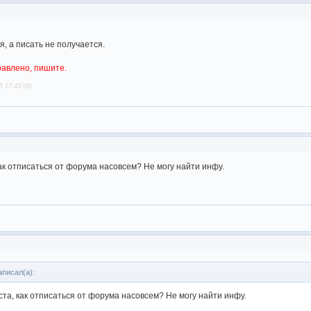
, а писать не получается.
равлено, пишите.
5 17:43:06)
ак отписаться от форума насовсем? Не могу найти инфу.
аписал(а):
та, как отписаться от форума насовсем? Не могу найти инфу.