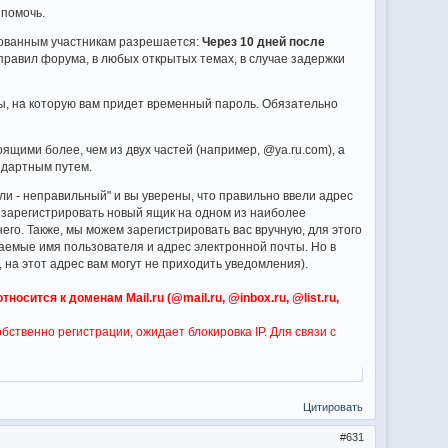
 помочь.
рованным участникам разрешается:
Через 10 дней после
правил форума, в любых открытых темах, в случае задержки
ы, на которую вам придет временный пароль. Обязательно
щими более, чем из двух частей (например, @ya.ru.com), а
андартным путем.
ли - неправильный" и вы уверены, что правильно ввели адрес
 зарегистрировать новый ящик на одном из наиболее
его. Также, мы можем зарегистрировать вас вручную, для этого
желаемые имя пользователя и адрес электронной почты. Но в
на этот адрес вам могут не приходить уведомления).
сится к доменам Mail.ru (@mail.ru, @inbox.ru, @list.ru,
бственно регистрации, ожидает блокировка IP. Для связи с
Цитировать
631