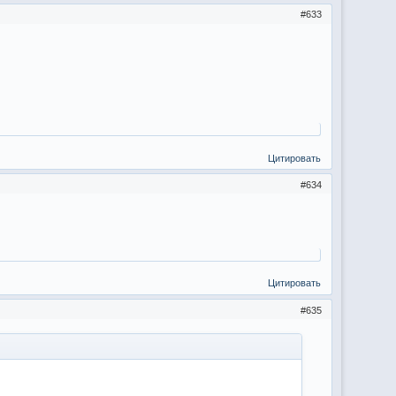
633
Цитировать
634
Цитировать
635