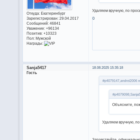
Удаляем вручную, по прос
Откуда:
Екатеринбург
Зарегистрирован
: 29.04.2017
0
Сообщений:
46841
Уважение:
+96134
Позитив:
+10323
Пол:
Мужской
Награды:
Sanja5417
18.08.2025 15:35:18
Гость
#p4079147,andrei2006 н
#p4079098,Sanja
Объясните, пож
Удаляем вручную, по
Здравствуйте, официально