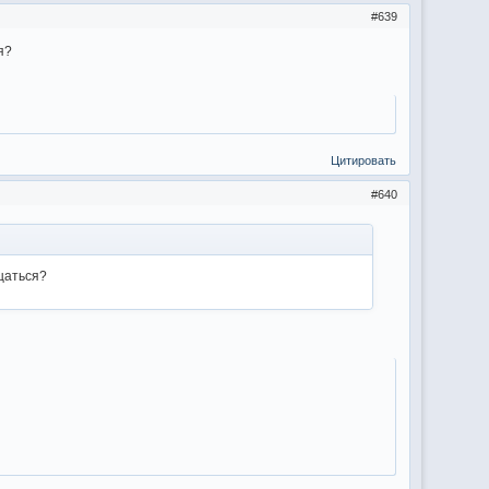
639
я?
Цитировать
640
щаться?