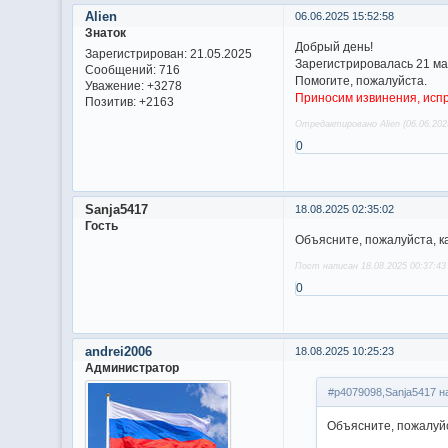
Alien
06.06.2025 15:52:58
Знаток
Добрый день!
Зарегистрирован
: 21.05.2025
Зарегистрировалась 21 мая
Сообщений:
716
Помогите, пожалуйста.
Уважение:
+3278
Приносим извинения, исп
Позитив:
+2163
Отредактировано Alien (06.06.202
0
Sanja5417
18.08.2025 02:35:02
Гость
Объясните, пожалуйста, к
Пост написан 18.08.2025 00:37:43
0
andrei2006
18.08.2025 10:25:23
Администратор
#p4079098,Sanja5417 н
Объясните, пожалуйс