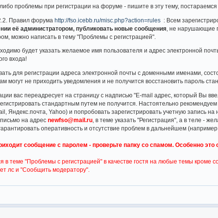
-либо проблемы при регистрации на форуме - пишите в эту тему, постараемся
2.2. Правил форума
http://fso.icebb.ru/misc.php?action=rules
: Всем зарегистри
ении её администратором, публиковать новые сообщения
, не нарушающие 
м, можно написать в тему "Проблемы с регистрацией".
ходимо будет указать желаемое имя пользователя и адрес электронной почт
ого входа!
ать для регистрации адреса электронной почты с доменными именами, состоя
(вам могут не приходить уведомления и не получится восстановить пароль ст
ации вас переадресует на страницу с надписью "E-mail адрес, который Вы вве
регистрировать стандартным путем не получится. Настоятельно рекомендуем
l, Яндекс.почта, Yahoo) и попробовать зарегистрировать учетную запись на н
 письмо на адрес
newfso@mail.ru
, в теме указать "Регистрация", а в теле - 
гарантировать оперативность и отсутствие проблем в дальнейшем (например, 
иходит сообщение с паролем - проверьте папку со спамом. Особенно это отно
я в теме "Проблемы с регистрацией" в качестве гостя на любые темы кроме со
ет лс и "Сообщить модератору".