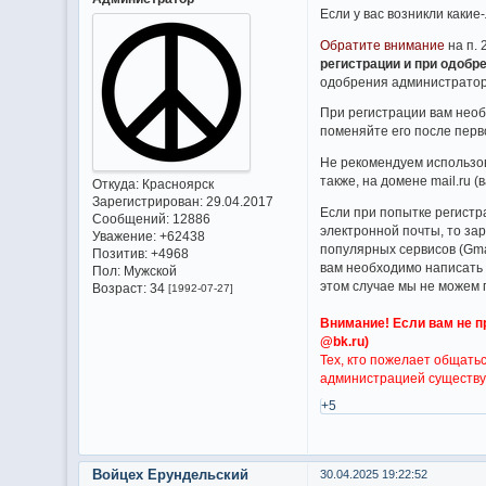
Если у вас возникли какие
Обратите внимание
на п. 
регистрации и при одобр
одобрения администраторо
При регистрации вам необ
поменяйте его после перв
Не рекомендуем использов
также, на домене mail.ru 
Откуда:
Красноярск
Зарегистрирован
: 29.04.2017
Если при попытке регистр
Сообщений:
12886
электронной почты, то за
Уважение:
+62438
популярных сервисов (Gmai
Позитив:
+4968
вам необходимо написать
Пол:
Мужской
этом случае мы не можем 
Возраст:
34
[1992-07-27]
Внимание! Если вам не пр
@bk.ru)
Тех, кто пожелает общатьс
администрацией существу
+5
Войцех Ерундельский
30.04.2025 19:22:52