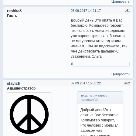
Цитировать
reshka8
07.09.2017 14:21:17
61
Гость
Добрый день!Это опять я Вас
беспокою. Компьютер говорит,
что человек с моим эл адресом
уже зарегистрирован. Значит я
не могу вспомнить под каким
именем....Вы не подскажете , как
мне действовать дальше?С
уважением, Ольга
0
Цитировать
slavich
07.09.2017 15:03:22
62
Администратор
#p46185,reshka8
написал(а):
Добрый день!Это
опять я Вас беспокою.
Компьютер говорит,
что человек с моим эл
адресом уже
зарегистрирован.