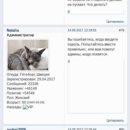
не пускает. Что делать?
0
Цитировать
Natalia
14.09.2017 12:18:55
79
Администратор
Вы ошибаетесь, когда вводите
пароль. Попытайтесь ввести
правильно, или вам помогут
админы, когда появятся.
0
Откуда:
Гётеборг, Швеция
Зарегистрирован
: 29.04.2017
Сообщений:
22336
Уважение:
+46149
Позитив:
+54549
Пол:
Женский
Возраст:
60
[1965-08-26]
Награды:
Цитировать
andrei2006
14.09.2017 17:28:44
80