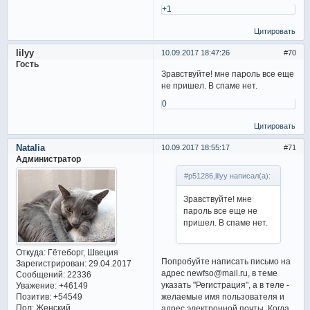
+1
Цитировать
lilyу
10.09.2017 18:47:26
70
Гость
Зравствуйте! мне пароль все еще
не пришел. В спаме нет.
0
Цитировать
Natalia
10.09.2017 18:55:17
71
Администратор
#p51286,lilyу написал(а):
Зравствуйте! мне
пароль все еще не
пришел. В спаме нет.
Откуда:
Гётеборг, Швеция
Попробуйте написать письмо на
Зарегистрирован
: 29.04.2017
адрес newfso@mail.ru, в теме
Сообщений:
22336
указать "Регистрация", а в теле -
Уважение:
+46149
желаемые имя пользователя и
Позитив:
+54549
Пол:
Женский
адрес электронной почты. Когда