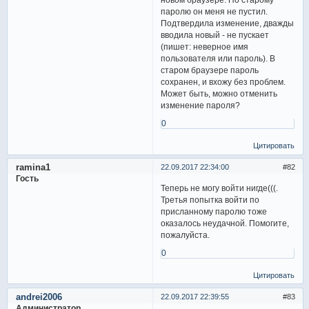
паролю он меня не пустил.
Подтвердила изменение, дважды
вводила новый - не пускает
(пишет: неверное имя
пользователя или пароль). В
старом браузере пароль
сохранен, и вхожу без проблем.
Может быть, можно отменить
изменение пароля?
0
Цитировать
ramina1
22.09.2017 22:34:00
82
Гость
Теперь не могу войти нигде(((.
Третья попытка войти по
присланному паролю тоже
оказалось неудачной. Помогите,
пожалуйста.
0
Цитировать
andrei2006
22.09.2017 22:39:55
83
Администратор