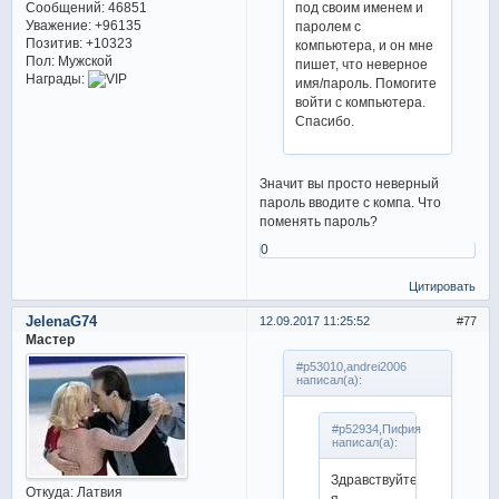
под своим именем и
Сообщений:
46851
Уважение:
+96135
паролем с
Позитив:
+10323
компьютера, и он мне
Пол:
Мужской
пишет, что неверное
Награды:
имя/пароль. Помогите
войти с компьютера.
Спасибо.
Значит вы просто неверный
пароль вводите с компа. Что
поменять пароль?
0
Цитировать
JelenaG74
12.09.2017 11:25:52
77
Мастер
#p53010,andrei2006
написал(а):
#p52934,Пифия
написал(а):
Здравствуйте,
Откуда:
Латвия
я