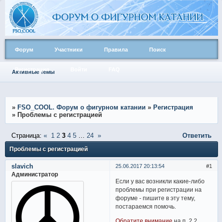
Форум
Участники
Правила
Поиск
Регистрация
Войти
FAQ
Активные темы
»
FSO_COOL. Форум о фигурном катании
»
Регистрация
»
Проблемы с регистрацией
Страница:
«
1
2
3
4
5
…
24
»
Ответить
Проблемы с регистрацией
slavich
25.06.2017 20:13:54
1
Администратор
Если у вас возникли какие-либо
проблемы при регистрации на
форуме - пишите в эту тему,
постараемся помочь.
Обратите внимание
на п. 2.2.