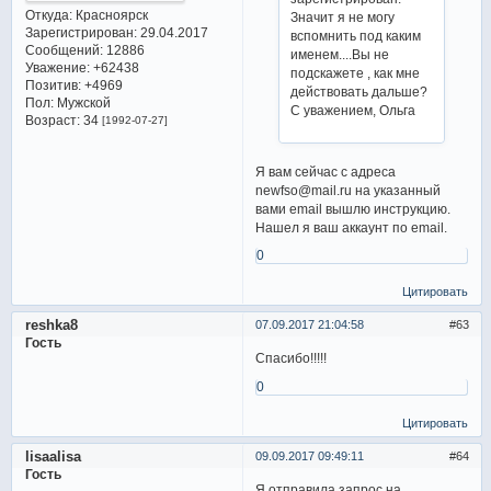
Откуда:
Красноярск
Значит я не могу
Зарегистрирован
: 29.04.2017
вспомнить под каким
Сообщений:
12886
именем....Вы не
Уважение:
+62438
подскажете , как мне
Позитив:
+4969
действовать дальше?
Пол:
Мужской
С уважением, Ольга
Возраст:
34
[1992-07-27]
Я вам сейчас с адреса
newfso@mail.ru на указанный
вами email вышлю инструкцию.
Нашел я ваш аккаунт по email.
0
Цитировать
reshka8
07.09.2017 21:04:58
63
Гость
Спасибо!!!!!
0
Цитировать
lisaalisa
09.09.2017 09:49:11
64
Гость
Я отправила запрос на