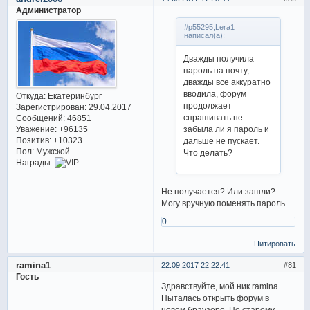
Администратор
#p55295,Lera1
написал(а):
Дважды получила
пароль на почту,
дважды все аккуратно
вводила, форум
Откуда:
Екатеринбург
продолжает
Зарегистрирован
: 29.04.2017
спрашивать не
Сообщений:
46851
Уважение:
+96135
забыла ли я пароль и
Позитив:
+10323
дальше не пускает.
Пол:
Мужской
Что делать?
Награды:
Не получается? Или зашли?
Могу вручную поменять пароль.
0
Цитировать
ramina1
22.09.2017 22:22:41
81
Гость
Здравствуйте, мой ник ramina.
Пыталась открыть форум в
новом браузере. По старому