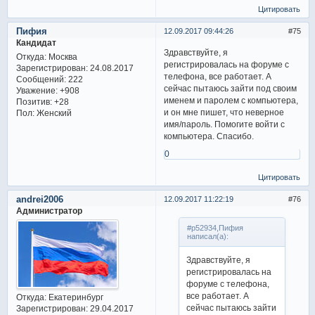
Цитировать
Пифия
12.09.2017 09:44:26
75
Кандидат
Здравствуйте, я
Откуда:
Москва
регистрировалась на форуме с
Зарегистрирован
: 24.08.2017
телефона, все работает. А
Сообщений:
222
сейчас пытаюсь зайти под своим
Уважение:
+908
именем и паролем с компьютера,
Позитив:
+28
и он мне пишет, что неверное
Пол:
Женский
имя/пароль. Помогите войти с
компьютера. Спасибо.
0
Цитировать
andrei2006
12.09.2017 11:22:19
76
Администратор
#p52934,Пифия
написал(а):
Здравствуйте, я
регистрировалась на
форуме с телефона,
все работает. А
Откуда:
Екатеринбург
сейчас пытаюсь зайти
Зарегистрирован
: 29.04.2017