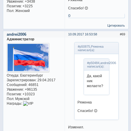
Уважение:
+3438
Позитив:
+3225
Спасибо! 😊
Пол:
Женский
0
Цитировать
andrei2006
10.09.2017 16:53:58
69
Администратор
#p50875,Ряженка
написал(а):
#p50484,andrei2006
написал(а):
Откуда:
Екатеринбург
Да, какой
Зарегистрирован
: 29.04.2017
ник
Сообщений:
46851
желаете?
Уважение:
+96135
Позитив:
+10323
Пол:
Мужской
Ряженка
Награды:
Спасибо! 😊
Изменил.