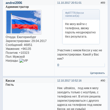
andrei2006
11.10.2017 20:51:01
89
Администратор
#p87778,Кесси
написал(а):
Не могу войти с
телефона, ввожу
пароль неоднократно
без результата.
Откуда:
Екатеринбург
Зарегистрирован
: 29.04.2017
Сообщений:
46851
Уважение:
+96135
Участник с ником Кесси у нас не
Позитив:
+10323
зарегистрирован. Какой у Вас
Пол:
Мужской
ник?
Награды:
0
Цитировать
Кесси
12.10.2017 10:52:16
90
Гость
Ник ultrakiss, под ним я могу
заходить только с ноутбука, с
телефона нет. В итоге решила
зарегистрироваться с другого
адреса на телефоне под ником
Кесси, но не судьба)