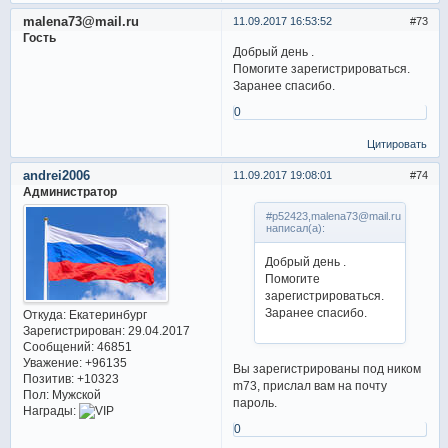
malena73@mail.ru
11.09.2017 16:53:52
73
Гость
Добрый день .
Помогите зарегистрироваться.
Заранее спасибо.
0
Цитировать
andrei2006
11.09.2017 19:08:01
74
Администратор
#p52423,malena73@mail.ru
написал(а):
Добрый день .
Помогите
зарегистрироваться.
Заранее спасибо.
Откуда:
Екатеринбург
Зарегистрирован
: 29.04.2017
Сообщений:
46851
Уважение:
+96135
Вы зарегистрированы под ником
Позитив:
+10323
m73, прислал вам на почту
Пол:
Мужской
пароль.
Награды:
0