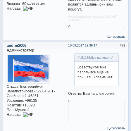
Возраст:
60
[1965-08-26]
появятся админы, они вам
Награды:
помогут.
Отредактировано Natalia (10.09.2017
18:56:34)
0
Цитировать
andrei2006
10.09.2017 19:39:17
72
Администратор
#p51286,lilyу написал(а):
Зравствуйте! мне
пароль все еще не
пришел. В спаме нет.
Откуда:
Екатеринбург
Зарегистрирован
: 29.04.2017
Ответил Вам на электронку.
Сообщений:
46851
Уважение:
+96135
0
Позитив:
+10323
Пол:
Мужской
Награды:
Цитировать