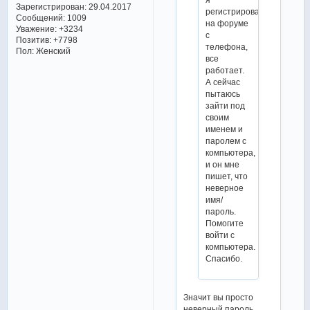
Зарегистрирован
: 29.04.2017
регистрировалась
Сообщений:
1009
на форуме
Уважение:
+3234
с
Позитив:
+7798
телефона,
Пол:
Женский
все
работает.
А сейчас
пытаюсь
зайти под
своим
именем и
паролем с
компьютера,
и он мне
пишет, что
неверное
имя/
пароль.
Помогите
войти с
компьютера.
Спасибо.
Значит вы просто
неверный пароль