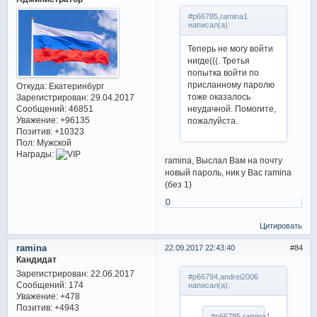
#p66785,ramina1
написал(а):
Теперь не могу войти
нигде(((. Третья
попытка войти по
присланному паролю
Откуда:
Екатеринбург
тоже оказалось
Зарегистрирован
: 29.04.2017
неудачной. Помогите,
Сообщений:
46851
Уважение:
+96135
пожалуйста.
Позитив:
+10323
Пол:
Мужской
Награды:
ramina, Выслал Вам на почту
новый пароль, ник у Вас ramina
(без 1)
0
Цитировать
ramina
22.09.2017 22:43:40
84
Кандидат
Зарегистрирован
: 22.06.2017
#p66794,andrei2006
Сообщений:
174
написал(а):
Уважение:
+478
Позитив:
+4943
#p66785,ramina1