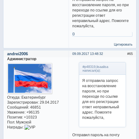
восстановление пароля, но при
переходе по ссылке для его
регистрации ответ
неправильный адрес. Помогите
пожалуйста,
0
Цитировать
andrei2006
09.09.2017 13:48:32
65
Администратор
#p48319,lisaalisa
написал(а):
Я отправила запрос
на восстановление
пароля, но при
переходе по ссылке
Откуда:
Екатеринбург
для его регистрации
Зарегистрирован
: 29.04.2017
ответ неправильный
Сообщений:
46851
Уважение:
+96135
адрес. Помогите
Позитив:
+10323
пожалуйста,
Пол:
Мужской
Награды:
Отправил пароль на почту