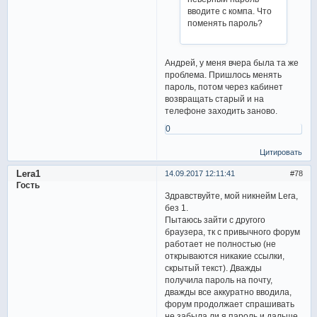
вводите с компа. Что
поменять пароль?
Андрей, у меня вчера была та же
проблема. Пришлось менять
пароль, потом через кабинет
возвращать старый и на
телефоне заходить заново.
0
Цитировать
Lera1
14.09.2017 12:11:41
78
Гость
Здравствуйте, мой никнейм Lera,
без 1.
Пытаюсь зайти с другого
браузера, тк с привычного форум
работает не полностью (не
открываются никакие ссылки,
скрытый текст). Дважды
получила пароль на почту,
дважды все аккуратно вводила,
форум продолжает спрашивать
не забыла ли я пароль и дальше