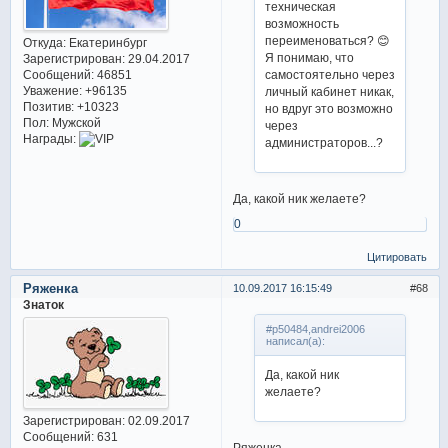
техническая
возможность
переименоваться? 😊
Откуда:
Екатеринбург
Я понимаю, что
Зарегистрирован
: 29.04.2017
самостоятельно через
Сообщений:
46851
Уважение:
+96135
личный кабинет никак,
Позитив:
+10323
но вдруг это возможно
Пол:
Мужской
через
Награды:
администраторов...?
Да, какой ник желаете?
0
Цитировать
Ряженка
10.09.2017 16:15:49
68
Знаток
#p50484,andrei2006
написал(а):
Да, какой ник
желаете?
Зарегистрирован
: 02.09.2017
Сообщений:
631
Ряженка