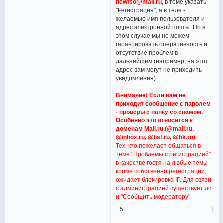
newfso@mail.ru
, в теме указать
"Регистрация", а в теле -
желаемые имя пользователя и
адрес электронной почты. Но в
этом случае мы не можем
гарантировать оперативность и
отсутствие проблем в
дальнейшем (например, на этот
адрес вам могут не приходить
уведомления).
Внимание! Если вам не
приходит сообщение с паролем
- проверьте папку со спамом.
Особенно это относится к
доменам Mail.ru (@mail.ru,
@inbox.ru, @list.ru, @bk.ru)
Тех, кто пожелает общаться в
теме "Проблемы с регистрацией"
в качестве гостя на любые темы
кроме собственно регистрации,
ожидает блокировка IP. Для связи
с администрацией существует лс
и "Сообщить модератору".
+5