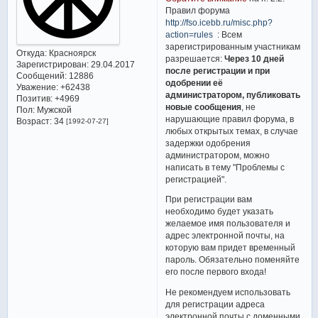
Правил форума
http://fso.icebb.ru/misc.php?
action=rules
: Всем
зарегистрированным участникам
Откуда:
Красноярск
разрешается:
Через 10 дней
Зарегистрирован
: 29.04.2017
после регистрации и при
Сообщений:
12886
одобрении её
Уважение:
+62438
администратором, публиковать
Позитив:
+4969
новые сообщения
, не
Пол:
Мужской
нарушающие правил форума, в
Возраст:
34
[1992-07-27]
любых открытых темах, в случае
задержки одобрения
администратором, можно
написать в тему "Проблемы с
регистрацией".
При регистрации вам
необходимо будет указать
желаемое имя пользователя и
адрес электронной почты, на
которую вам придет временный
пароль. Обязательно поменяйте
его после первого входа!
Не рекомендуем использовать
для регистрации адреса
электронной почты с доменными