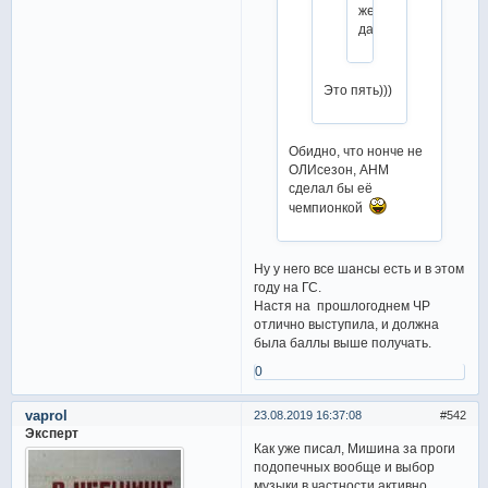
же,
да?
Это пять)))
Обидно, что нонче не
ОЛИсезон, АНМ
сделал бы её
чемпионкой
Ну у него все шансы есть и в этом
году на ГС.
Настя на прошлогоднем ЧР
отлично выступила, и должна
была баллы выше получать.
0
vaprol
23.08.2019 16:37:08
542
Эксперт
Как уже писал, Мишина за проги
подопечных вообще и выбор
музыки в частности активно