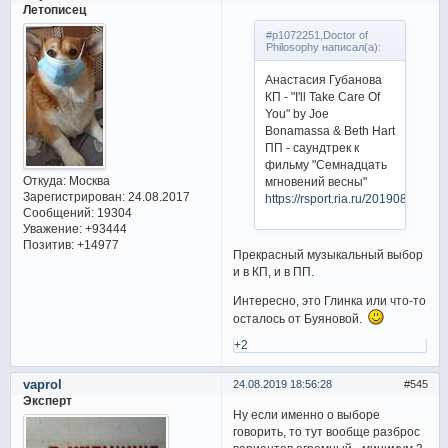
Летописец
#p1072251,Doctor of
Philosophy написал(а):
Анастасия Губанова
КП - "I'll Take Care Of
You" by Joe
Bonamassa & Beth Hart
ПП - саундтрек к
фильму "Семнадцать
Откуда:
Москва
мгновений весны"
Зарегистрирован
: 24.08.2017
https://rsport.ria.ru/20190824/1
Сообщений:
19304
Уважение:
+93444
Позитив:
+14977
Прекрасный музыкальный выбор
и в КП, и в ПП.
Интересно, это Глинка или что-то
осталось от Буяновой.
+2
vaprol
24.08.2019 18:56:28
545
Эксперт
Ну если именно о выборе
говорить, то тут вообще разброс