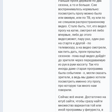
Раньше проги держали по два
сезона, а то и больше. Сие
воспринималось нормально:
посмотреть прогу можно было
или вживую, или по ТВ, ну или по
не слишком распространенному
видео. Стало быть, тот, кто видел
прогу на катке, смотрел её либо
впервые, либо до этого
видел,может, пару раз, один раз
на старте и другой - по
телевизору, а на видео смотрели,
как пить дать, проги прошлых
сезонов - пока ещё видео дойдёт
до зрителя через передаваемую
из рук в руки кассету. Так что
иногда даже старая программа
была событием - о, могли сказать
зрители, а ведь мы давно хотели
посмотреть именно эту прогу,
про которую так много нам
говорили.
Сейчас всё иначе. Достаточно на
ютуб зайти, чтобы сразу найти
множество вариантов той или
иной программы у фигуриста, в