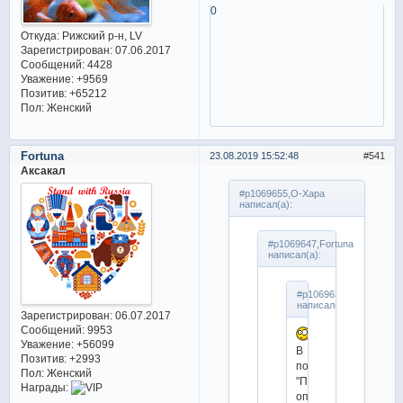
0
Откуда:
Рижский р-н, LV
Зарегистрирован
: 07.06.2017
Сообщений:
4428
Уважение:
+9569
Позитив:
+65212
Пол:
Женский
Fortuna
23.08.2019 15:52:48
541
Аксакал
#p1069655,О-Хара
написал(а):
#p1069647,Fortuna
написал(а):
#p1069630,Julietta
написал(а):
Зарегистрирован
: 06.07.2017
Сообщений:
9953
Уважение:
+56099
В
Позитив:
+2993
показалке
Пол:
Женский
"Призрак
Награды:
оперы"