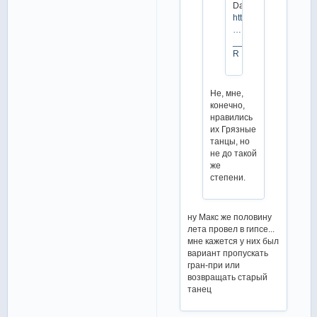
Dancing
https://www.facebook
…
__tn__=K-
R
Не, мне,
конечно,
нравились
их Грязные
танцы, но
не до такой
же
степени.
ну Макс же половину
лета провел в гипсе...
мне кажется у них был
вариант пропускать
гран-при или
возвращать старый
танец