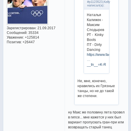
#p1123523,Kelly
написал(а):
Наталья
Калижек -
Максим
Зарегистрирован
: 21.09.2017
Сподырев
Сообщений:
35334
РТ - Kinky
Уважение:
+125814
Boots
Позитив:
+26447
ПТ - Dirty
Dancing
https://www.facebook.com/
…
__tn__=K-R
Не, мне, конечно,
нравились их Грязные
танцы, но не до такой
же степени.
ну Макс же половину лета провел
в гипсе... мне кажется у них был
вариант пропускать гран-при или
возвращать старый танец