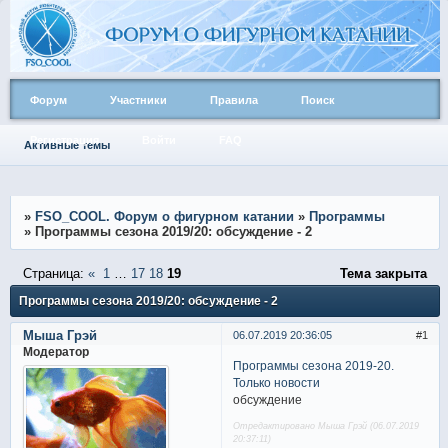
Форум
Участники
Правила
Поиск
Регистрация
Войти
FAQ
Активные темы
»
FSO_COOL. Форум о фигурном катании
»
Программы
»
Программы сезона 2019/20: обсуждение - 2
Страница:
«
1
…
17
18
19
Тема закрыта
Программы сезона 2019/20: обсуждение - 2
Мыша Грэй
06.07.2019 20:36:05
1
Модератор
Программы сезона 2019-20.
Только новости
обсуждение
Отредактировано Мыша Грэй (06.07.2019
20:37:11)