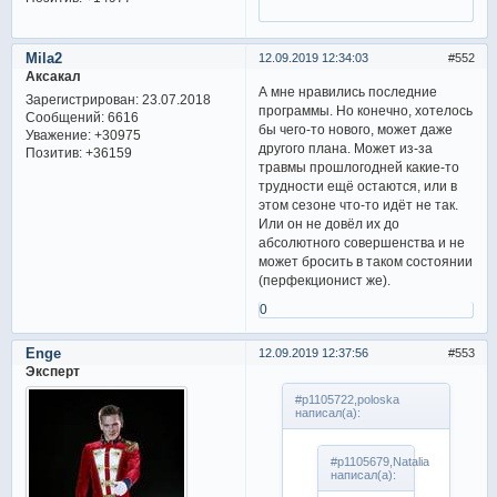
Mila2
12.09.2019 12:34:03
552
Аксакал
А мне нравились последние
Зарегистрирован
: 23.07.2018
программы. Но конечно, хотелось
Сообщений:
6616
бы чего-то нового, может даже
Уважение:
+30975
другого плана. Может из-за
Позитив:
+36159
травмы прошлогодней какие-то
трудности ещё остаются, или в
этом сезоне что-то идёт не так.
Или он не довёл их до
абсолютного совершенства и не
может бросить в таком состоянии
(перфекционист же).
0
Enge
12.09.2019 12:37:56
553
Эксперт
#p1105722,poloska
написал(а):
#p1105679,Natalia
написал(а):