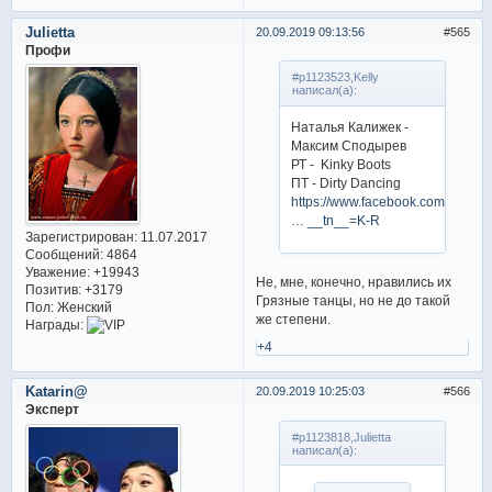
Julietta
20.09.2019 09:13:56
565
Профи
#p1123523,Kelly
написал(а):
Наталья Калижек -
Максим Сподырев
РТ - Kinky Boots
ПТ - Dirty Dancing
https://www.facebook.com/Kalisz
… __tn__=K-R
Зарегистрирован
: 11.07.2017
Сообщений:
4864
Уважение:
+19943
Не, мне, конечно, нравились их
Позитив:
+3179
Грязные танцы, но не до такой
Пол:
Женский
же степени.
Награды:
+4
Katarin@
20.09.2019 10:25:03
566
Эксперт
#p1123818,Julietta
написал(а):