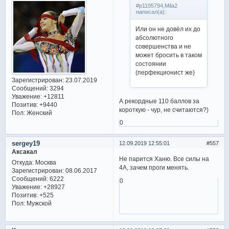
#p1105794,Mila2
написал(а):
Или он не довёл их до
абсолютного
совершенства и не
может бросить в таком
состоянии
(перфекционист же)
Зарегистрирован
: 23.07.2019
Сообщений:
3294
Уважение:
+12811
А рекордные 110 баллов за
Позитив:
+9440
короткую - чур, не считаются?)
Пол:
Женский
0
sergey19
12.09.2019 12:55:01
557
Аксакал
Не парится Ханю. Все силы на
Откуда:
Москва
4А, зачем проги менять.
Зарегистрирован
: 08.06.2017
Сообщений:
6222
0
Уважение:
+28927
Позитив:
+525
Пол:
Мужской