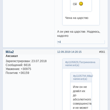
Ой
Чена на царство
А он уже на царстве. Надеюсь,
надолго
+4
Mila2
12.09.2019 14:20:15
561
Аксакал
Зарегистрирован
: 23.07.2018
#p1105829,Патрикеевна
Сообщений:
6616
написал(а):
Уважение:
+30975
Позитив:
+36159
#p1105794,Mila2
написал(а):
Или он не
довёл их
до
абсолютного
совершенства
и не может