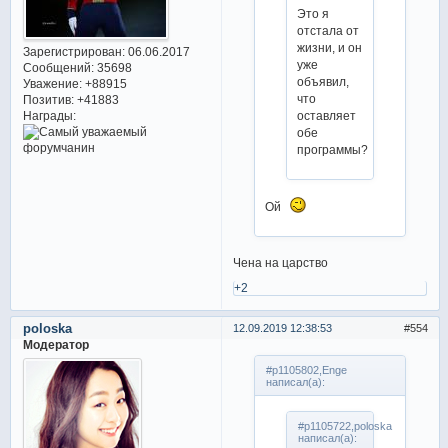
Это я
отстала от
жизни, и он
Зарегистрирован
: 06.06.2017
уже
Сообщений:
35698
объявил,
Уважение:
+88915
что
Позитив:
+41883
оставляет
Награды:
обе
программы?
Ой
Чена на царство
+2
poloska
12.09.2019 12:38:53
554
Модератор
#p1105802,Enge
написал(а):
#p1105722,poloska
написал(а):