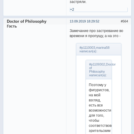
застряли.
+2
Doctor of Philosophy
13.09.2019 18:29:52
564
Гость
Замечание про застревание во
времени я пропущу, а на это -
#p1110003,marina58
написал(а):
#p1109302,Doctor
of
Philosophy
написал(а):
Поэтому у
фигуристов,
на мой
взгляд,
есть все
возможности
для того,
чтобы
соответствовать
зрительским