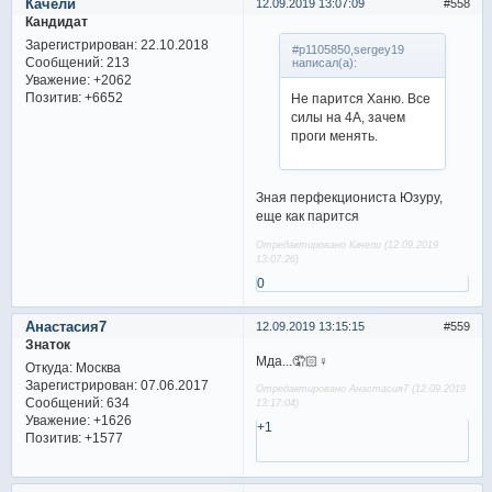
Качели
12.09.2019 13:07:09
558
Кандидат
Зарегистрирован
: 22.10.2018
#p1105850,sergey19
Сообщений:
213
написал(а):
Уважение:
+2062
Позитив:
+6652
Не парится Ханю. Все
силы на 4А, зачем
проги менять.
Зная перфекциониста Юзуру,
еще как парится
Отредактировано Качели (12.09.2019
13:07:26)
0
Анастасия7
12.09.2019 13:15:15
559
Знаток
Мда...🤦🏻♀
Откуда:
Москва
Зарегистрирован
: 07.06.2017
Отредактировано Анастасия7 (12.09.2019
Сообщений:
634
13:17:04)
Уважение:
+1626
+1
Позитив:
+1577