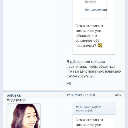
Marton
http://www.isuresults.com/
Это я отстала от
жизни, и он уже
объявил, что
оставляет обе
программы?
Я сейчас тоже три раза
перечитала, чтобы убедиться,
что там действительно написано
Сезон 2019/2020.
+5
poloska
12.09.2019 12:13:50
550
Модератор
#p1105679,Natalia
написал(а):
Это я отстала от
жизни, и он уже