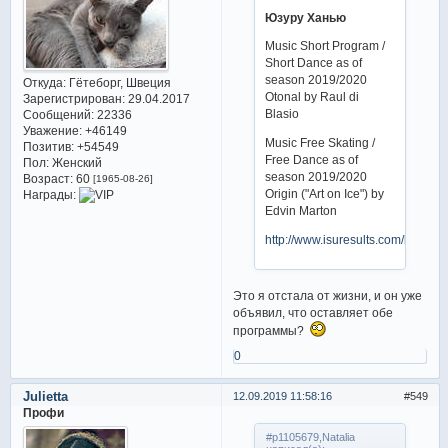
Юзуру Ханью
Music Short Program /
Short Dance as of
season 2019/2020
Откуда:
Гётеборг, Швеция
Otonal by Raul di
Зарегистрирован
: 29.04.2017
Blasio
Сообщений:
22336
Уважение:
+46149
Music Free Skating /
Позитив:
+54549
Free Dance as of
Пол:
Женский
season 2019/2020
Возраст:
60
[1965-08-26]
Origin ("Art on Ice") by
Награды:
Edvin Marton
http://www.isuresults.com/bios/i
Это я отстала от жизни, и он уже
объявил, что оставляет обе
программы?
0
Julietta
12.09.2019 11:58:16
549
Профи
#p1105679,Natalia