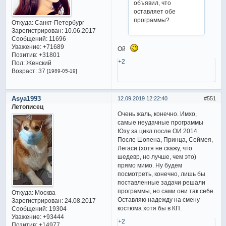
объявил, что
оставляет обе
программы?
Откуда:
Санкт-Петербург
Зарегистрирован
: 10.06.2017
Сообщений:
11696
Уважение:
+71689
Ой
Позитив:
+31801
+2
Пол:
Женский
Возраст:
37
[1989-05-19]
Asya1993
12.09.2019 12:22:40
551
Летописец
Очень жаль, конечно. Имхо,
самые неудачные программы
Юзу за цикл после ОИ 2014.
После Шопена, Принца, Сеймея,
Легаси (хотя не скажу, что
шедевр, но лучше, чем это)
прямо мимо. Ну будем
посмотреть, конечно, лишь бы
поставленные задачи решали
программы, но сами они так себе.
Откуда:
Москва
Оставляю надежду на смену
Зарегистрирован
: 24.08.2017
костюма хотя бы в КП.
Сообщений:
19304
Уважение:
+93444
+2
Позитив:
+14977