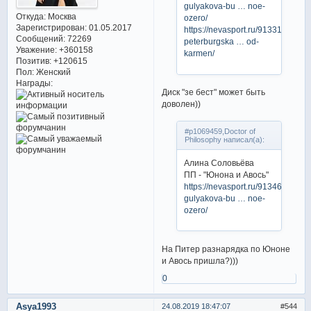
gulyakova-bu … noe-
Откуда:
Москва
ozero/
Зарегистрирован
: 01.05.2017
https://nevasport.ru/91331-
Сообщений:
72269
peterburgska … od-
Уважение:
+360158
karmen/
Позитив:
+120615
Пол:
Женский
Награды:
Диск "зе бест" может быть
доволен))
#p1069459,Doctor of
Philosophy написал(а):
Алина Соловьёва
ПП - "Юнона и Авось"
https://nevasport.ru/91346-
gulyakova-bu … noe-
ozero/
На Питер разнарядка по Юноне
и Авось пришла?)))
0
Asya1993
24.08.2019 18:47:07
544