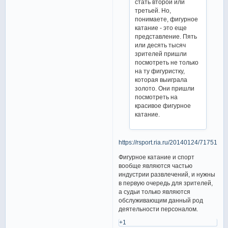
стать второй или
третьей. Но,
понимаете, фигурное
катание - это еще
представление. Пять
или десять тысяч
зрителей пришли
посмотреть не только
на ту фигуристку,
которая выиграла
золото. Они пришли
посмотреть на
красивое фигурное
катание.
https://rsport.ria.ru/20140124/7175196
Фигурное катание и спорт
вообще являются частью
индустрии развлечений, и нужны
в первую очередь для зрителей,
а судьи только являются
обслуживающим данный род
деятельности персоналом.
+1