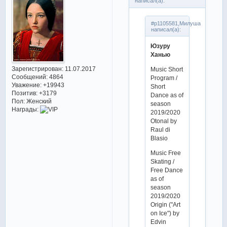
написал(а):
#p1105581,Милуша
написал(а):
Юзуру
Ханью
Зарегистрирован
: 11.07.2017
Music Short
Сообщений:
4864
Program /
Уважение:
+19943
Short
Позитив:
+3179
Dance as of
Пол:
Женский
season
Награды:
2019/2020
Otonal by
Raul di
Blasio
Music Free
Skating /
Free Dance
as of
season
2019/2020
Origin ("Art
on Ice") by
Edvin