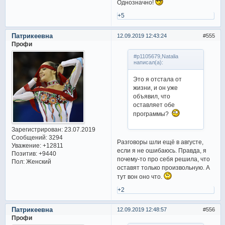
Однозначно!
+5
Патрикеевна
12.09.2019 12:43:24
555
Профи
#p1105679,Natalia
написал(а):
Это я отстала от
жизни, и он уже
объявил, что
оставляет обе
программы?
Зарегистрирован
: 23.07.2019
Сообщений:
3294
Разговоры шли ещё в августе,
Уважение:
+12811
если я не ошибаюсь. Правда, я
Позитив:
+9440
почему-то про себя решила, что
Пол:
Женский
оставят только произвольную. А
тут вон оно что.
+2
Патрикеевна
12.09.2019 12:48:57
556
Профи