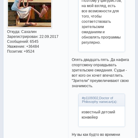
Поэтому у фигуристов,
на мой взгляд, есть
все возможности для
того, чтобы
соответствовать
зрительским
Откуда:
Сахалин
ожиданиям и
Зарегистрирован
: 22.09.2017
обновлять программы
Сообщений:
6545
регулярно.
Уважение:
+36484
Позитив:
+9524
Опять двадцать пять. Да нафига
спортсмену оправдывать
зрительские ожидания. Судьи -
вот кого он хочет впечатлить.
"Зрители" преувеличивают свою
значимость.
#p1109302,Doctor of
Philosophy написал(а):
известный детский
конвейер
Ну вы как будто во времени