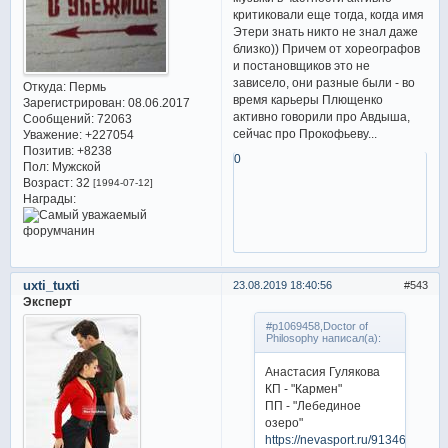
критиковали еще тогда, когда имя
Этери знать никто не знал даже
близко)) Причем от хореографов
и постановщиков это не
зависело, они разные были - во
Откуда:
Пермь
время карьеры Плющенко
Зарегистрирован
: 08.06.2017
активно говорили про Авдыша,
Сообщений:
72063
сейчас про Прокофьеву...
Уважение:
+227054
Позитив:
+8238
0
Пол:
Мужской
Возраст:
32
[1994-07-12]
Награды:
uxti_tuxti
23.08.2019 18:40:56
543
Эксперт
#p1069458,Doctor of
Philosophy написал(а):
Анастасия Гулякова
КП - "Кармен"
ПП - "Лебединое
озеро"
https://nevasport.ru/91346-