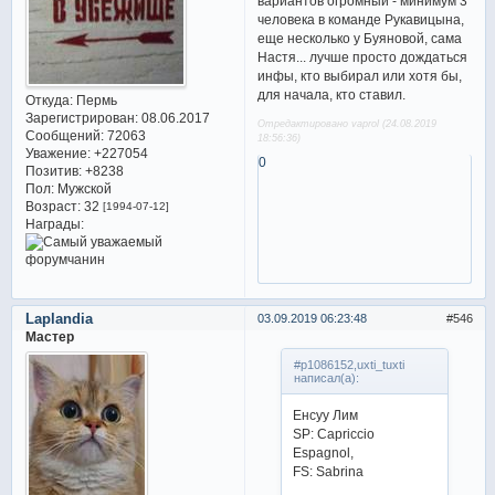
вариантов огромный - минимум 3
человека в команде Рукавицына,
еще несколько у Буяновой, сама
Настя... лучше просто дождаться
инфы, кто выбирал или хотя бы,
для начала, кто ставил.
Откуда:
Пермь
Зарегистрирован
: 08.06.2017
Отредактировано vaprol (24.08.2019
Сообщений:
72063
18:56:36)
Уважение:
+227054
0
Позитив:
+8238
Пол:
Мужской
Возраст:
32
[1994-07-12]
Награды:
Laplandia
03.09.2019 06:23:48
546
Мастер
#p1086152,uxti_tuxti
написал(а):
Енсуу Лим
SP: Capriccio
Espagnol,
FS: Sabrina