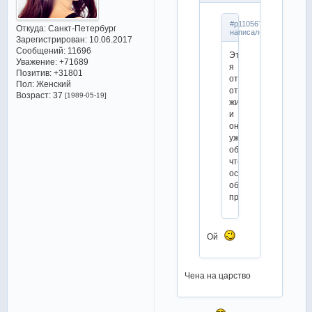
#p1105679,Natalia
Откуда:
Санкт-Петербург
написал(а):
Зарегистрирован
: 10.06.2017
Сообщений:
11696
Это
Уважение:
+71689
я
Позитив:
+31801
отстала
Пол:
Женский
от
Возраст:
37
[1989-05-19]
жизни,
и
он
уже
объявил,
что
оставляет
обе
программы?
Ой
Чена на царство