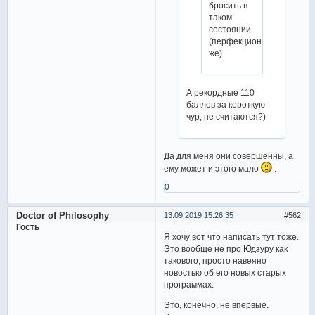
бросить в
таком
состоянии
(перфекционист
же)
А рекордные 110
баллов за короткую -
чур, не считаются?)
Да для меня они совершенны, а
ему может и этого мало
.
0
Doctor of Philosophy
13.09.2019 15:26:35
562
Гость
Я хочу вот что написать тут тоже.
Это вообще не про Юдзуру как
такового, просто навеяно
новостью об его новых старых
программах.
Это, конечно, не впервые.