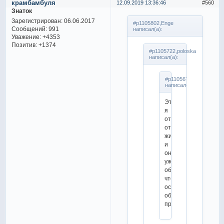
крамбамбуля
12.09.2019 13:36:46
560
Знаток
Зарегистрирован
: 06.06.2017
#p1105802,Enge
Сообщений:
991
написал(а):
Уважение:
+4353
Позитив:
+1374
#p1105722,poloska
написал(а):
#p1105679,Natalia
написал(а):
Это
я
отстала
от
жизни,
и
он
уже
объявил,
что
оставляет
обе
программы?