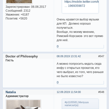
https://mobile.twitter.com/InTheL
… 1969359872
Зарегистрирован
: 06.06.2017
Сообщений:
2312
Уважение:
+6187
Позитив:
+5620
Очень нравится выбор музыки
для КП. Должно хорошо
получиться.
Вообще, по моему мнению,
Римский-Корсаков- это вот прямо
для неё.
0
Doctor of Philosophy
08.09.2019 13:31:42
547
Гость
А можно попросить кидать сюда
инфу с открытых прокатов, кто
чего выбрал, из того, чего раньше
не было известно?
0
Natalia
12.09.2019 11:54:00
548
Администратор
#p1105581,Милуша
написал(а):