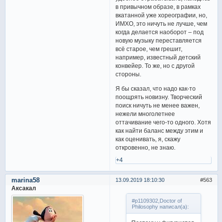
в привычном образе, в рамках
вкатанной уже хореографии, но,
ИМХО, это ничуть не лучше, чем
когда делается наоборот – под
новую музыку переставляется
всё старое, чем грешит,
например, известный детский
конвейер. То же, но с другой
стороны.
Я бы сказал, что надо как-то
поощрять новизну. Творческий
поиск ничуть не менее важен,
нежели многолетнее
оттачивание чего-то одного. Хотя
как найти баланс между этим и
как оценивать, я, скажу
откровенно, не знаю.
+4
marina58
13.09.2019 18:10:30
563
Аксакал
#p1109302,Doctor of
Philosophy написал(а):