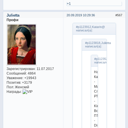
+1
Julietta
20.09.2019 10:29:36
567
Профи
#p1123912,Katarin@
написал(а):
#p1123818,Julietta
написал(а):
#p1123523,Kelly
написал(а):
Зарегистрирован
: 11.07.2017
Наталья
Сообщений:
4864
Калижек
Уважение:
+19943
-
Позитив:
+3179
Максим
Пол:
Женский
Сподырев
Награды:
РТ
-
Kinky
Boots
ПТ
-
Dirty