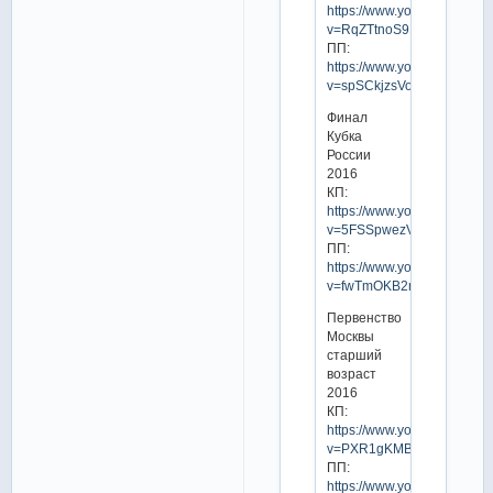
https://www.youtube.com/w
v=RqZTtnoS918
ПП:
https://www.youtube.com/w
v=spSCkjzsVog
Финал
Кубка
России
2016
КП:
https://www.youtube.com/w
v=5FSSpwezVXc
ПП:
https://www.youtube.com/w
v=fwTmOKB2m7s
Первенство
Москвы
старший
возраст
2016
КП:
https://www.youtube.com/w
v=PXR1gKMBsOg
ПП:
https://www.youtube.com/w