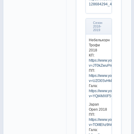
128684294_456239601
Сезон
2018-
2019
Небельхорн
Трофи
2018
КП:
https://www.youtube.com/w
v=JT0kZwuPmpg
ПП:
https://www.youtube.com/w
v=UZO0SvHkEHc
Гала:
https://www.youtube.com/w
v=YQt4MXlF5Q8
Japan
Open 2018
ПП:
https://www.youtube.com/w
v=TOlItEhz9hk
Гала: