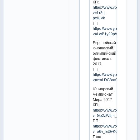
КП:
https://www.youtube.com/w
v=Lr8q-
pxiUVk
ПП:
https://www.youtube.com/w
v=LwB1y39pWos
Европейский
юношеский
олимпийский
фестиваль
2017
ПП:
https://www.youtube.com/w
v=cmLDG8avTa8
Юниорский
Чемпионат
Мира 2017
КП:
https://www.youtube.com/w
v=Ge2zW9jn_tg
ПП:
https://www.youtube.com/w
v=o6v_Et6vKOc
Гала: