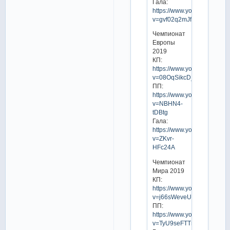
Гала:
https://www.youtube.com/w
v=gvf02q2mJfk
Чемпионат
Европы
2019
КП:
https://www.youtube.com/w
v=08OqSikcD_M
ПП:
https://www.youtube.com/w
v=NBHN4-
tDBtg
Гала:
https://www.youtube.com/w
v=ZKvr-
HFc24A
Чемпионат
Мира 2019
КП:
https://www.youtube.com/w
v=j66sWeveUI4
ПП:
https://www.youtube.com/w
v=TyU9seFTTnQ