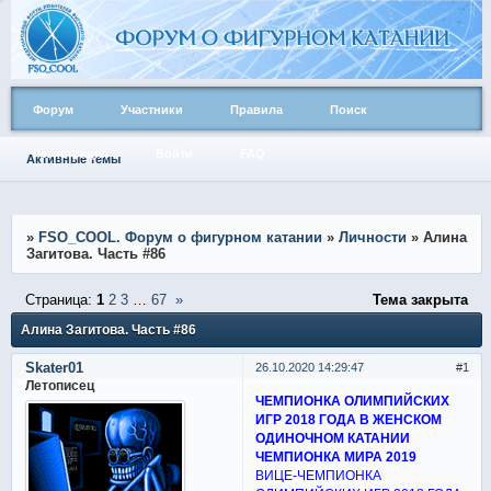
Форум
Участники
Правила
Поиск
Регистрация
Войти
FAQ
Активные темы
»
FSO_COOL. Форум о фигурном катании
»
Личности
»
Алина
Загитова. Часть #86
Страница:
1
2
3
…
67
»
Тема закрыта
Алина Загитова. Часть #86
Skater01
26.10.2020 14:29:47
1
Летописец
ЧЕМПИОНКА ОЛИМПИЙСКИХ
ИГР 2018 ГОДА В ЖЕНСКОМ
ОДИНОЧНОМ КАТАНИИ
ЧЕМПИОНКА МИРА 2019
ВИЦЕ-ЧЕМПИОНКА