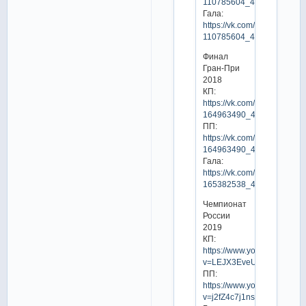
110785604_456242436
Гала:
https://vk.com/video-
110785604_456242445
Финал
Гран-При
2018
КП:
https://vk.com/video-
164963490_456239929
ПП:
https://vk.com/video-
164963490_456239947
Гала:
https://vk.com/video-
165382538_456239668
Чемпионат
России
2019
КП:
https://www.youtube.com/w
v=LEJX3EveUzY
ПП:
https://www.youtube.com/w
v=j2fZ4c7j1ns