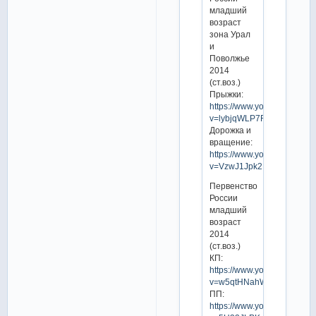
младший
возраст
зона Урал
и
Поволжье
2014
(ст.воз.)
Прыжки:
https://www.youtube.com/w
v=lybjqWLP7R8
Дорожка и
вращение:
https://www.youtube.com/w
v=VzwJ1Jpk2Nk
Первенство
России
младший
возраст
2014
(ст.воз.)
КП:
https://www.youtube.com/w
v=w5qtHNahWi0
ПП:
https://www.youtube.com/w