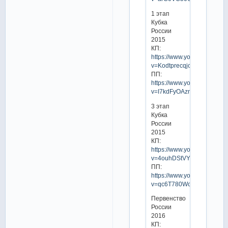
1 этап
Кубка
России
2015
КП:
https://www.youtube.com/w
v=Kodtprecqjc
ПП:
https://www.youtube.com/w
v=I7kdFyOAzng
3 этап
Кубка
России
2015
КП:
https://www.youtube.com/w
v=4ouhDStVYVo
ПП:
https://www.youtube.com/w
v=qc6T780WcvE
Первенство
России
2016
КП: