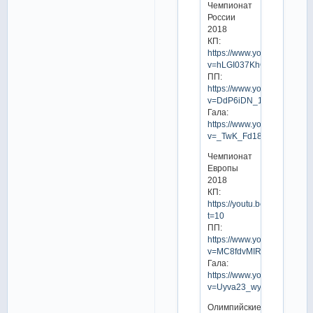
Чемпионат
России
2018
КП:
https://www.youtube.com/w
v=hLGI037KhQI
ПП:
https://www.youtube.com/w
v=DdP6iDN_1uo
Гала:
https://www.youtube.com/w
v=_TwK_Fd18Pw
Чемпионат
Европы
2018
КП:
https://youtu.be/OM4eOL9t
t=10
ПП:
https://www.youtube.com/w
v=MC8fdvMIRPc
Гала:
https://www.youtube.com/w
v=Uyva23_wyVE
Олимпийские