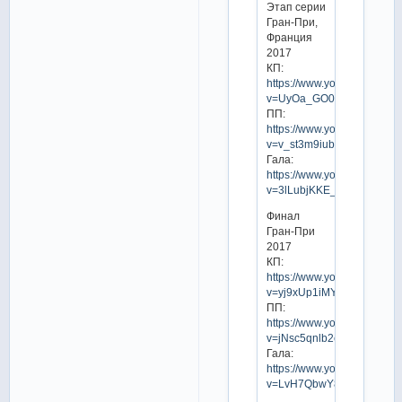
Этап серии
Гран-При,
Франция
2017
КП:
https://www.youtube.com/w
v=UyOa_GO0hOE
ПП:
https://www.youtube.com/w
v=v_st3m9iubI
Гала:
https://www.youtube.com/w
v=3lLubjKKE_Y
Финал
Гран-При
2017
КП:
https://www.youtube.com/w
v=yj9xUp1iMYk
ПП:
https://www.youtube.com/w
v=jNsc5qnlb2c
Гала:
https://www.youtube.com/w
v=LvH7QbwY8ow