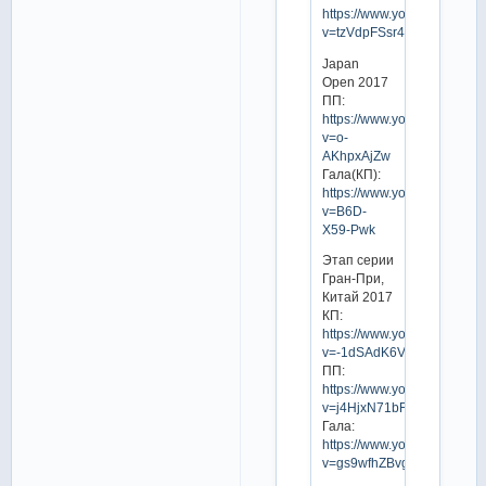
https://www.youtube.com/w
v=tzVdpFSsr4k
Japan
Open 2017
ПП:
https://www.youtube.com/w
v=o-
AKhpxAjZw
Гала(КП):
https://www.youtube.com/w
v=B6D-
X59-Pwk
Этап серии
Гран-При,
Китай 2017
КП:
https://www.youtube.com/w
v=-1dSAdK6Vq8
ПП:
https://www.youtube.com/w
v=j4HjxN71bFw
Гала:
https://www.youtube.com/w
v=gs9wfhZBvgY