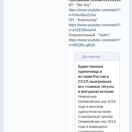
КП - "Me Voy":
https://www.youtube.com/watch?
v=KIVeA6wZoXw
ПП - "Клеопатра":
https://www.youtube.com/watch?
v=aXZEM9osim4
Показательный - "Outro":
https://www.youtube.com/watch?
v=9fGQ9u-gBQ0
Достижения
Единственная
одиночница в
истории России и
СССР, выигравшая
все главные титулы
в фигурном катании
Чемпионка
Олимпийских игр 2018
года в женском
одиночном катании
Серебряный призёр
Олимпийских игр 2018
года в командных
соревнованиях