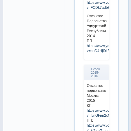
https://www.youtube.com/w
v=FCDk7adbkfI
Открытое
Первенство
Удмуртской
Республики
2014
ПП:
https://www.youtube.com/w
v=buD4Hjl0kEQ
Сезон
2015-
2016
Открытое
первенство
Москвы
2015
КП:
https://www.youtube.com/w
v=IynGFpp2cGo
ПП:
https://www.youtube.com/w
v=arC0VC50UhQ