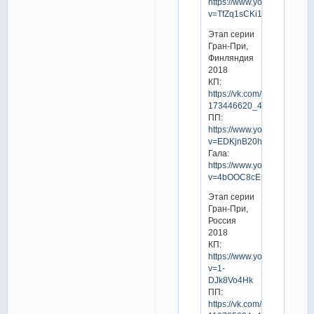
https://www.youtube.com/w
v=TfZq1sCKi1I
Этап серии
Гран-При,
Финляндия
2018
КП:
https://vk.com/video-
173446620_456239030
ПП:
https://www.youtube.com/w
v=EDKjnB20hu8
Гала:
https://www.youtube.com/w
v=4bOOC8cEmlg
Этап серии
Гран-При,
Россия
2018
КП:
https://www.youtube.com/w
v=1-
DJk8Vo4Hk
ПП:
https://vk.com/video-