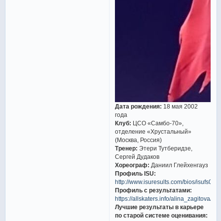
Дата рождения:
18 мая 2002
года
Клуб:
ЦСО «Самбо-70»,
отделение «Хрустальный»
(Москва, Россия)
Тренер:
Этери Тутберидзе,
Сергей Дудаков
Хореограф:
Даниил Глейхенгауз
Профиль ISU:
http://www.isuresults.com/bios/isufs00
Профиль с результатами:
https://allskaters.info/alina_zagitova/
Лучшие результаты в карьере
по старой системе оценивания: