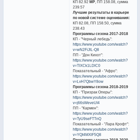
КП 82.92
МР
, ПП 158.08, сумма
239.57
Лучшие результаты в карьере
по новой системе оценивания:
КП 82.08, ПП 158.50, сумма
238.43
Программы сезона 2017-2018
КП - "Черный лебедь":
https://www.youtube.com/watch?
v=wN2FiJlL-Q8
ПП - "Дон Кихот":
https://www.youtube.com/watch?
v=TlXCk1LDlC0
Показательный - "Афро":
https://www.youtube.com/watch?
v=LvH7QbwY8ow
Программы сезона 2018-2019
КП - "Призрак Оперы":
https://www.youtube.com/watch?
v=j66sWeveUI4
ПП - "Кармен":
https://www.youtube.com/watch?
v=TyU9seFTTnQ
Показательный - "Лара Крофт":
https://www.youtube.com/watch?
v=YQt4MXlF5Q8
Программы сезона 2019-2020