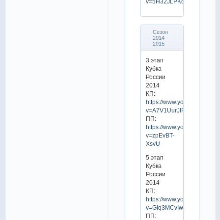
v=5H32JLPKcL0
Сезон
2014-
2015
3 этап
Кубка
России
2014
КП:
https://www.youtube.com/w
v=A7V1UurJlFk
ПП:
https://www.youtube.com/w
v=zpEvBT-
XsvU
5 этап
Кубка
России
2014
КП:
https://www.youtube.com/w
v=GIq3MCvIwMY
ПП: