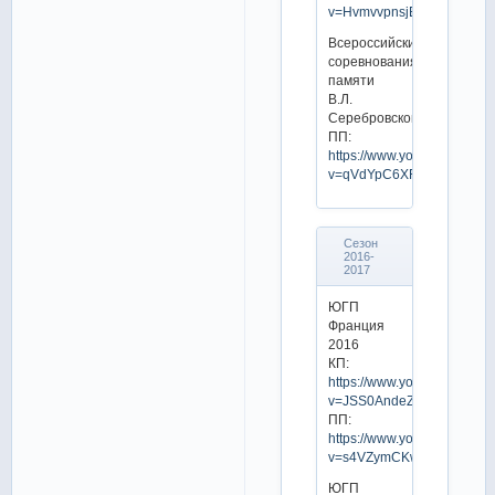
v=HvmvvpnsjEU
Всероссийские
соревнования
памяти
В.Л.
Серебровского
ПП:
https://www.youtube.com/w
v=qVdYpC6XFqs
Сезон
2016-
2017
ЮГП
Франция
2016
КП:
https://www.youtube.com/w
v=JSS0AndeZF0
ПП:
https://www.youtube.com/w
v=s4VZymCKwhg
ЮГП