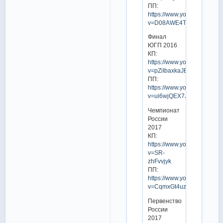
ПП:
https://www.youtube.com/w
v=D08AWE4TfBc
Финал
ЮГП 2016
КП:
https://www.youtube.com/w
v=pZiIbaxkaJE
ПП:
https://www.youtube.com/w
v=ui6wjQEX7Jg
Чемпионат
России
2017
КП:
https://www.youtube.com/w
v=SR-
zhFvvjyk
ПП:
https://www.youtube.com/w
v=CqmxGt4uzas
Первенство
России
2017