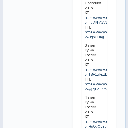
Словения
2016
КП:
https://www.youtube.com/w
v=hgVPPA2VLvw
ПП:
https://www.youtube.com/w
v=BghCOhg_7oE
3 этап
Кубка
России
2016
КП:
https://www.youtube.com/w
v=TSF1wkpZD2U
ПП:
https://www.youtube.com/w
v=yg7jGq1hmjE
4 этап
Кубка
России
2016
КП:
https://www.youtube.com/w
v=HqObQLBewHY