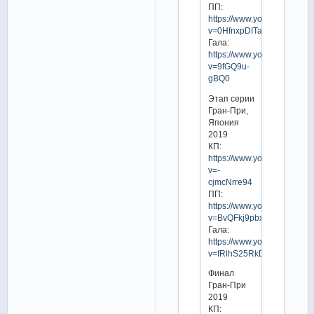
ПП:
https://www.youtube.com/w
v=0HfnxpDITag
Гала:
https://www.youtube.com/w
v=9fGQ9u-
gBQ0
Этап серии
Гран-При,
Япония
2019
КП:
https://www.youtube.com/w
v=-
cjmcNrre94
ПП:
https://www.youtube.com/w
v=BvQFkj9pbxs
Гала:
https://www.youtube.com/w
v=fRlhS25RkDY
Финал
Гран-При
2019
КП: