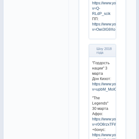
https://www.youtube.com/w
v=Q-
RLdP_scik
ПП:
https://www.youtube.com/w
v=Owi3lG9XoNU
Шоу 2018
года
"Гордость
нации" 3
марта
Дон Кихот:
https://www.youtube.com/w
v=upbM_MoIO08
"The
Legends"
30 марта
Афро:
https://www.youtube.com/w
v=r0O8rzxTFWs
+бонус:
https://www.youtube.com/w