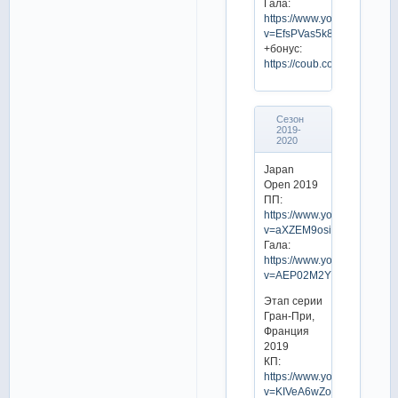
Гала:
https://www.youtube.com/w
v=EfsPVas5k84
+бонус:
https://coub.com/view/1rb0s
Сезон
2019-
2020
Japan
Open 2019
ПП:
https://www.youtube.com/w
v=aXZEM9osim4
Гала:
https://www.youtube.com/w
v=AEP02M2YVZo
Этап серии
Гран-При,
Франция
2019
КП:
https://www.youtube.com/w
v=KIVeA6wZoXw