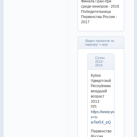
Финала Гран-при
среди юниоров - 2016
Победительница
Первенства России -
2017
Видео прокатов за
карьеру + шоу
Сезон
2013-
2014
Кубок
Удмуртской
Республики
младший
возраст
2013
ПП:
https://www.youtube.com/w
v=o-
wTwl5X_pQ
Первенство
России