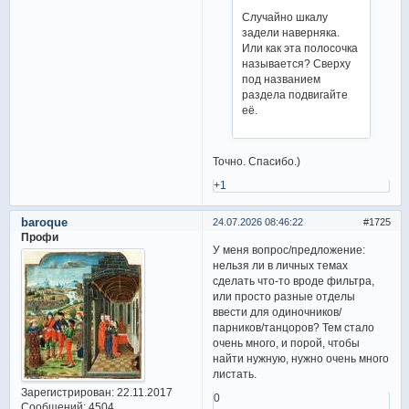
Случайно шкалу
задели наверняка.
Или как эта полосочка
называется? Сверху
под названием
раздела подвигайте
её.
Точно. Спасибо.)
+1
baroque
24.07.2026 08:46:22
1725
Профи
У меня вопрос/предложение:
нельзя ли в личных темах
сделать что-то вроде фильтра,
или просто разные отделы
ввести для одиночников/
парников/танцоров? Тем стало
очень много, и порой, чтобы
найти нужную, нужно очень много
листать.
Зарегистрирован
: 22.11.2017
0
Сообщений:
4504