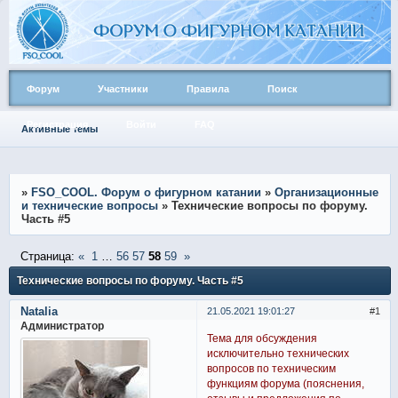
Форум
Участники
Правила
Поиск
Регистрация
Войти
FAQ
Активные темы
»
FSO_COOL. Форум о фигурном катании
»
Организационные
и технические вопросы
»
Технические вопросы по форуму.
Часть #5
Страница:
«
1
…
56
57
58
59
»
Технические вопросы по форуму. Часть #5
Natalia
21.05.2021 19:01:27
1
Администратор
Тема для обсуждения
исключительно технических
вопросов по техническим
функциям форума (пояснения,