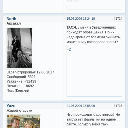
13:08:47)
+1
North
15.06.2026 13:24:18
1714
Аксакал
ТАСЯ
, у меня в Уведомлениях
приходят оповещения. Но их
надо время от времени очищать,
может они у вас переполнены?
+2
Зарегистрирован
: 19.06.2017
Сообщений:
5821
Уважение:
+32439
Позитив:
+18692
Пол:
Женский
Yuzu
21.06.2026 18:58:09
1715
Живой классик
Что происходит с хостингом? Не
загружает файлы ни на одном
сайте. Только у меня так?