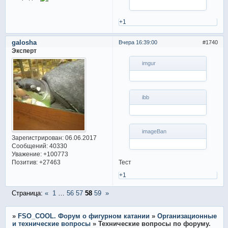
+1
galosha
Вчера 16:39:00
1740
Эксперт
imgur
ibb
imageBan
Зарегистрирован
: 06.06.2017
Сообщений:
40330
Уважение:
+100773
Позитив:
+27463
Тест
+1
Страница:
«
1
…
56
57
58
59
»
»
FSO_COOL. Форум о фигурном катании
»
Организационные
и технические вопросы
»
Технические вопросы по форуму.