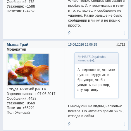
узнаю только специально зайдя в
Сообщений:
475
профиль. Или вернувшись в тему,
Уважение:
+1588
и то, только если сообщение не
Позитив:
+24767
удалено. Разве раньше не было
сообщений в личку, я не помню
просто.
0
Мыша Грэй
15.06.2026 13:06:25
1712
Модератор
#p4434710,galosha
написал(а):
А подскажите, что мне
нужно подкрутитьв
браузере, чтобы
увидеть, например,
Откуда:
Рижский р-н, LV
эту картинку
Зарегистрирован
: 07.06.2017
Сообщений:
4428
Уважение:
+9569
Никому они не видны, насколько
Позитив:
+65221
поняла. Но какое-то время были,
Пол:
Женский
отсюда и лайки.
0