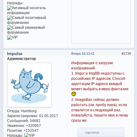
Награды:
Impulse
Вчера 16:13:41
1739
Администратор
Информация о загрузке
изображений:
1. Imgur и ImgBB недоступны с
российских IP адресов. Способ
адаптации IP адреса каждый
может выбрать в меру фантазии
2. ImageBan сейчас должен
работать (см. пробу пера), если
отвалится в следующий раз,
Откуда:
Hamburg
пожалуйста, пишите мне в личку
Зарегистрирован
: 01.05.2017
сразу же.
Сообщений:
34682
Уважение:
+220957
Позитив:
+152547
картинка
Награды: