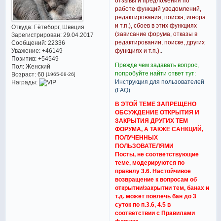
отзывы и предложения по
работе функций уведомлений,
редактирования, поиска, игнора
и т.п.), сбоев в этих функциях
Откуда:
Гётеборг, Швеция
(зависание форума, отказы в
Зарегистрирован
: 29.04.2017
редактировании, поиске, других
Сообщений:
22336
Уважение:
+46149
функциях и т.п.).
.
Позитив:
+54549
Прежде чем задавать вопрос,
Пол:
Женский
попробуйте найти ответ тут:
Возраст:
60
[1965-08-26]
Инструкция для пользователей
Награды:
(FAQ)
В ЭТОЙ ТЕМЕ ЗАПРЕЩЕНО
ОБСУЖДЕНИЕ ОТКРЫТИЯ И
ЗАКРЫТИЯ ДРУГИХ ТЕМ
ФОРУМА, А ТАКЖЕ САНКЦИЙ,
ПОЛУЧЕННЫХ
ПОЛЬЗОВАТЕЛЯМИ
Посты, не соответствующие
теме, модерируются по
правилу 3.6. Настойчивое
возвращение к вопросам об
открытии/закрытии тем, банах и
т.д. может повлечь бан до 3
суток по п.3.6, 4.5 в
соответствии с Правилами