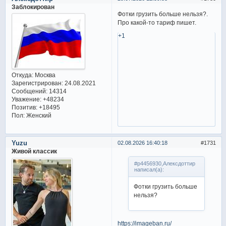
Заблокирован
Фотки грузить больше нельзя?.
Про какой-то тариф пишет.
+1
Откуда:
Москва
Зарегистрирован
: 24.08.2021
Сообщений:
14314
Уважение:
+48234
Позитив:
+18495
Пол:
Женский
Yuzu
02.08.2026 16:40:18
1731
Живой классик
#p4456930,Алексдоттир
написал(а):
Фотки грузить больше
нельзя?
https://imageban.ru/