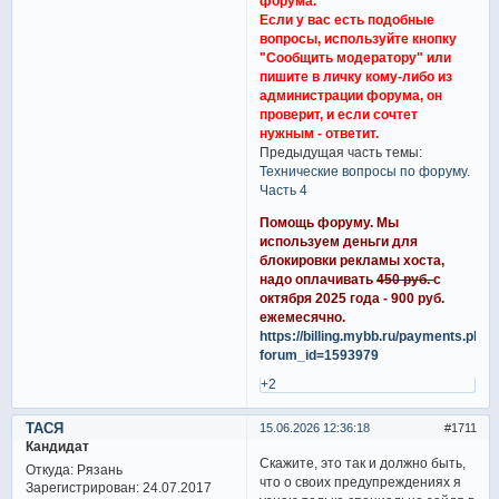
форума.
Если у вас есть подобные
вопросы, используйте кнопку
"Сообщить модератору" или
пишите в личку кому-либо из
администрации форума, он
проверит, и если сочтет
нужным - ответит.
Предыдущая часть темы:
Технические вопросы по форуму.
Часть 4
Помощь форуму. Мы
используем деньги для
блокировки рекламы хоста,
надо оплачивать
450 руб.
с
октября 2025 года - 900 руб.
ежемесячно.
https://billing.mybb.ru/payments.php?
forum_id=1593979
+2
ТАСЯ
15.06.2026 12:36:18
1711
Кандидат
Скажите, это так и должно быть,
Откуда:
Рязань
что о своих предупреждениях я
Зарегистрирован
: 24.07.2017