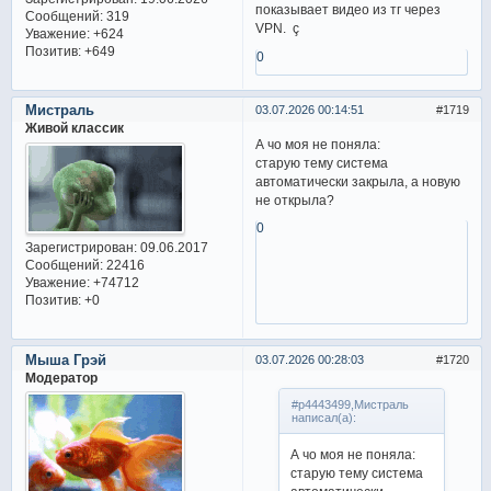
показывает видео из тг через
Сообщений:
319
VPN. ç
Уважение:
+624
Позитив:
+649
0
Мистраль
03.07.2026 00:14:51
1719
Живой классик
А чо моя не поняла:
старую тему система
автоматически закрыла, а новую
не открыла?
0
Зарегистрирован
: 09.06.2017
Сообщений:
22416
Уважение:
+74712
Позитив:
+0
Мыша Грэй
03.07.2026 00:28:03
1720
Модератор
#p4443499,Мистраль
написал(а):
А чо моя не поняла:
старую тему система