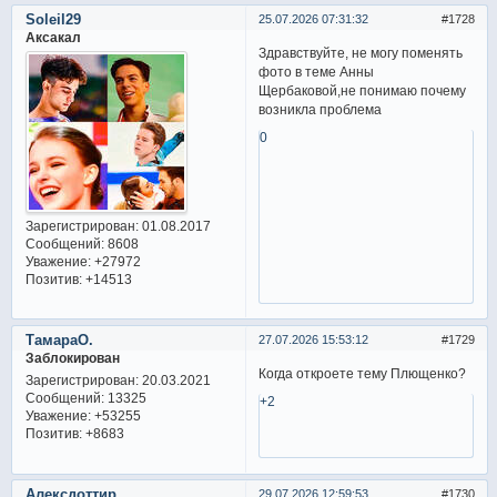
Soleil29
25.07.2026 07:31:32
1728
Аксакал
Здравствуйте, не могу поменять
фото в теме Анны
Щербаковой,не понимаю почему
возникла проблема
0
Зарегистрирован
: 01.08.2017
Сообщений:
8608
Уважение:
+27972
Позитив:
+14513
ТамараО.
27.07.2026 15:53:12
1729
Заблокирован
Когда откроете тему Плющенко?
Зарегистрирован
: 20.03.2021
Сообщений:
13325
+2
Уважение:
+53255
Позитив:
+8683
Алексдоттир
29.07.2026 12:59:53
1730