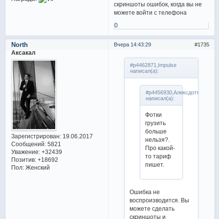
скриншоты ошибок, когда вы не
можете войти с телефона
0
North
Вчера 14:43:29
1735
Аксакал
#p4462871,Impulse
написал(а):
#p4456930,Алексдоттир
написал(а):
Фотки
грузить
больше
Зарегистрирован
: 19.06.2017
нельзя?.
Сообщений:
5821
Про какой-
Уважение:
+32439
то тариф
Позитив:
+18692
пишет.
Пол:
Женский
Ошибка не
воспроизводится. Вы
можете сделать
скриншоты и