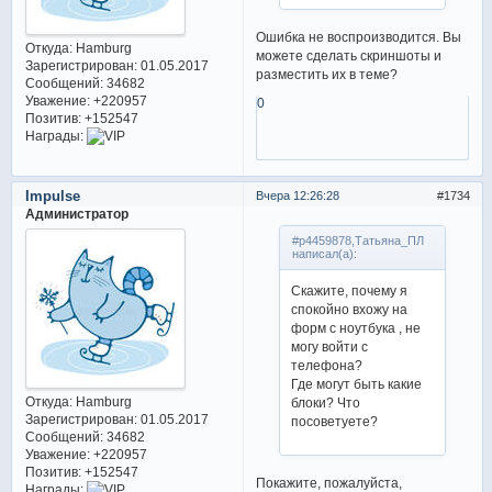
Ошибка не воспроизводится. Вы
Откуда:
Hamburg
можете сделать скриншоты и
Зарегистрирован
: 01.05.2017
разместить их в теме?
Сообщений:
34682
Уважение:
+220957
0
Позитив:
+152547
Награды:
Impulse
Вчера 12:26:28
1734
Администратор
#p4459878,Татьяна_ПЛ
написал(а):
Скажите, почему я
спокойно вхожу на
форм с ноутбука , не
могу войти с
телефона?
Где могут быть какие
Откуда:
Hamburg
блоки? Что
Зарегистрирован
: 01.05.2017
посоветуете?
Сообщений:
34682
Уважение:
+220957
Позитив:
+152547
Покажите, пожалуйста,
Награды: