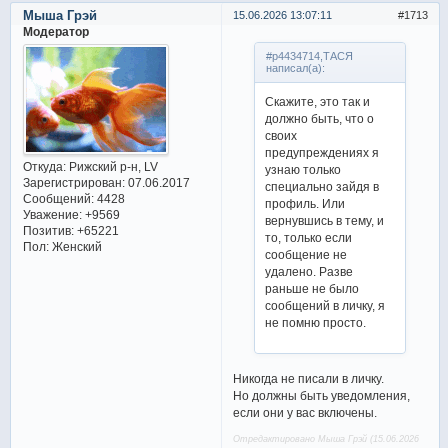
Мыша Грэй
15.06.2026 13:07:11
1713
Модератор
#p4434714,ТАСЯ
написал(а):
Скажите, это так и
должно быть, что о
своих
предупреждениях я
Откуда:
Рижский р-н, LV
узнаю только
Зарегистрирован
: 07.06.2017
специально зайдя в
Сообщений:
4428
профиль. Или
Уважение:
+9569
вернувшись в тему, и
Позитив:
+65221
то, только если
Пол:
Женский
сообщение не
удалено. Разве
раньше не было
сообщений в личку, я
не помню просто.
Никогда не писали в личку.
Но должны быть уведомления,
если они у вас включены.
Отредактировано Мыша Грэй (15.06.2026