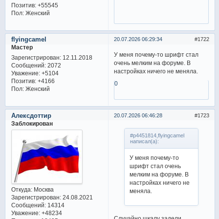
Позитив:
+55545
Пол:
Женский
flyingcamel
20.07.2026 06:29:34
1722
Мастер
У меня почему-то шрифт стал
Зарегистрирован
: 12.11.2018
очень мелким на форуме. В
Сообщений:
2072
настройках ничего не меняла.
Уважение:
+5104
Позитив:
+4166
0
Пол:
Женский
Алексдоттир
20.07.2026 06:46:28
1723
Заблокирован
#p4451814,flyingcamel
написал(а):
У меня почему-то
шрифт стал очень
мелким на форуме. В
настройках ничего не
Откуда:
Москва
меняла.
Зарегистрирован
: 24.08.2021
Сообщений:
14314
Уважение:
+48234
Случайно шкалу задели