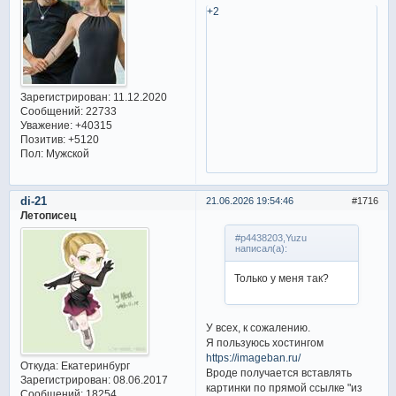
+2
Зарегистрирован
: 11.12.2020
Сообщений:
22733
Уважение:
+40315
Позитив:
+5120
Пол:
Мужской
di-21
21.06.2026 19:54:46
1716
Летописец
#p4438203,Yuzu
написал(а):
Только у меня так?
У всех, к сожалению.
Я пользуюсь хостингом
https://imageban.ru/
Откуда:
Екатеринбург
Вроде получается вставлять
Зарегистрирован
: 08.06.2017
картинки по прямой ссылке "из
Сообщений:
18254