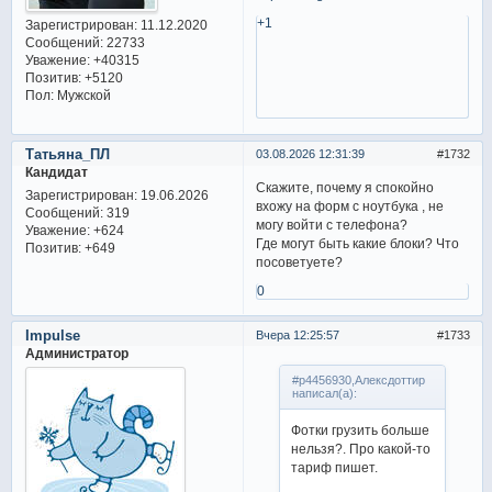
+1
Зарегистрирован
: 11.12.2020
Сообщений:
22733
Уважение:
+40315
Позитив:
+5120
Пол:
Мужской
Татьяна_ПЛ
03.08.2026 12:31:39
1732
Кандидат
Скажите, почему я спокойно
Зарегистрирован
: 19.06.2026
вхожу на форм с ноутбука , не
Сообщений:
319
могу войти с телефона?
Уважение:
+624
Где могут быть какие блоки? Что
Позитив:
+649
посоветуете?
0
Impulse
Вчера 12:25:57
1733
Администратор
#p4456930,Алексдоттир
написал(а):
Фотки грузить больше
нельзя?. Про какой-то
тариф пишет.