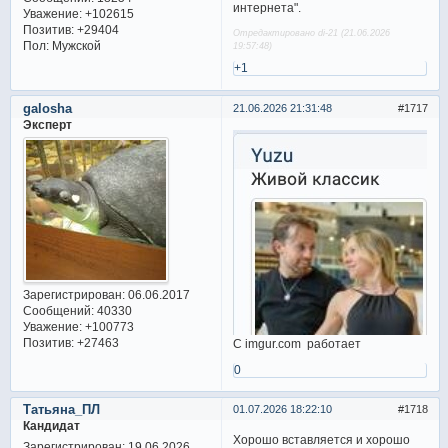
интернета".
Уважение:
+102615
Позитив:
+29404
Отредактировано di-21 (21.06.2026
Пол:
Мужской
19:57:48)
+1
galosha
21.06.2026 21:31:48
1717
Эксперт
Зарегистрирован
: 06.06.2017
Сообщений:
40330
Уважение:
+100773
Позитив:
+27463
С imgur.com работает
0
Татьяна_ПЛ
01.07.2026 18:22:10
1718
Кандидат
Хорошо вставляется и хорошо
Зарегистрирован
: 19.06.2026