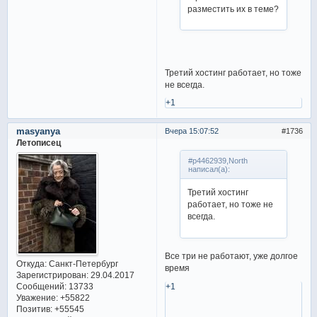
разместить их в теме?
Третий хостинг работает, но тоже
не всегда.
+1
masyanya
Вчера 15:07:52
1736
Летописец
#p4462939,North
написал(а):
Третий хостинг
работает, но тоже не
всегда.
Все три не работают, уже долгое
Откуда:
Санкт-Петербург
время
Зарегистрирован
: 29.04.2017
Сообщений:
13733
+1
Уважение:
+55822
Позитив:
+55545