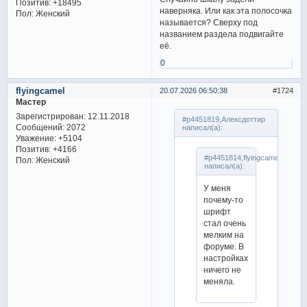
Позитив:
+18495
наверняка. Или как эта полосочка
Пол:
Женский
называется? Сверху под
названием раздела подвигайте
её.
0
flyingcamel
20.07.2026 06:50:38
1724
Мастер
Зарегистрирован
: 12.11.2018
#p4451819,Алексдоттир
Сообщений:
2072
написал(а):
Уважение:
+5104
Позитив:
+4166
#p4451814,flyingcamel
Пол:
Женский
написал(а):
У меня
почему-то
шрифт
стал очень
мелким на
форуме. В
настройках
ничего не
меняла.