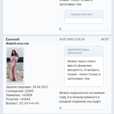
заголовках тем.
Свернутый текст
0
Евгений
24.07.2026 11:01:26
1727
Живой классик
#p4454436,Мери
написал(а):
Можно через поиск
ввести фамилию
фигуриста. И выбрать
опцию - поиск только в
заголовках тем.
Зарегистрирован
: 29.04.2017
Сообщений:
22905
Можно подписаться на нужную
Уважение:
+63858
тему, и в личном кабинете в
Позитив:
+41644
разделе подписки она будет
Возраст:
52
[1974-04-30]
0