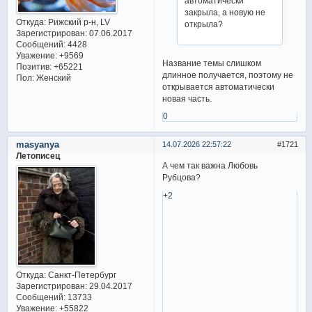
автоматически
закрыла, а новую не
Откуда:
Рижский р-н, LV
открыла?
Зарегистрирован
: 07.06.2017
Сообщений:
4428
Уважение:
+9569
Название темы слишком
Позитив:
+65221
длинное получается, поэтому не
Пол:
Женский
открывается автоматически
новая часть.
0
masyanya
14.07.2026 22:57:22
1721
Летописец
А чем так важна Любовь
Рубцова?
+2
Откуда:
Санкт-Петербург
Зарегистрирован
: 29.04.2017
Сообщений:
13733
Уважение:
+55822