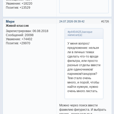
Уважение:
+18220
Позитив:
+13529
Мери
24.07.2026 09:39:42
1726
Живой классик
Зарегистрирован
: 06.08.2018
#p4454425,baroque
Сообщений:
20098
написал(а):
Уважение:
+74402
Позитив:
+29970
У меня вопрос/
предложение: нельзя
ли в личных темах
сделать что-то вроде
фильтра, или просто
разные отделы ввести
для одиночников/
парников/танцоров?
Тем стало очень
много, и порой, чтобы
найти нужную, нужно
очень много листать.
Можно через поиск ввести
фамилию фигуриста. И выбрать
опцию - поиск только в