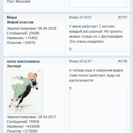
Пол:
Женский
Мери
Вчера 15:10:07
1737
Живой классик
У меня работает 1 хостинг,
Зарегистрирован
: 06.08.2018
каждый раз разный. Но грузить
Сообщений:
20098
можно только по 1 фотографии.
Уважение:
+74402
Это очень неудобно.
Позитив:
+29970
0
алла николаевна
Вчера 15:11:07
1738
Эксперт
А теперь еще и загрузчик видео
тоже плохо работает, коды не
распознаются
0
Зарегистрирован
: 29.04.2017
Сообщений:
78908
Уважение:
+443696
Позитив:
+273090