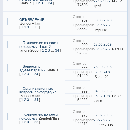
22:07:03
Мыша
Natalia
[
1
2
3
…
34
]
74603
Грэй
ОБЪЯВЛЕНИЕ
30.06.2020
303
ZenderMIlan
16:34:27
[
1
2
3
…
11
]
35562
Impulse
Технические вопросы
17.03.2019
999
по форуму. Часть 2.
20:38:59
Natalia
andrei2006
[
1
2
3
…
34
]
57632
Вопросы к
28.10.2018
999
администрации
Natalia
17:01:41
[
1
2
3
…
34
]
91440
Skater01
Организационные
04.10.2018
999
вопросы по форуму - 5
ZenderMIlan
15:17:10
Белая
54233
[
1
2
3
…
34
]
Сова
Технические вопросы
17.07.2018
978
по форуму
ZenderMIlan
23:22:27
[
1
2
3
…
33
]
44873
andrei2006