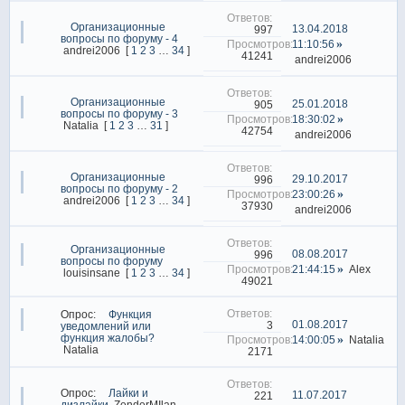
Организационные
13.04.2018
997
вопросы по форуму - 4
11:10:56
andrei2006
[
1
2
3
…
34
]
41241
andrei2006
Организационные
25.01.2018
905
вопросы по форуму - 3
18:30:02
Natalia
[
1
2
3
…
31
]
42754
andrei2006
Организационные
29.10.2017
996
вопросы по форуму - 2
23:00:26
andrei2006
[
1
2
3
…
34
]
37930
andrei2006
Организационные
08.08.2017
996
вопросы по форуму
21:44:15
Alex
louisinsane
[
1
2
3
…
34
]
49021
Опрос:
Функция
01.08.2017
3
уведомлений или
функция жалобы?
14:00:05
Natalia
Natalia
2171
Опрос:
Лайки и
11.07.2017
221
дизлайки
ZenderMIlan