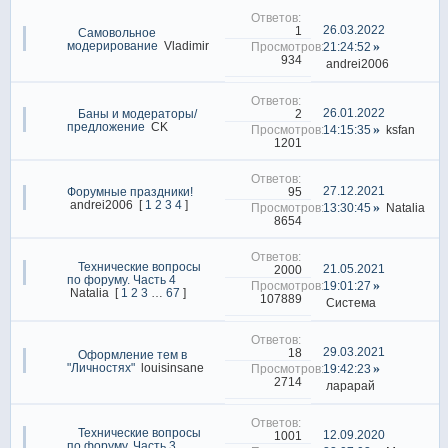
26.03.2022
1
Самовольное
модерирование
Vladimir
21:24:52
934
andrei2006
26.01.2022
2
Баны и модераторы/
предложение
CK
14:15:35
ksfan
1201
27.12.2021
95
Форумные праздники!
andrei2006
[
1
2
3
4
]
13:30:45
Natalia
8654
Технические вопросы
21.05.2021
2000
по форуму. Часть 4
19:01:27
Natalia
[
1
2
3
…
67
]
107889
Система
29.03.2021
18
Оформление тем в
"Личностях"
louisinsane
19:42:23
2714
ларарай
Технические вопросы
12.09.2020
1001
по форуму. Часть 3.