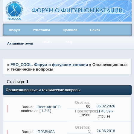
Форум
Участники
Правила
Поиск
Регистрация
Войти
FAQ
Активные темы
»
FSO_COOL. Форум о фигурном катании
»
Организационные
и технические вопросы
Страница:
1
Организационные и технические вопросы
06.02.2026
60
Важно:
Вестник ФСО
moderator
[
1
2
3
]
11:46:59
19580
Impulse
24.06.2018
5
Важно:
ПРАВИЛА