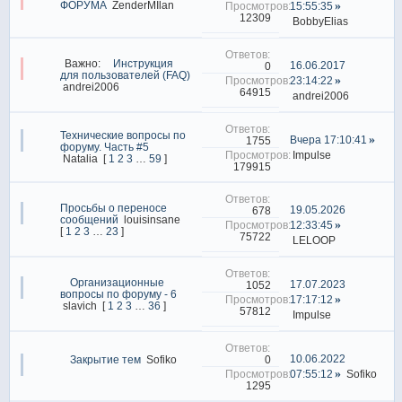
ФОРУМА
ZenderMIlan
15:55:35
12309
BobbyElias
Важно:
Инструкция
16.06.2017
0
для пользователей (FAQ)
23:14:22
andrei2006
64915
andrei2006
Технические вопросы по
Вчера 17:10:41
1755
форуму. Часть #5
Impulse
Natalia
[
1
2
3
…
59
]
179915
Просьбы о переносе
19.05.2026
678
сообщений
louisinsane
12:33:45
[
1
2
3
…
23
]
75722
LELOOP
Организационные
17.07.2023
1052
вопросы по форуму - 6
17:17:12
slavich
[
1
2
3
…
36
]
57812
Impulse
10.06.2022
0
Закрытие тем
Sofiko
07:55:12
Sofiko
1295