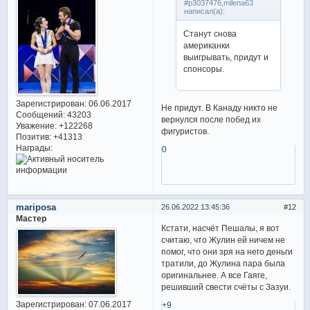
#p3037476,milena63
написал(а):
Станут снова
американки
выигрывать, придут и
спонсоры.
Зарегистрирован
: 06.06.2017
Не придут. В Канаду никто не
Сообщений:
43203
вернулся после побед их
Уважение:
+122268
фигуристов.
Позитив:
+41313
Награды:
0
mariposa
26.06.2022 13:45:36
12
Мастер
Кстати, насчёт Пешалы, я вот
считаю, что Жулин ей ничем не
помог, что они зря на него деньги
тратили, до Жулина пара была
оригинальнее. А все Гаяге,
решивший свести счёты с Зазуи.
Зарегистрирован
: 07.06.2017
+9