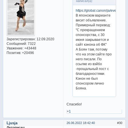
написал(а):
https://global.canon/ja/event/skat
В японском варианте
висит объявление.
Примерный перевод:
"С прекращением
спонсорства, с 30
Зарегистрирован
: 12.09.2020
июня закрывается и
Сообщений:
7322
сайт кэнона об ФК"
Уважение:
+43448
А Боян там, потому
Позитив:
+20496
что на этом сайте про
него писали. По
ссылке из вэйбо
-прощальный пост с
благодарностями.
Кэнон не был
спонсором лично
Бояна.
Спасибо!
+1
Ljusja
26.06.2022 18:42:40
30
Летописец