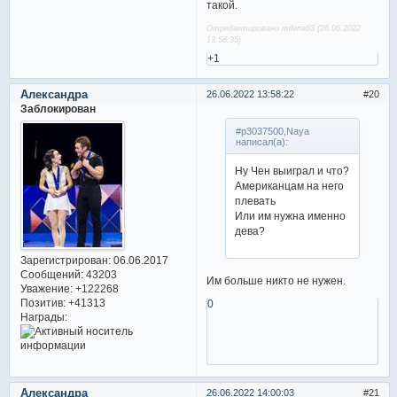
такой.
Отредактировано milena63 (26.06.2022
13:58:35)
+1
Александра
26.06.2022 13:58:22
20
Заблокирован
#p3037500,Naya
написал(а):
Ну Чен выиграл и что?
Американцам на него
плевать
Или им нужна именно
дева?
Зарегистрирован
: 06.06.2017
Сообщений:
43203
Им больше никто не нужен.
Уважение:
+122268
Позитив:
+41313
0
Награды:
Александра
26.06.2022 14:00:03
21