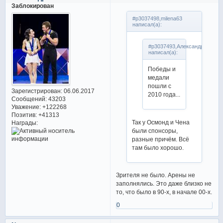
Заблокирован
#p3037498,milena63
написал(а):
#p3037493,Александра
написал(а):
Победы и
медали
пошли с
Зарегистрирован
: 06.06.2017
2010 года...
Сообщений:
43203
Уважение:
+122268
Позитив:
+41313
Так у Осмонд и Чена
Награды:
были спонсоры,
разные причём. Всё
там было хорошо.
Зрителя не было. Арены не
заполнялись. Это даже близко не
то, что было в 90-х, в начале 00-х.
0