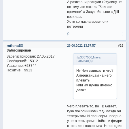
А разве они рванули к Жулину не
потому что хотели "больше
времени" а Зазуи больше с ДШ
возилась
Хотя согласна время они
потеряли
0
milena63
26.06.2022 13:57:57
19
Заблокирован
Зарегистрирован
: 27.05.2017
#p3037500,Naya
Сообщений:
15312
написал(а):
Уважение:
+23744
Позитив:
+9913
Ну Чен выиграл и что?
Американцам на него
плевать
Или им нужна именно
дева?
Чего плевать то, по TВ бегает,
куча поклонников и т.д Звезда он
теперь там. И спонсоры наверно
у него есть кроме Найка, и федре
отчисляет наверника. Но он один