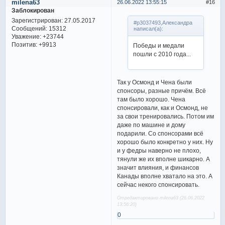
milena63
26.06.2022 13:55:15
16
Заблокирован
Зарегистрирован
: 27.05.2017
#p3037493,Александра
Сообщений:
15312
написал(а):
Уважение:
+23744
Позитив:
+9913
Победы и медали
пошли с 2010 года...
Так у Осмонд и Чена были
спонсоры, разные причём. Всё
там было хорошо. Чена
спонсировали, как и Осмонд, не
за свои тренировались. Потом им
даже по машине и дому
подарили. Со спонсорами всё
хорошо было конкретно у них. Ну
и у федры наверно не плохо,
тянули же их вполне шикарно. А
значит влияния, и финансов
Канады вполне хватало на это. А
сейчас некого спонсировать.
Отредактировано milena63 (26.06.2022
13:56:20)
0