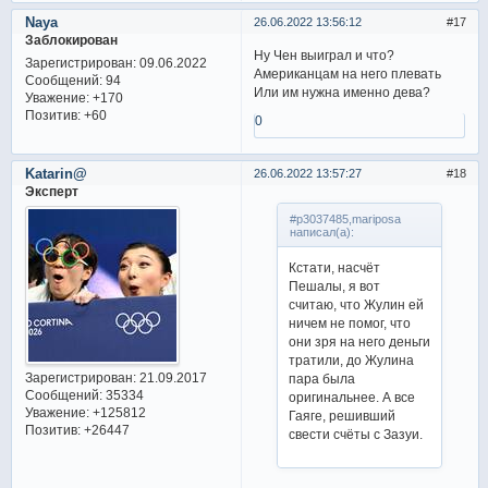
Naya
26.06.2022 13:56:12
17
Заблокирован
Ну Чен выиграл и что?
Зарегистрирован
: 09.06.2022
Американцам на него плевать
Сообщений:
94
Или им нужна именно дева?
Уважение:
+170
Позитив:
+60
0
Katarin@
26.06.2022 13:57:27
18
Эксперт
#p3037485,mariposa
написал(а):
Кстати, насчёт
Пешалы, я вот
считаю, что Жулин ей
ничем не помог, что
они зря на него деньги
тратили, до Жулина
Зарегистрирован
: 21.09.2017
пара была
Сообщений:
35334
оригинальнее. А все
Уважение:
+125812
Гаяге, решивший
Позитив:
+26447
свести счёты с Зазуи.