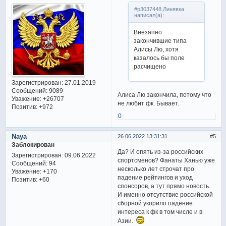
#p3037448,Линявка
написал(а):
Внезапно
закончившие типа
Алисы Лю, хотя
казалось бы поле
расчищено
Зарегистрирован
: 27.01.2019
Сообщений:
9089
Алиса Лю закончила, потому что
Уважение:
+26707
не любит фк. Бывает.
Позитив:
+972
0
Naya
26.06.2022 13:31:31
5
Заблокирован
Да? И опять из-за российских
Зарегистрирован
: 09.06.2022
спортсменов? Фанаты Ханью уже
Сообщений:
94
несколько лет строчат про
Уважение:
+170
падение рейтингов и уход
Позитив:
+60
спонсоров, а тут прямо новость.
И именно отсутствие российской
сборной укорило падение
интереса к фк в том числе и в
Азии.