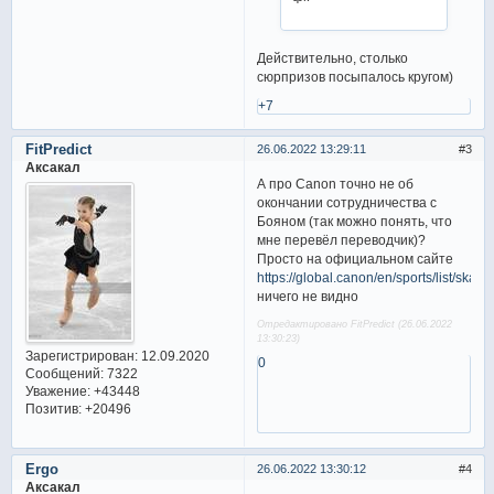
Действительно, столько
сюрпризов посыпалось кругом)
+7
FitPredict
26.06.2022 13:29:11
3
Аксакал
А про Canon точно не об
окончании сотрудничества с
Бояном (так можно понять, что
мне перевёл переводчик)?
Просто на официальном сайте
https://global.canon/en/sports/list/skati
ничего не видно
Отредактировано FitPredict (26.06.2022
13:30:23)
Зарегистрирован
: 12.09.2020
0
Сообщений:
7322
Уважение:
+43448
Позитив:
+20496
Ergo
26.06.2022 13:30:12
4
Аксакал