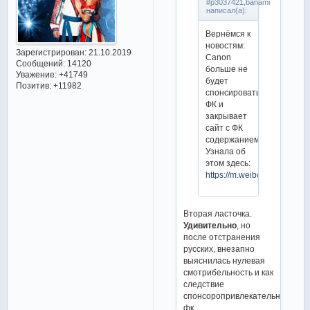
#p3037421,banami
написал(а):
Вернёмся к
новостям:
Зарегистрирован
: 21.10.2019
Canon
Сообщений:
14120
больше не
Уважение:
+41749
будет
Позитив:
+11982
спонсировать
ФК и
закрывает
сайт с ФК
содержанием
Узнала об
этом здесь:
https://m.weibo.cn/55860
Вторая ласточка.
Удивительно
, но
после отстранения
русских, внезапно
выяснилась нулевая
смотрибельность и как
следствие
спонсоропривлекательность
фк