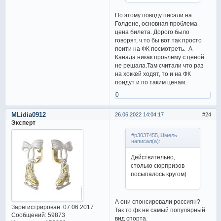
По этому поводу писали на
Голдене, основная проблема
цена билета. Дорого было
говорят, ч то бы вот так просто
поити на ФК посмотреть. А
Канада никак проьлему с ценой
не решала.Там считали что раз
на хоккей ходят, то и на ФК
поидут и по таким ценам.
0
MLidia0912
26.06.2022 14:04:17
24
Эксперт
#p3037455,Шмель
написал(а):
Действительно,
столько сюрпризов
посыпалось кругом)
А они спонсировали россиян?
Зарегистрирован
: 07.06.2017
Так то фк не самый популярный
Сообщений:
59873
вид спорта.