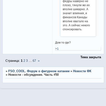
федры наверно не
плохо, тянули же их
вполне шикарно. А
значит влияния, и
финансов Канады
вполне хватало на
это. А сейчас некого
спонсировать.
Дом то где?
+1
Тема закрыта
Страница:
1
2
3
…
67
»
»
FSO_COOL. Форум о фигурном катании
»
Новости ФК
»
Новости - обсуждение. Часть #50