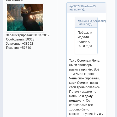
#p3037498,milena63
написал(а):
#p3037493,Александра
написал(а):
Победы и
Зарегистрирован
: 30.04.2017
медали
Сообщений:
10313
пошли с
Уважение:
+38292
2010 года...
Позитив:
+57640
Так у Осмонд и Чена
были спонсоры,
разные причём. Всё
там было хорошо.
Чена
спонсировали,
как и Осмонд, не за
свои тренировались.
Потом им даже по
машине и
дому
подарили
. Со
спонсорами всё
хорошо было
конкретно у них. Ну и у