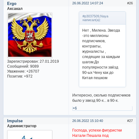
Ergo
26.06.2022 14:07:24
26
Аксакал
#p3037509,Naya
написал(а):
Нет , Милена. Звезда
-это миллионы
подписчиков,
контракты,
журналисты ,
следящие за каждым
Зарегистрирован
: 27.01.2019
шагом.До
Сообщений:
9089
популярности звёзд
Уважение:
+26707
90-ых Чену как до
Позитив:
+972
Китая пешком
Интересно, сколько подписчиков
было у звезд 90-х... в 90-х.
+6
Impulse
26.06.2022 15:10:40
27
Администратор
Господа, успехи фигуристки
Натали Пешала под