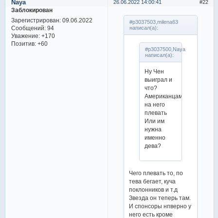
Naya
26.06.2022 14:00:41
22
Заблокирован
Зарегистрирован
: 09.06.2022
#p3037503,milena63
Сообщений:
94
написал(а):
Уважение:
+170
Позитив:
+60
#p3037500,Naya
написал(а):
Ну Чен
выиграл и
что?
Американцам
на него
плевать
Или им
нужна
именно
дева?
Чего плевать то, по
тева бегает, куча
поклонников и т.д
Звезда он теперь там.
И спонсоры нпверно у
него есть кроме