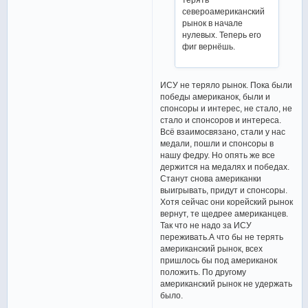
североамериканский
рынок в начале
нулевых. Теперь его
фиг вернёшь.
ИСУ не теряло рынок. Пока были
победы американок, были и
спонсоры и интерес, не стало, не
стало и спонсоров и интереса.
Всё взаимосвязано, стали у нас
медали, пошли и спонсоры в
нашу федру. Но опять же все
держится на медалях и победах.
Станут снова американки
выигрывать, придут и спонсоры.
Хотя сейчас они корейский рынок
вернут, те щедрее американцев.
Так что не надо за ИСУ
переживать.А что бы не терять
американский рынок, всех
пришлось бы под американок
положить. По другому
американский рынок не удержать
было.