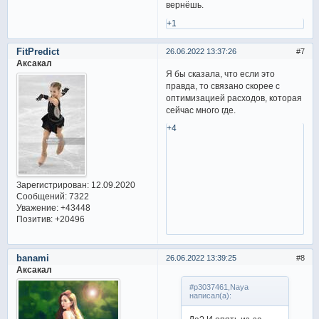
вернёшь.
+1
FitPredict
26.06.2022 13:37:26
7
Аксакал
Я бы сказала, что если это
правда, то связано скорее с
оптимизацией расходов, которая
сейчас много где.
+4
Зарегистрирован
: 12.09.2020
Сообщений:
7322
Уважение:
+43448
Позитив:
+20496
banami
26.06.2022 13:39:25
8
Аксакал
#p3037461,Naya
написал(а):