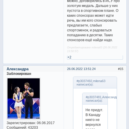
можно, договорились в ИСУ про
золотую медаль. Дальше у них
пустота в спортивном плане. О
каких спонсорах может идти
речь, вы им кого спонсировать
предлагаете, слабых
спортсменок, и радоваться
попаданию в десятки. Таких
спонсоров ещё найди надо.
Отредактировано milena63 (26.06.2022
13:50:57)
+2
Александра
26.06.2022 13:51:24
15
Заблокирован
#p3037492,milena63
написал(а):
#p3037481,Александра
написал(а):
Не придут.
В Канаду
никто не
Зарегистрирован
: 06.06.2017
вернулся
Сообщений:
43203