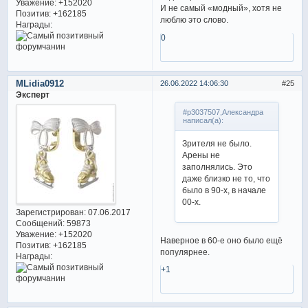
Уважение:
+152020
И не самый «модный», хотя не
Позитив:
+162185
люблю это слово.
Награды:
0
MLidia0912
26.06.2022 14:06:30
25
Эксперт
#p3037507,Александра
написал(а):
Зрителя не было.
Арены не
заполнялись. Это
даже близко не то, что
было в 90-х, в начале
00-х.
Зарегистрирован
: 07.06.2017
Сообщений:
59873
Уважение:
+152020
Наверное в 60-е оно было ещё
Позитив:
+162185
популярнее.
Награды:
+1