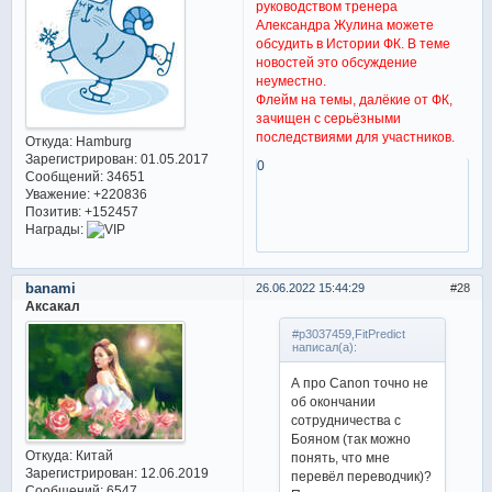
руководством тренера
Александра Жулина можете
обсудить в Истории ФК. В теме
новостей это обсуждение
неуместно.
Флейм на темы, далёкие от ФК,
зачищен с серьёзными
последствиями для участников.
Откуда:
Hamburg
Зарегистрирован
: 01.05.2017
0
Сообщений:
34651
Уважение:
+220836
Позитив:
+152457
Награды:
banami
26.06.2022 15:44:29
28
Аксакал
#p3037459,FitPredict
написал(а):
А про Canon точно не
об окончании
сотрудничества с
Бояном (так можно
Откуда:
Китай
понять, что мне
Зарегистрирован
: 12.06.2019
перевёл переводчик)?
Сообщений:
6547