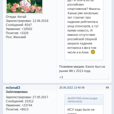
Да? И опять из-за
российских
спортсменов? Фанаты
Ханью уже несколько
Откуда:
Китай
лет строчат про
Зарегистрирован
: 12.06.2019
падение рейтингов и
Сообщений:
6547
уход спонсоров, а тут
Уважение:
+18502
прямо новость. И
Позитив:
+3326
именно отсутствие
Пол:
Женский
российской сборной
укорило падение
интереса к фк в том
числе и в Азии.
Поживем-увидим. Кэнон был на
рынке ФК с 2013 года.
+3
milena63
26.06.2022 13:40:48
9
Заблокирован
Зарегистрирован
: 27.05.2017
#p3037465,Александра
Сообщений:
15312
написал(а):
Уважение:
+23744
Позитив:
+9913
ИСУ надо было не
терять