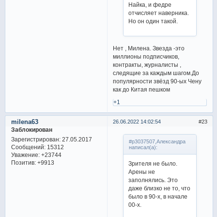
Найка, и федре
отчисляет наверника.
Но он один такой.
Нет , Милена. Звезда -это
миллионы подписчиков,
контракты, журналисты ,
следящие за каждым шагом.До
популярности звёзд 90-ых Чену
как до Китая пешком
+1
milena63
26.06.2022 14:02:54
23
Заблокирован
Зарегистрирован
: 27.05.2017
#p3037507,Александра
Сообщений:
15312
написал(а):
Уважение:
+23744
Позитив:
+9913
Зрителя не было.
Арены не
заполнялись. Это
даже близко не то, что
было в 90-х, в начале
00-х.