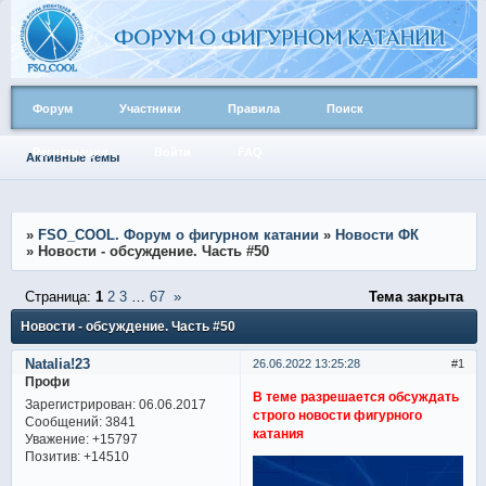
Форум
Участники
Правила
Поиск
Регистрация
Войти
FAQ
Активные темы
»
FSO_COOL. Форум о фигурном катании
»
Новости ФК
»
Новости - обсуждение. Часть #50
Страница:
1
2
3
…
67
»
Тема закрыта
Новости - обсуждение. Часть #50
Natalia!23
26.06.2022 13:25:28
1
Профи
В теме разрешается обсуждать
Зарегистрирован
: 06.06.2017
строго новости фигурного
Сообщений:
3841
катания
Уважение:
+15797
Позитив:
+14510