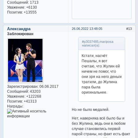
Сообщений:
1713
Уважение:
+6130
Позитив:
+13555
Александра
26.06.2022 13:48:05
13
Заблокирован
#p3037485,mariposa
написал(а):
Кстати, насчёт
Пешалы, я вот
считаю, что Жулин ей
ничем не помог, что
они зря на него деньги
тратили, до Жулина
Зарегистрирован
: 06.06.2017
пара была
Сообщений:
43203
оригинальнее.
Уважение:
+122268
Позитив:
+41313
Награды:
Но не было медалей.
Нет, наверняка всё было бы и
без Жулина, ведь они в любом
случае становились первой
парой страны, но факт есть факт