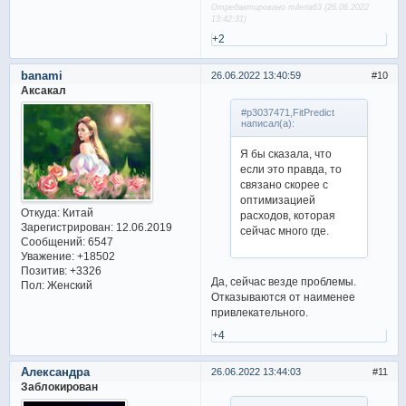
Отредактировано milena63 (26.06.2022
13:42:31)
+2
banami
26.06.2022 13:40:59
10
Аксакал
#p3037471,FitPredict
написал(а):
Я бы сказала, что
если это правда, то
связано скорее с
оптимизацией
Откуда:
Китай
расходов, которая
Зарегистрирован
: 12.06.2019
сейчас много где.
Сообщений:
6547
Уважение:
+18502
Позитив:
+3326
Да, сейчас везде проблемы.
Пол:
Женский
Отказываются от наименее
привлекательного.
+4
Александра
26.06.2022 13:44:03
11
Заблокирован