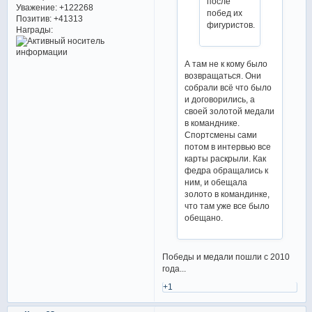
после
Уважение:
+122268
побед их
Позитив:
+41313
фигуристов.
Награды:
А там не к кому было
возвращаться. Они
собрали всё что было
и договорились, а
своей золотой медали
в команднике.
Спортсмены сами
потом в интервью все
карты раскрыли. Как
федра обращались к
ним, и обещала
золото в командинке,
что там уже все было
обещано.
Победы и медали пошли с 2010
года...
+1