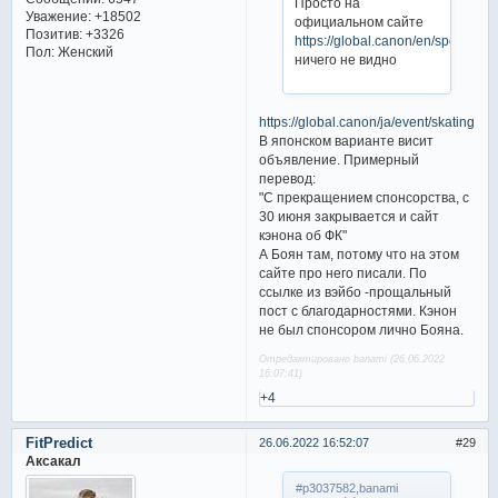
Просто на
Уважение:
+18502
официальном сайте
Позитив:
+3326
https://global.canon/en/sports/list
Пол:
Женский
ничего не видно
https://global.canon/ja/event/skating/in
В японском варианте висит
объявление. Примерный
перевод:
"С прекращением спонсорства, с
30 июня закрывается и сайт
кэнона об ФК"
А Боян там, потому что на этом
сайте про него писали. По
ссылке из вэйбо -прощальный
пост с благодарностями. Кэнон
не был спонсором лично Бояна.
Отредактировано banami (26.06.2022
16:07:41)
+4
FitPredict
26.06.2022 16:52:07
29
Аксакал
#p3037582,banami