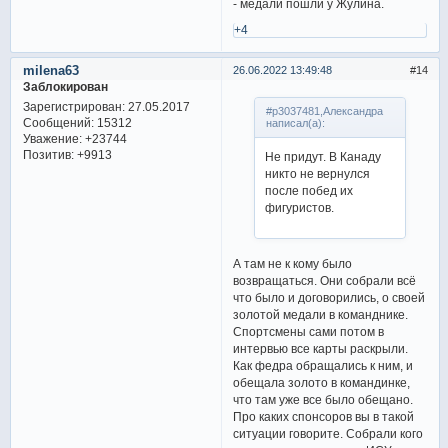
- медали пошли у Жулина.
+4
milena63
26.06.2022 13:49:48
14
Заблокирован
Зарегистрирован
: 27.05.2017
#p3037481,Александра
Сообщений:
15312
написал(а):
Уважение:
+23744
Позитив:
+9913
Не придут. В Канаду
никто не вернулся
после побед их
фигуристов.
А там не к кому было
возвращаться. Они собрали всё
что было и договорились, о своей
золотой медали в команднике.
Спортсмены сами потом в
интервью все карты раскрыли.
Как федра обращались к ним, и
обещала золото в командинке,
что там уже все было обещано.
Про каких спонсоров вы в такой
ситуации говорите. Собрали кого