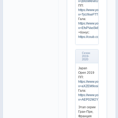
v=j66sWeveUI4
ПП:
https://www.youtube.com/w
v=TyU9seFTTnQ
Гала:
https://www.youtube.com/w
v=EfsPVas5k84
+бонус:
https://coub.com/view/1rb0s
Сезон
2019-
2020
Japan
Open 2019
ПП:
https://www.youtube.com/w
v=aXZEM9osim4
Гала:
https://www.youtube.com/w
v=AEP02M2YVZo
Этап серии
Гран-При,
Франция