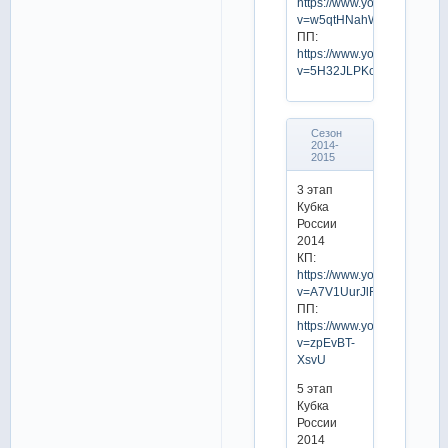
https://www.youtube.com/w
v=w5qtHNahWi0
ПП:
https://www.youtube.com/w
v=5H32JLPKcL0
Сезон
2014-
2015
3 этап
Кубка
России
2014
КП:
https://www.youtube.com/w
v=A7V1UurJlFk
ПП:
https://www.youtube.com/w
v=zpEvBT-
XsvU
5 этап
Кубка
России
2014