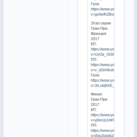
Гала:
https://www.youtube.com/w
v=gs9wfhZBvgY
Этап серии
Гран-При,
Франция
2017
КП:
https://www.youtube.com/w
v=UyOa_GO0hOE
ПП:
https://www.youtube.com/w
v=v_st3m9iubI
Гала:
https://www.youtube.com/w
v=3lLubjKKE_Y
Финал
Гран-При
2017
КП:
https://www.youtube.com/w
v=yj9xUp1iMYk
ПП:
https://www.youtube.com/w
v=jNsc5qnlb2c