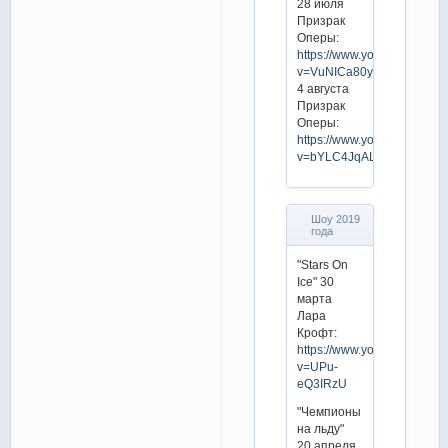
28 июля
Призрак
Оперы:
https://www.youtube.com/w
v=VuNICa80yEI
4 августа
Призрак
Оперы:
https://www.youtube.com/w
v=bYLC4JqALsI
Шоу 2019
года
"Stars On
Ice" 30
марта
Лара
Крофт:
https://www.youtube.com/w
v=UPu-
eQ3IRzU
"Чемпионы
на льду"
20 апреля