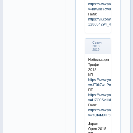
https://www.youtube.com/w
v=mWkdYcw0MBo
Гала:
https://vk.com/video-
128684294_456239601
Сезон
2018-
2019
Небельхорн
Трофи
2018
КП:
https://www.youtube.com/w
v=JT0kZwuPmpg
ПП:
https://www.youtube.com/w
v=UZO0SvHkEHc
Гала:
https://www.youtube.com/w
v=YQt4MXlF5Q8
Japan
Open 2018