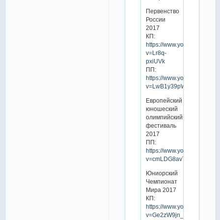
Первенство
России
2017
КП:
https://www.youtube.com/w
v=Lr8q-
pxiUVk
ПП:
https://www.youtube.com/w
v=LwB1y39pWos
Европейский
юношеский
олимпийский
фестиваль
2017
ПП:
https://www.youtube.com/w
v=cmLDG8avTa8
Юниорский
Чемпионат
Мира 2017
КП:
https://www.youtube.com/w
v=Ge2zW9jn_tg