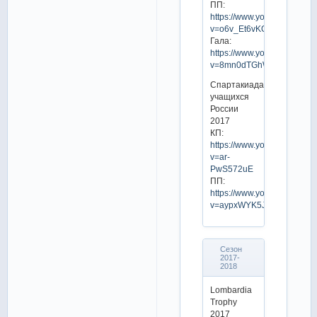
ПП:
https://www.youtube.com/w
v=o6v_Et6vKOc
Гала:
https://www.youtube.com/w
v=8mn0dTGhWWc
Спартакиада
учащихся
России
2017
КП:
https://www.youtube.com/w
v=ar-
PwS572uE
ПП:
https://www.youtube.com/w
v=aypxWYK5JtI
Сезон
2017-
2018
Lombardia
Trophy
2017