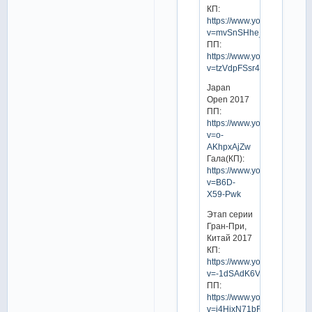
КП:
https://www.youtube.com/w
v=mvSnSHhe_y4
ПП:
https://www.youtube.com/w
v=tzVdpFSsr4k
Japan
Open 2017
ПП:
https://www.youtube.com/w
v=o-
AKhpxAjZw
Гала(КП):
https://www.youtube.com/w
v=B6D-
X59-Pwk
Этап серии
Гран-При,
Китай 2017
КП:
https://www.youtube.com/w
v=-1dSAdK6Vq8
ПП:
https://www.youtube.com/w
v=j4HjxN71bFw