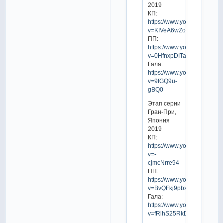
2019
КП:
https://www.youtube.com/w
v=KIVeA6wZoXw
ПП:
https://www.youtube.com/w
v=0HfnxpDITag
Гала:
https://www.youtube.com/w
v=9fGQ9u-
gBQ0
Этап серии
Гран-При,
Япония
2019
КП:
https://www.youtube.com/w
v=-
cjmcNrre94
ПП:
https://www.youtube.com/w
v=BvQFkj9pbxs
Гала:
https://www.youtube.com/w
v=fRlhS25RkDY