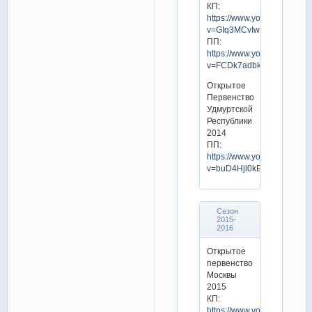
КП:
https://www.youtube.com/w
v=GIq3MCvIwMY
ПП:
https://www.youtube.com/w
v=FCDk7adbkfI
Открытое
Первенство
Удмуртской
Республики
2014
ПП:
https://www.youtube.com/w
v=buD4Hjl0kEQ
Сезон
2015-
2016
Открытое
первенство
Москвы
2015
КП:
https://www.youtube.com/w