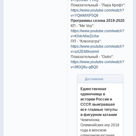
Показательный - "Лара Крофт":
https://www.youtube.com/watch?
v=YQt4MXlF5Q8
Программы сезона 2019-2020
КП - "Me Voy":
https://www.youtube.com/watch?
v=KIVeA6wZoXw
ПП - "Клеопатра":
https://www.youtube.com/watch?
v=aXZEM9osim4
Показательный - "Outro":
https://www.youtube.com/watch?
v=9fGQ9u-gBQ0
Достижения
Единственная
одиночница в
истории России и
СССР, выигравшая
все главные титулы
в фигурном катании
Чемпионка
Олимпийских игр 2018
года в женском
одиночном катании