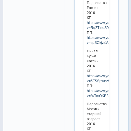
Первенство
России
2016
КП:
https://www.youtube.com/w
v=RqZTtnoS918
ПП:
https://www.youtube.com/w
v=spSCkjzsVog
Финал
Кубка
России
2016
КП:
https://www.youtube.com/w
v=5FSSpwezVXc
ПП:
https://www.youtube.com/w
v=fwTmOKB2m7s
Первенство
Москвы
старший
возраст
2016
КП: