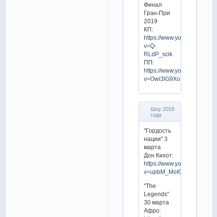
Финал
Гран-При
2019
КП:
https://www.youtube.com/w
v=Q-
RLdP_scik
ПП:
https://www.youtube.com/w
v=Owi3lG9XoNU
Шоу 2018
года
"Гордость
нации" 3
марта
Дон Кихот:
https://www.youtube.com/w
v=upbM_MoIO08
"The
Legends"
30 марта
Афро: