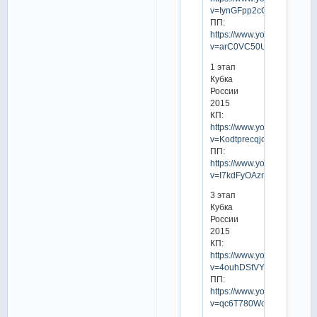
v=IynGFpp2cGo
ПП:
https://www.youtube.com/w
v=arC0VC50UhQ
1 этап
Кубка
России
2015
КП:
https://www.youtube.com/w
v=Kodtprecqjc
ПП:
https://www.youtube.com/w
v=I7kdFyOAzng
3 этап
Кубка
России
2015
КП:
https://www.youtube.com/w
v=4ouhDStVYVo
ПП:
https://www.youtube.com/w
v=qc6T780WcvE