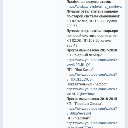
Профиль с результатами:
https://allskaters.info/alina_zagitova/
Лучшие результаты в карьере
по старой системе оценивания:
КП 82.92
МР
, ПП 158.08, сумма
239.57
Лучшие результаты в карьере
по новой системе оценивания:
КП 82.08, ПП 158.50, сумма
238.43
Программы сезона 2017-2018
КП - "Черный лебедь":
https://www.youtube.com/watch?
v=wN2FiJlL-Q8
ПП - "Дон Кихот":
https://www.youtube.com/watch?
v=TlXCk1LDlC0
Показательный - "Афро":
https://www.youtube.com/watch?
v=LvH7QbwY8ow
Программы сезона 2018-2019
КП - "Призрак Оперы":
https://www.youtube.com/watch?
v=j66sWeveUI4
ПП - "Кармен":
https://www.youtube.com/watch?
v=TyU9seFTTnQ