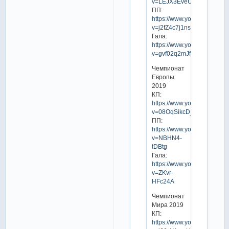
v=LEJX3EveUzY
ПП:
https://www.youtube.com/w
v=j2fZ4c7j1ns
Гала:
https://www.youtube.com/w
v=gvf02q2mJfk
Чемпионат
Европы
2019
КП:
https://www.youtube.com/w
v=08OqSikcD_M
ПП:
https://www.youtube.com/w
v=NBHN4-
tDBtg
Гала:
https://www.youtube.com/w
v=ZKvr-
HFc24A
Чемпионат
Мира 2019
КП:
https://www.youtube.com/w