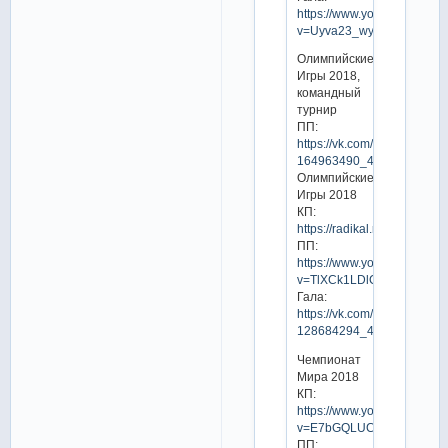
https://www.youtube.com/w
v=Uyva23_wyVE
Олимпийские
Игры 2018,
командный
турнир
ПП:
https://vk.com/video-
164963490_456240204
Олимпийские
Игры 2018
КП:
https://radikal.ru/video/j8j
ПП:
https://www.youtube.com/w
v=TlXCk1LDlC0
Гала:
https://vk.com/video-
128684294_456239549
Чемпионат
Мира 2018
КП:
https://www.youtube.com/w
v=E7bGQLUCuh8
ПП: