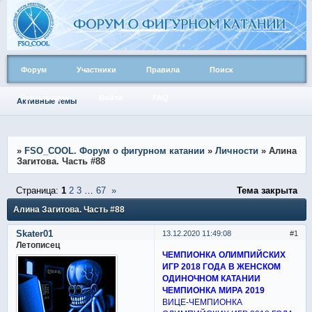
Форум
Участники
Правила
Поиск
Регистрация
Войти
FAQ
Активные темы
»
FSO_COOL. Форум о фигурном катании
»
Личности
»
Алина
Загитова. Часть #88
Страница:
1
2
3
…
67
»
Тема закрыта
Алина Загитова. Часть #88
Skater01
13.12.2020 11:49:08
1
Летописец
ЧЕМПИОНКА ОЛИМПИЙСКИХ
ИГР 2018 ГОДА В ЖЕНСКОМ
ОДИНОЧНОМ КАТАНИИ
ЧЕМПИОНКА МИРА 2019
ВИЦЕ-ЧЕМПИОНКА