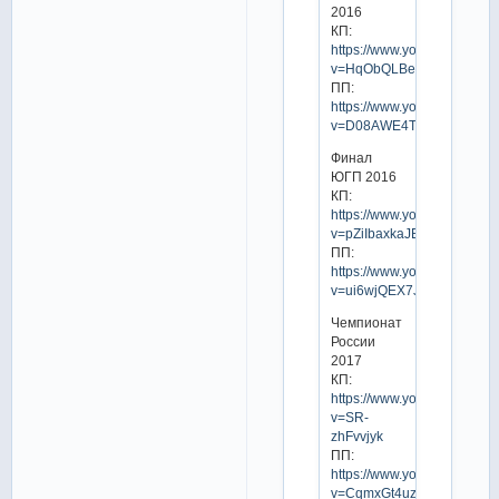
2016
КП:
https://www.youtube.com/w
v=HqObQLBewHY
ПП:
https://www.youtube.com/w
v=D08AWE4TfBc
Финал
ЮГП 2016
КП:
https://www.youtube.com/w
v=pZiIbaxkaJE
ПП:
https://www.youtube.com/w
v=ui6wjQEX7Jg
Чемпионат
России
2017
КП:
https://www.youtube.com/w
v=SR-
zhFvvjyk
ПП:
https://www.youtube.com/w
v=CqmxGt4uzas