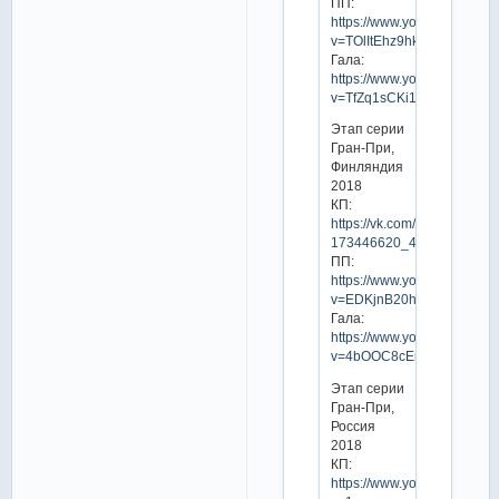
ПП:
https://www.youtube.com/w
v=TOlItEhz9hk
Гала:
https://www.youtube.com/w
v=TfZq1sCKi1I
Этап серии
Гран-При,
Финляндия
2018
КП:
https://vk.com/video-
173446620_456239030
ПП:
https://www.youtube.com/w
v=EDKjnB20hu8
Гала:
https://www.youtube.com/w
v=4bOOC8cEmlg
Этап серии
Гран-При,
Россия
2018
КП:
https://www.youtube.com/w