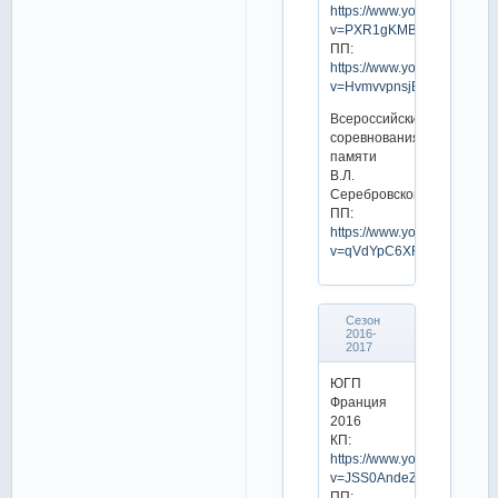
https://www.youtube.com/w
v=PXR1gKMBsOg
ПП:
https://www.youtube.com/w
v=HvmvvpnsjEU
Всероссийские
соревнования
памяти
В.Л.
Серебровского
ПП:
https://www.youtube.com/w
v=qVdYpC6XFqs
Сезон
2016-
2017
ЮГП
Франция
2016
КП:
https://www.youtube.com/w
v=JSS0AndeZF0
ПП: