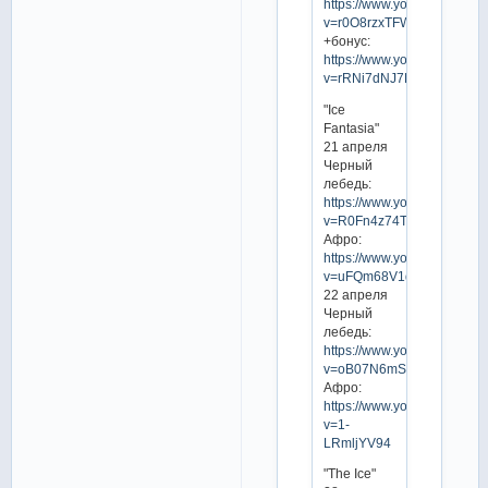
https://www.youtube.com/w
v=r0O8rzxTFWs
+бонус:
https://www.youtube.com/w
v=rRNi7dNJ7Ks
"Ice
Fantasia"
21 апреля
Черный
лебедь:
https://www.youtube.com/w
v=R0Fn4z74TRc
Афро:
https://www.youtube.com/w
v=uFQm68V1daA
22 апреля
Черный
лебедь:
https://www.youtube.com/w
v=oB07N6mSaOA
Афро:
https://www.youtube.com/w
v=1-
LRmljYV94
"The Ice"