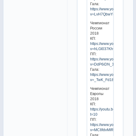
Гала:
https://www.youtube.com/w
v=LvH7QbwY8ow
Чемпионат
России
2018
КП:
https://www.youtube.com/w
v=hLGI037KhQI
ПП:
https://www.youtube.com/w
v=DdP6iDN_1uo
Гала:
https://www.youtube.com/w
v=_TwK_Fd18Pw
Чемпионат
Европы
2018
КП:
https://youtu.be/OM4eOL9t
t=10
ПП:
https://www.youtube.com/w
v=MC8fdvMIRPc
Гала: