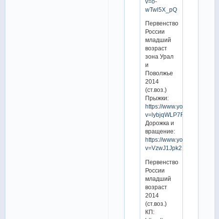
v=o-
wTwl5X_pQ
Первенство
России
младший
возраст
зона Урал
и
Поволжье
2014
(ст.воз.)
Прыжки:
https://www.youtube.com/w
v=lybjqWLP7R8
Дорожка и
вращение:
https://www.youtube.com/w
v=VzwJ1Jpk2Nk
Первенство
России
младший
возраст
2014
(ст.воз.)
КП: