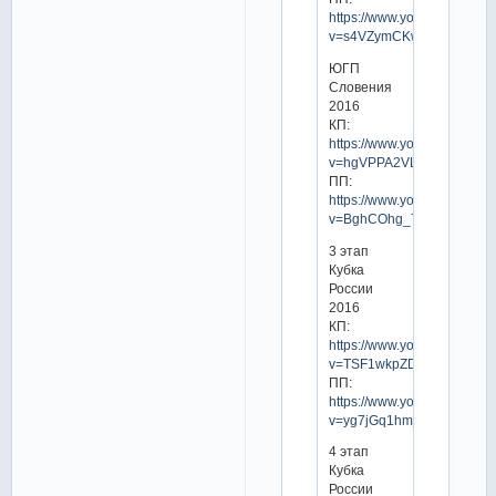
https://www.youtube.com/w
v=s4VZymCKwhg
ЮГП
Словения
2016
КП:
https://www.youtube.com/w
v=hgVPPA2VLvw
ПП:
https://www.youtube.com/w
v=BghCOhg_7oE
3 этап
Кубка
России
2016
КП:
https://www.youtube.com/w
v=TSF1wkpZD2U
ПП:
https://www.youtube.com/w
v=yg7jGq1hmjE
4 этап
Кубка
России