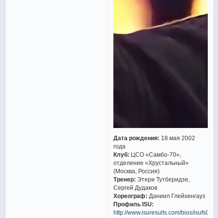
Дата рождения:
18 мая 2002
года
Клуб:
ЦСО «Самбо-70»,
отделение «Хрустальный»
(Москва, Россия)
Тренер:
Этери Тутберидзе,
Сергей Дудаков
Хореограф:
Даниил Глейхенгауз
Профиль ISU:
http://www.isuresults.com/bios/isufs00