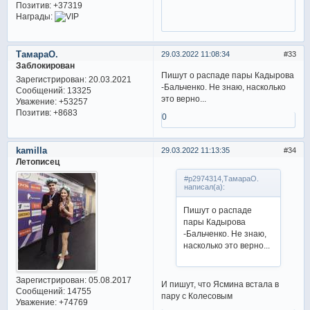
Позитив:
+37319
Награды:
ТамараО.
29.03.2022 11:08:34
33
Заблокирован
Пишут о распаде пары Кадырова
Зарегистрирован
: 20.03.2021
-Бальченко. Не знаю, насколько
Сообщений:
13325
это верно...
Уважение:
+53257
Позитив:
+8683
0
kamilla
29.03.2022 11:13:35
34
Летописец
#p2974314,ТамараО.
написал(а):
Пишут о распаде
пары Кадырова
-Бальченко. Не знаю,
насколько это верно...
Зарегистрирован
: 05.08.2017
И пишут, что Ясмина встала в
Сообщений:
14755
пару с Колесовым
Уважение:
+74769