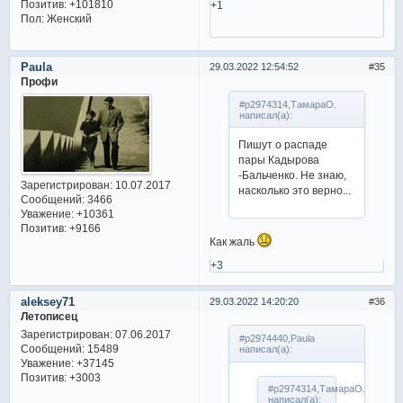
Позитив:
+101810
+1
Пол:
Женский
Paula
29.03.2022 12:54:52
35
Профи
#p2974314,ТамараО.
написал(а):
Пишут о распаде
пары Кадырова
-Бальченко. Не знаю,
Зарегистрирован
: 10.07.2017
насколько это верно...
Сообщений:
3466
Уважение:
+10361
Позитив:
+9166
Как жаль
+3
aleksey71
29.03.2022 14:20:20
36
Летописец
Зарегистрирован
: 07.06.2017
#p2974440,Paula
Сообщений:
15489
написал(а):
Уважение:
+37145
Позитив:
+3003
#p2974314,ТамараО.
написал(а):