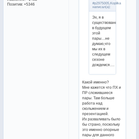
#p2975005,Kopilka
Позитив:
+5346
написал(а):
Эх, я в
существование
в будущем
этой
пары....не
думаю,что
мы их в
следущем
сезоне
дождемся.....
Какой именно?
Мне кажется что ПХ и
ПР сложившиеся
пары. Там больше
работа над
скольжением и
презентацией.
Их разваливать было
бы страно, поскольку
это именно опорные
пары для данного