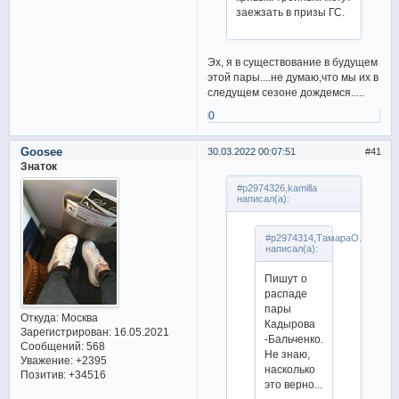
заежзать в призы ГС.
Эх, я в существование в будущем
этой пары....не думаю,что мы их в
следущем сезоне дождемся.....
0
Goosee
30.03.2022 00:07:51
41
Знаток
#p2974326,kamilla
написал(а):
#p2974314,ТамараО.
написал(а):
Пишут о
распаде
пары
Откуда:
Москва
Кадырова
Зарегистрирован
: 16.05.2021
-Бальченко.
Сообщений:
568
Не знаю,
Уважение:
+2395
насколько
Позитив:
+34516
это верно...