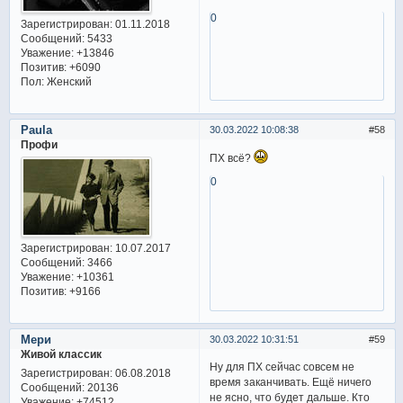
0
Зарегистрирован
: 01.11.2018
Сообщений:
5433
Уважение:
+13846
Позитив:
+6090
Пол:
Женский
Paula
30.03.2022 10:08:38
58
Профи
ПХ всё?
0
Зарегистрирован
: 10.07.2017
Сообщений:
3466
Уважение:
+10361
Позитив:
+9166
Мери
30.03.2022 10:31:51
59
Живой классик
Ну для ПХ сейчас совсем не
Зарегистрирован
: 06.08.2018
время заканчивать. Ещё ничего
Сообщений:
20136
не ясно, что будет дальше. Кто
Уважение:
+74512