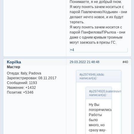
Понимаете, я не добрый гном.
Я могу понять зачем носиться с
парой Павлюченко/Ходыкин - они
делают нечто новое, и их будут
терпеть.
Я могу понять зачем носится с
парой Панфилова/ПРылоа - они
даже с одним кривым троиным
могут заежзать в призы ГС.
+4
Kopilka
29.03.2022 21:48:48
40
Мастер
Откуда:
Italy, Padova
#p2974946,Idtdic
Зарегистрирован
: 08.11.2017
написал(а):
Сообщений:
1193
Уважение:
+1432
#p2974920,katerinovna
Позитив:
+5346
написал(а):
Ну Вы
погорячились.
Работы
было
много, но
сразу вау-