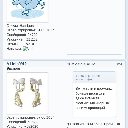
Откуда:
Hamburg
Зарегистрирован
: 01.05.2017
Сообщений:
34702
Уважение:
+221112
Позитив:
+152701
Награды:
MLidia0912
29.03.2022 09:01:42
31
Эксперт
#p2974169,Nezn
написал(а):
Вот кстати в Еременко
больше верится и
даже в смысле
скольжения Игорь не
совсем пропащий.
Зарегистрирован
: 07.06.2017
Сообщений:
59873
Да скользят они оба, в Еременко
Уважение:
+152020