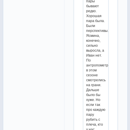
пары
бывают
редко.
Хорошая
пара была.
Были
перспективы.
Ясмина,
конечно,
сильно
выросла, а
Иван нет.
По
антропометрии
в этом
сезоне
смотрелись
на грани.
Дальше
было бы
хуже. Но
если так
про каждую
пару
рубить с
плеча, кто
у нас