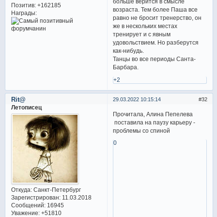
больше верится в смысле
Позитив:
+162185
возраста. Тем более Паша все
Награды:
равно не бросит тренерство, он
же в нескольких местах
тренирует и с явным
удовольствием. Но разберутся
как-нибудь.
Танцы во все периоды Санта-
Барбара.
+2
Rit@
29.03.2022 10:15:14
32
Летописец
Прочитала, Алина Пепелева
поставила на паузу карьеру -
проблемы со спиной
0
Откуда:
Санкт-Петербург
Зарегистрирован
: 11.03.2018
Сообщений:
16945
Уважение:
+51810