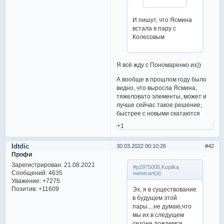
И пишут, что Ясмина
встала в пару с
Колесовым
Я всё жду с Пономаренко их))
А вообще в прошлом году было
видно, что выросла Ясмина,
тяжеловато элементы, может и
лучше сейчас такое решение,
быстрее с новыми скатаются
+1
Idtdic
30.03.2022 00:10:26
42
Профи
Зарегистрирован
: 21.08.2021
#p2975005,Kopilka
Сообщений:
4635
написал(а):
Уважение:
+7275
Позитив:
+11609
Эх, я в существование
в будущем этой
пары....не думаю,что
мы их в следущем
сезоне дождемся.....