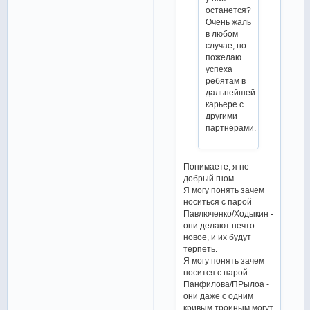
останется?
Очень жаль
в любом
случае, но
пожелаю
успеха
ребятам в
дальнейшей
карьере с
другими
партнёрами.
Понимаете, я не
добрый гном.
Я могу понять зачем
носиться с парой
Павлюченко/Ходыкин -
они делают нечто
новое, и их будут
терпеть.
Я могу понять зачем
носится с парой
Панфилова/ПРылоа -
они даже с одним
кривым троиным могут