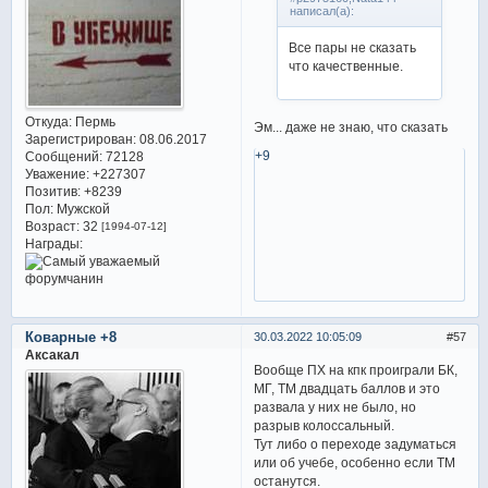
написал(а):
Все пары не сказать
что качественные.
Откуда:
Пермь
Эм... даже не знаю, что сказать
Зарегистрирован
: 08.06.2017
+9
Сообщений:
72128
Уважение:
+227307
Позитив:
+8239
Пол:
Мужской
Возраст:
32
[1994-07-12]
Награды:
Коварные +8
30.03.2022 10:05:09
57
Аксакал
Вообще ПХ на кпк проиграли БК,
МГ, ТМ двадцать баллов и это
развала у них не было, но
разрыв колоссальный.
Тут либо о переходе задуматься
или об учебе, особенно если ТМ
останутся.