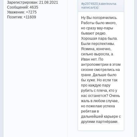
Зарегистрирован
: 21.08.2021
#p2974920,katerinovna
Сообщений:
4635
написал(а):
Уважение:
+7275
Позитив:
+11609
Ну Вы погорячились.
Работы было много,
но сразу вау-пары
бывают редко.
Хорошая пара была.
Были перспективы.
Ясмина, конечно,
сильно выросла, а
Иван нет. По
антропометрии в этом
сезоне смотрелись на
грани. Дальше было
бы хуже. Но если так
про каждую пару
рубить с плеча, кто у
нас останется? Очень
жаль в любом случае,
но пожелаю успеха
ребятам в
дальнейшей карьере с
другими партнёрами.