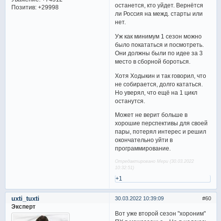
останется, кто уйдет. Вернётся
Позитив:
+29998
ли Россия на межд. старты или
нет.
Уж как минимум 1 сезон можно
было покататься и посмотреть.
Они должны были по идее за 3
место в сборной бороться.
Хотя Ходыкин и так говорил, что
не собирается, долго кататься.
Но уверял, что ещё на 1 цикл
останутся.
Может не верит больше в
хорошие перспективы для своей
пары, потерял интерес и решил
окончательно уйти в
программирование.
Отредактировано Мери (30.03.2022
10:32:51)
+1
uxti_tuxti
30.03.2022 10:39:09
60
Эксперт
Вот уже второй сезон "хороним"