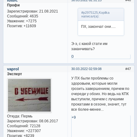
Idtdic
Профи
Зарегистрирован
: 21.08.2021
#p2975125,Kopilka
Сообщений:
4635
написал(а):
Уважение:
+7275
Позитив:
+11609
ПХ, закончат они.....
Э-э, с какой стати им
заканчивать?
0
vaprol
30.03.2022 02:59:08
47
Эксперт
У ПХ были проблемы со
здоровьем, которые могли
грозить завершением, причем по
очереди у обоих. Но ведь на КПК
выступили, причем с лучшими
прокатами в сезоне, значит, тут
все более-менее...
Откуда:
Пермь
+9
Зарегистрирован
: 08.06.2017
Сообщений:
72128
Уважение:
+227307
Позитив:
+8239