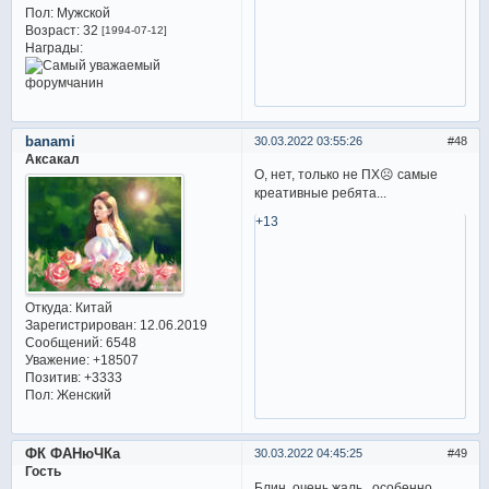
Пол:
Мужской
Возраст:
32
[1994-07-12]
Награды:
banami
30.03.2022 03:55:26
48
Аксакал
О, нет, только не ПХ☹️ самые
креативные ребята...
+13
Откуда:
Китай
Зарегистрирован
: 12.06.2019
Сообщений:
6548
Уважение:
+18507
Позитив:
+3333
Пол:
Женский
ФК ФАНюЧКа
30.03.2022 04:45:25
49
Гость
Блин, очень жаль , особенно