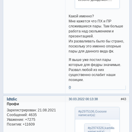
Какой именно?
Мне кажется что ПХ и ПР
сложившиеся пары. Там больше
работа над скольжением и
презентацией.
Их разваливать было бы страно,
поскольку это именно опорные
пары для данного вида фк.
Я выше уже постил пары
которые для федры значимые.
Развал любой из них
существенно ослабит наши
позиции.
0
Idtdic
30.03.2022 00:13:38
43
Профи
Зарегистрирован
: 21.08.2021
#p2975106,Goosee
Сообщений:
4635
написал(а):
Уважение:
+7275
Позитив:
+11609
#p2974326,kamilla
написал(а):