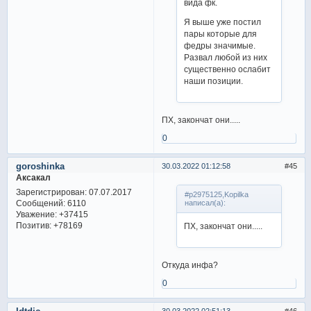
вида фк.
Я выше уже постил
пары которые для
федры значимые.
Развал любой из них
существенно ослабит
наши позиции.
ПХ, закончат они.....
0
goroshinka
30.03.2022 01:12:58
45
Аксакал
Зарегистрирован
: 07.07.2017
#p2975125,Kopilka
Сообщений:
6110
написал(а):
Уважение:
+37415
Позитив:
+78169
ПХ, закончат они.....
Откуда инфа?
0
30.03.2022 02:51:13
46