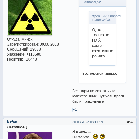
написал(а):
#p2975137,banami
написал(а):
О, нет,
только не
Откуда:
Минск
ПХ☹
Зарегистрирован
: 09.06.2018
самые
Сообщений:
29888
креативные
Уважение:
+110580
ребята...
Позитив:
+10448
Бесперспективные.
Все пары не сказать что
качественные. Тут хоть проги
были прикольные
+1
ksfan
30.03.2022 08:47:59
54
Летописец
Я в шоке...
ПХ то что!!!