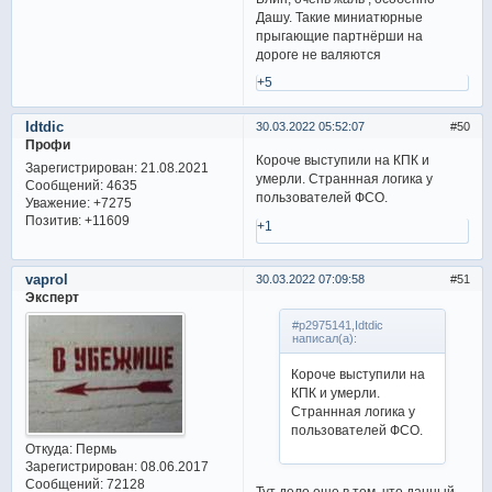
Дашу. Такие миниатюрные
прыгающие партнёрши на
дороге не валяются
+5
Idtdic
30.03.2022 05:52:07
50
Профи
Короче выступили на КПК и
Зарегистрирован
: 21.08.2021
умерли. Страннная логика у
Сообщений:
4635
пользователей ФСО.
Уважение:
+7275
Позитив:
+11609
+1
vaprol
30.03.2022 07:09:58
51
Эксперт
#p2975141,Idtdic
написал(а):
Короче выступили на
КПК и умерли.
Страннная логика у
пользователей ФСО.
Откуда:
Пермь
Зарегистрирован
: 08.06.2017
Сообщений:
72128
Тут дело еще в том, что данный