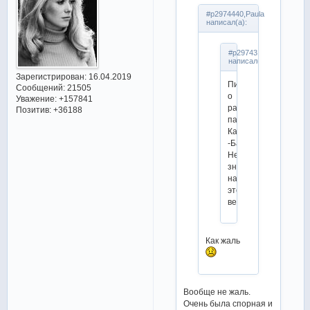
#p2974440,Paula
написал(а):
#p2974314,ТамараО.
написал(а):
Зарегистрирован
: 16.04.2019
Пишут
Сообщений:
21505
о
Уважение:
+157841
распаде
Позитив:
+36188
пары
Кадырова
-Бальченко.
Не
знаю,
насколько
это
верно...
Как жаль
Вообще не жаль.
Очень была спорная и