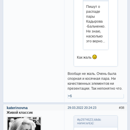
Пишут о
распаде
пары
Кадырова
-Бальченко.
Не знаю,
насколько
это верно...
Как жаль
Вообще не жаль. Очень была
спорная и косячная пара. Ни
качественных элементов ни
презентации. Так непонятно что.
+6
katerinovna
29.03.2022 20:24:23
38
Живой классик
#p2974623,Idtdic
написал(а):