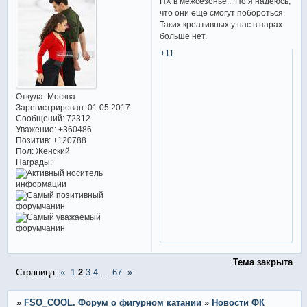
ПХ в межсезонье... Но я надеюсь,
что они еще смогут побороться.
Таких креативных у нас в парах
больше нет.
+11
Откуда:
Москва
Зарегистрирован
: 01.05.2017
Сообщений:
72312
Уважение:
+360486
Позитив:
+120788
Пол:
Женский
Награды:
Тема закрыта
Страница:
«
1
2
3
4
…
67
»
»
FSO_COOL. Форум о фигурном катании
»
Новости ФК