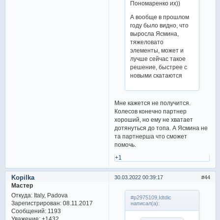
Пономаренко их))
А вообще в прошлом
году было видно, что
выросла Ясмина,
тяжеловато
элементы, может и
лучше сейчас такое
решение, быстрее с
новыми скатаются
Мне кажется не получится.
Колесов конечно партнер
хороший, но ему не хватает
дотянуться до топа. А Ясмина не
та партнерша что сможет
помочь.
+1
Kopilka
30.03.2022 00:39:17
44
Мастер
Откуда:
Italy, Padova
#p2975109,Idtdic
Зарегистрирован
: 08.11.2017
написал(а):
Сообщений:
1193
Уважение:
+1432