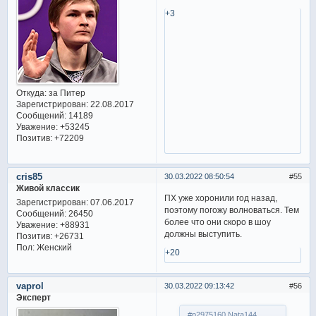
+3
Откуда:
за Питер
Зарегистрирован
: 22.08.2017
Сообщений:
14189
Уважение:
+53245
Позитив:
+72209
cris85
30.03.2022 08:50:54
55
Живой классик
ПХ уже хоронили год назад,
Зарегистрирован
: 07.06.2017
поэтому погожу волноваться. Тем
Сообщений:
26450
более что они скоро в шоу
Уважение:
+88931
должны выступить.
Позитив:
+26731
Пол:
Женский
+20
vaprol
30.03.2022 09:13:42
56
Эксперт
#p2975160,Nata144