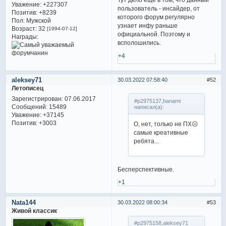
Уважение:
+227307
пользователь - инсайдер, от
Позитив:
+8239
которого форум регулярно
Пол:
Мужской
узнает инфу раньше
Возраст:
32
[1994-07-12]
официальной. Поэтому и
Награды:
всполошились.
+4
aleksey71
30.03.2022 07:58:40
52
Летописец
Зарегистрирован
: 07.06.2017
#p2975137,banami
Сообщений:
15489
написал(а):
Уважение:
+37145
Позитив:
+3003
О, нет, только не ПХ☹️
самые креативные
ребята...
Бесперспективные.
+1
Nata144
30.03.2022 08:00:34
53
Живой классик
#p2975158,aleksey71