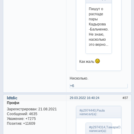
Пишут о
распаде
пары
Кадырова
-Бальченко.
Не знаю,
насколько
это верно...
Как жаль
Нисколько.
+6
Idtdic
29.03.2022 16:40:24
37
Профи
Зарегистрирован
: 21.08.2021
#p2974440,Paula
Сообщений:
4635
написал(а):
Уважение:
+7275
Позитив:
+11609
#p2974314,ТамараО.
написал(а):