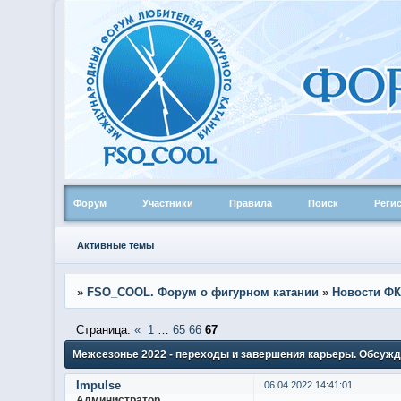
Форум
Участники
Правила
Поиск
Реги
Активные темы
»
FSO_COOL. Форум о фигурном катании
»
Новости ФК
Страница:
«
1
…
65
66
67
Межсезонье 2022 - переходы и завершения карьеры. Обсуж
Impulse
06.04.2022 14:41:01
Администратор