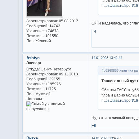
"Ира и Дарио больше
https://tass.ru/sport/
Зарегистрирован
: 05.08.2017
Ой. Я надеялась, что спл
Сообщений:
14742
Уважение:
+74678
+4
Позитив:
+101550
Пол:
Женский
Ashtyn
14.01.2023 13:42:44
Эксперт
Откуда:
Санкт-Петербург
#p3260866,хван чка ра 
Зарегистрирован
: 09.11.2018
Сообщений:
39155
Танцевальный дуэт
Уважение:
+195976
Позитив:
+11725
Об этом ТАСС в субб
Пол:
Мужской
"Ира и Дарио больше
Награды:
https://tass.ru/sport/
Ну, вот и отличный повод 
+6
Витка
14.01.2023 13:45:05