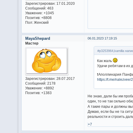
Зарегистрирован
: 17.01.2020
Сообщений:
463
Уважение:
+1045
Позитив:
+8808
Пол:
Женский
MayaShepard
06.01.2023 17:19:15
Мастер
#p3253964,kamilla напи
Как жаль
Удачи ребятам в их 
❗Аполлинария Панфи
Зарегистрирован
: 28.07.2017
https://t.me/nalezvee/
Сообщений:
2178
Уважение:
+8892
Позитив:
+1383
Не знаю, дали бы им проби
один, то не так сильно об
А такие пары и должны вы
Думаю, если бы не та ситу
реальности и строить дал
+7