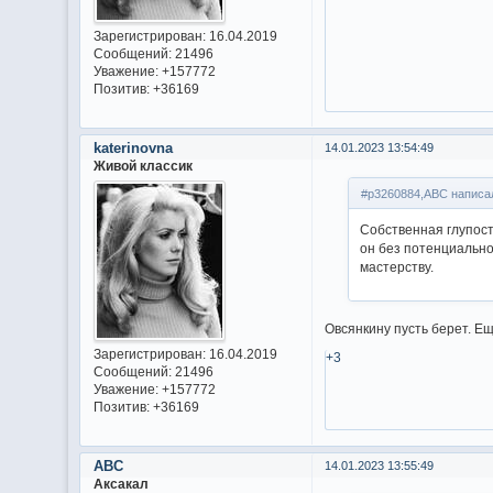
Зарегистрирован
: 16.04.2019
Сообщений:
21496
Уважение:
+157772
Позитив:
+36169
katerinovna
14.01.2023 13:54:49
Живой классик
#p3260884,ABC написал
Собственная глупост
он без потенциально
мастерству.
Овсянкину пусть берет. Е
Зарегистрирован
: 16.04.2019
+3
Сообщений:
21496
Уважение:
+157772
Позитив:
+36169
ABC
14.01.2023 13:55:49
Аксакал