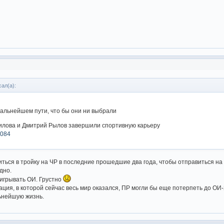
сал(а):
дальнейшем пути, что бы они ни выбрали
лова и Дмитрий Рылов завершили спортивную карьеру
2084
ться в тройку на ЧР в последние прошедшие два года, чтобы отправиться на 
идно.
игрывать ОИ. Грустно
ация, в которой сейчас весь мир оказался, ПР могли бы еще потерпеть до ОИ-2
ьнейшую жизнь.