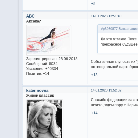
+5
ABC
14.01.2023 13:51:49
Аксакал
#p3260877,Витка напис
Да что ж такое. Тоже
прекрасное будущее
Зарегистрирован
: 28.06.2018
Собственная глупость их 
Сообщений:
8034
потенциальной партнёрши 
Уважение:
+40334
Позитив:
+14
+13
katerinovna
14.01.2023 13:52:52
Живой классик
Спасибо федерации за это
нечего, ждем пару с Нари
+14