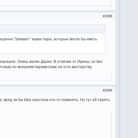
1988
амеренно "убивает" яркие пары, которые могли бы иметь
ональное. Очень жалко Дарио. В отличие от Ирины, он без
олько по внешним параметрам, но и по мастерству.
1989
, вряд ли бы Ира захотела что-то поменять. Но тут ей терять