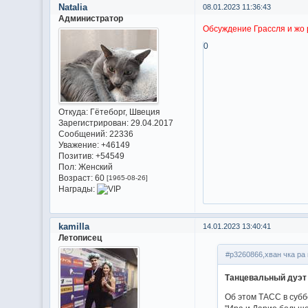
Natalia
08.01.2023 11:36:43
Администратор
Обсуждение Грассля и жо 
0
Откуда:
Гётеборг, Швеция
Зарегистрирован
: 29.04.2017
Сообщений:
22336
Уважение:
+46149
Позитив:
+54549
Пол:
Женский
Возраст:
60
[1965-08-26]
Награды:
kamilla
14.01.2023 13:40:41
Летописец
#p3260866,хван чка ра 
Танцевальный дуэт
Об этом ТАСС в субб