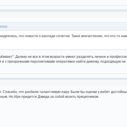
ал(а):
 надеялась, что новости о распаде-сплетни. Такое впечатление, что кто-то н
"убивает". Далеко не все в этом возрасте умеют разделять личное и професси
и с призрачными перспективами оперативно найти девочку, подходящую не т
. Спасибо, что разбили талантливую пару. Были бы оценки у ребят достойные
жным. Но Ире придется Дэвида за собой возить прицепчиком.