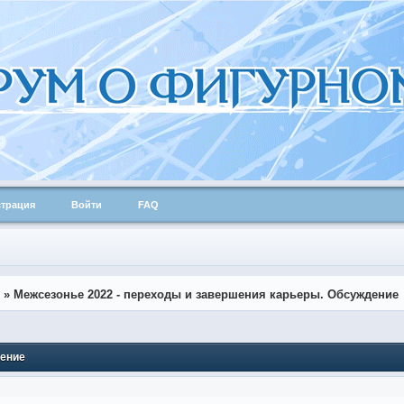
страция
Войти
FAQ
»
Межсезонье 2022 - переходы и завершения карьеры. Обсуждение
дение