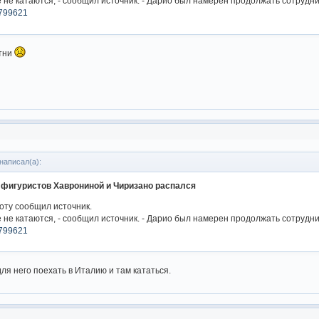
 не катаются, - сообщил источник. - Дарио был намерен продолжать сотруднич
16799621
етни
написал(а):
 фигуристов Хаврониной и Чиризано распался
оту сообщил источник.
 не катаются, - сообщил источник. - Дарио был намерен продолжать сотруднич
16799621
для него поехать в Италию и там кататься.