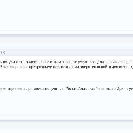
(а):
ь их "убивает". Далеко не все в этом возрасте умеют разделять личное и пр
й партнёрши и с призрачными перспективами оперативно найти девочку, под
ще интереснее пара может получиться. Только Алиса как бы не выше Ирины уж