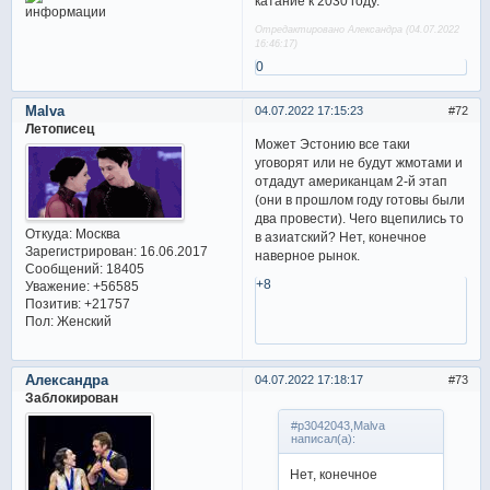
катание к 2030 году.
Отредактировано Александра (04.07.2022
16:46:17)
0
Malva
04.07.2022 17:15:23
72
Летописец
Может Эстонию все таки
уговорят или не будут жмотами и
отдадут американцам 2-й этап
(они в прошлом году готовы были
два провести). Чего вцепились то
Откуда:
Москва
в азиатский? Нет, конечное
Зарегистрирован
: 16.06.2017
наверное рынок.
Сообщений:
18405
+8
Уважение:
+56585
Позитив:
+21757
Пол:
Женский
Александра
04.07.2022 17:18:17
73
Заблокирован
#p3042043,Malva
написал(а):
Нет, конечное