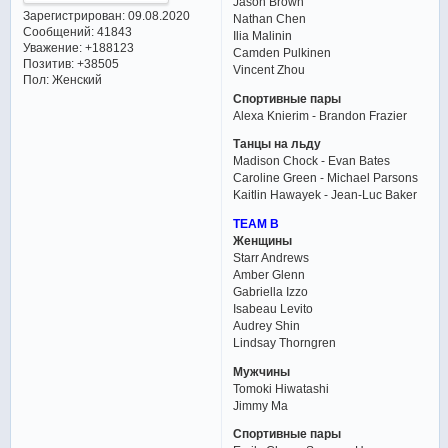
Jason Brown
Зарегистрирован
: 09.08.2020
Nathan Chen
Сообщений:
41843
Ilia Malinin
Уважение:
+188123
Camden Pulkinen
Позитив:
+38505
Vincent Zhou
Пол:
Женский
Спортивные пары
Alexa Knierim - Brandon Frazier
Танцы на льду
Madison Chock - Evan Bates
Caroline Green - Michael Parsons
Kaitlin Hawayek - Jean-Luc Baker
TEAM B
Женщины
Starr Andrews
Amber Glenn
Gabriella Izzo
Isabeau Levito
Audrey Shin
Lindsay Thorngren
Мужчины
Tomoki Hiwatashi
Jimmy Ma
Спортивные пары