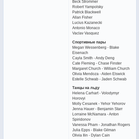
Beck Strommer
Robert Yampolsky
Patrick Blackwell
Allan Fisher
Lucius Kazanecki
Antonio Monaco
Vaclav Vasquez
Спортивные пары
Megan Wessenberg - Blake
Eisenach
Cayla Smith - Andy Deng
Cate Fleming - Chase Finster
Margaret Church - William Church
Olivia Mendoza - Aiden Elswick
Estelle Schwab - Jaden Schwab
Танцы на льду
Helena Carhart - Volodymyr
Horovyi
Molly Cesanek - Yehor Yehorov
Jenna Hauer - Benjamin Starr
Lorraine McNamara - Anton
Spiridonov
Vanessa Pham - Jonathan Rogers
Julia Epps - Blake Gilman
Olivia Ilin - Dylan Cain