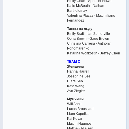
Emily Chan - Spencer Howe
Katie McBeath - Nathan
Bartholomay
Valentina Plazas - Maximiliano
Fernandez
Танцы на льду
Emily Bratti - Ian Somerville
Oona Brown - Gage Brown
Christina Carreira - Anthony
Ponomarenko
Katarina Wolfkostin - Jeffrey Chen
TEAM C
Женщины
Hanna Harrell
Josephine Lee
Clare Seo
Kate Wang
Ava Ziegler
Мужчины
Will Annis
Lucas Broussard
Liam Kapeikis
Kai Kovar
Maxim Naumov
Matthew Nielsen