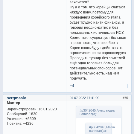
захочется?
Ну а о том, что корейцы считают
каждую вону, поэтому для
проведения корейского этапа
будет трудно найти финансы, я
говорил неоднократно и без
неназванных источников в ИСУ.
Кроме того, существует большая
вероятность, что в ноябре в
Корее вновь будут действовать
ограничения из-за коронавируса.
Проводить турнир без зрителей -
ещё одна головная боль для
потенциальных спонсоров. Тут
действительно есть, над чем
подумать.
+4
sergmaslo
04.07.2022 17:41:00
75
Мастер
Зарегистрирован
: 16.01.2020
#p3042045,Александра
Сообщений:
1830
написал(а):
Уважение:
+5509
Позитив:
+4236
#p3042043,Malva
написал(а):