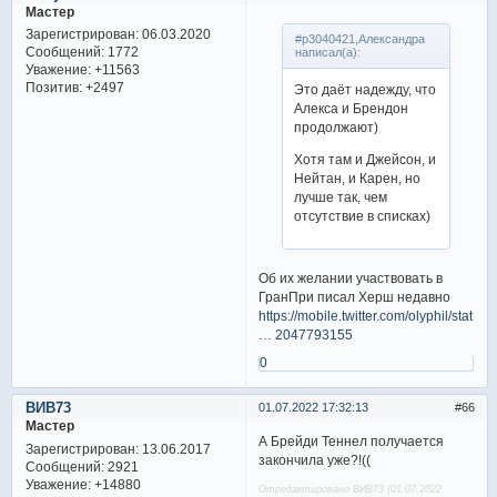
Мастер
Зарегистрирован
: 06.03.2020
#p3040421,Александра
Сообщений:
1772
написал(а):
Уважение:
+11563
Позитив:
+2497
Это даёт надежду, что
Алекса и Брендон
продолжают)
Хотя там и Джейсон, и
Нейтан, и Карен, но
лучше так, чем
отсутствие в списках)
Об их желании участвовать в
ГранПри писал Херш недавно
https://mobile.twitter.com/olyphil/stat
… 2047793155
0
ВИВ73
01.07.2022 17:32:13
66
Мастер
А Брейди Теннел получается
Зарегистрирован
: 13.06.2017
закончила уже?!((
Сообщений:
2921
Уважение:
+14880
Отредактировано ВИВ73 (01.07.2022