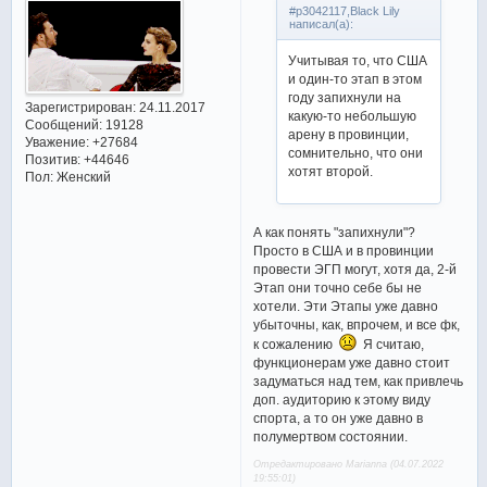
#p3042117,Black Lily
написал(а):
Учитывая то, что США
и один-то этап в этом
году запихнули на
Зарегистрирован
: 24.11.2017
какую-то небольшую
Сообщений:
19128
арену в провинции,
Уважение:
+27684
сомнительно, что они
Позитив:
+44646
хотят второй.
Пол:
Женский
А как понять "запихнули"?
Просто в США и в провинции
провести ЭГП могут, хотя да, 2-й
Этап они точно себе бы не
хотели. Эти Этапы уже давно
убыточны, как, впрочем, и все фк,
к сожалению
Я считаю,
функционерам уже давно стоит
задуматься над тем, как привлечь
доп. аудиторию к этому виду
спорта, а то он уже давно в
полумертвом состоянии.
Отредактировано Marianna (04.07.2022
19:55:01)