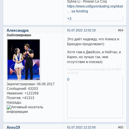
Sylvia Li - Rowan Le Coq
https://www.usfigureskating.org/skate/s
… sa-funding
+3
Александра
01.07.2022 12:02:18
64
Заблокирован
Это даёт надежду, что Алекса и
Брендон продолжают)
Хотя там и Джейсон, и Нейтан, и
Карен, но лучше так, чем
отсутствие в списках)
Отредактировано Александра (01.07.2022
12:03:32)
0
Зарегистрирован
: 06.06.2017
Сообщений:
43203
Уважение:
+122269
Позитив:
+41313
Награды:
Anny19
01.07.2022 12:22:50
65