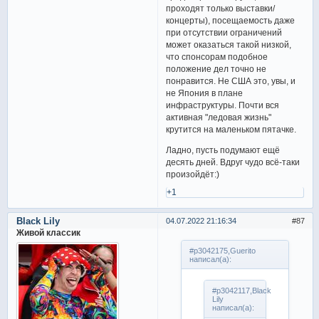
проходят только выставки/
концерты), посещаемость даже
при отсутствии ограничений
может оказаться такой низкой,
что спонсорам подобное
положение дел точно не
понравится. Не США это, увы, и
не Япония в плане
инфраструктуры. Почти вся
активная "ледовая жизнь"
крутится на маленьком пятачке.
Ладно, пусть подумают ещё
десять дней. Вдруг чудо всё-таки
произойдёт:)
+1
Black Lily
04.07.2022 21:16:34
87
Живой классик
#p3042175,Guerito
написал(а):
#p3042117,Black
Lily
написал(а):