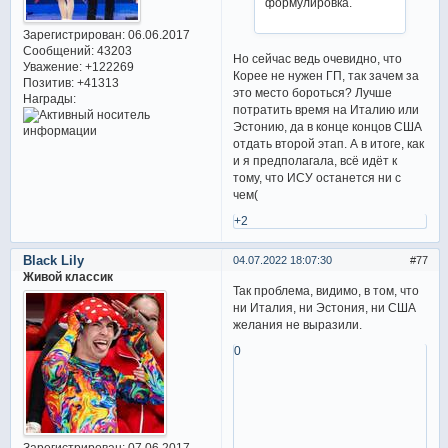
формулировка.
Зарегистрирован
: 06.06.2017
Сообщений:
43203
Но сейчас ведь очевидно, что
Уважение:
+122269
Корее не нужен ГП, так зачем за
Позитив:
+41313
это место бороться? Лучше
Награды:
потратить время на Италию или
Эстонию, да в конце концов США
отдать второй этап. А в итоге, как
и я предполагала, всё идёт к
тому, что ИСУ останется ни с
чем(
+2
Black Lily
04.07.2022 18:07:30
77
Живой классик
Так проблема, видимо, в том, что
ни Италия, ни Эстония, ни США
желания не выразили.
0
Зарегистрирован
: 07.06.2017