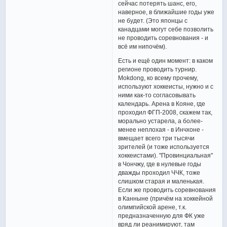
сейчас потерять шанс, его,
наверное, в ближайшие годы уже
не будет. (Это японцы с
канадцами могут себе позволить
не проводить соревнования - и
всё им нипочём).
Есть и ещё один момент: в каком
регионе проводить турнир.
Mokdong, ко всему прочему,
используют хоккеисты, нужно и с
ними как-то согласовывать
календарь. Арена в Кояне, где
проходил ФГП-2008, скажем так,
морально устарела, а более-
менее неплохая - в Инчхоне -
вмещает всего три тысячи
зрителей (и тоже используется
хоккеистами). "Провинциальная"
в Чончжу, где в нулевые годы
дважды проходил ЧЧК, тоже
слишком старая и маленькая.
Если же проводить соревнования
в Канныне (причём на хоккейной
олимпийской арене, т.к.
предназначенную для ФК уже
вряд ли реанимируют, там