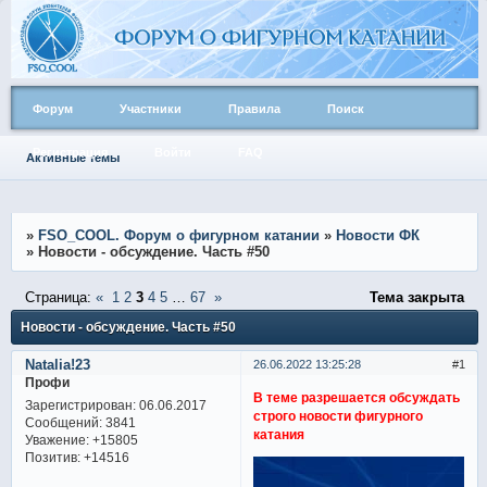
Форум
Участники
Правила
Поиск
Регистрация
Войти
FAQ
Активные темы
»
FSO_COOL. Форум о фигурном катании
»
Новости ФК
»
Новости - обсуждение. Часть #50
Страница:
«
1
2
3
4
5
…
67
»
Тема закрыта
Новости - обсуждение. Часть #50
Natalia!23
26.06.2022 13:25:28
1
Профи
В теме разрешается обсуждать
Зарегистрирован
: 06.06.2017
строго новости фигурного
Сообщений:
3841
катания
Уважение:
+15805
Позитив:
+14516