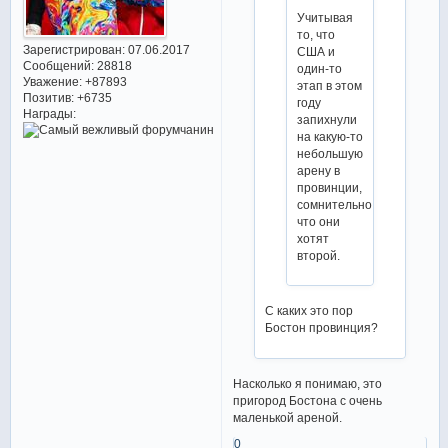
Учитывая
то, что
Зарегистрирован
: 07.06.2017
США и
Сообщений:
28818
один-то
Уважение:
+87893
этап в этом
Позитив:
+6735
году
Награды:
запихнули
на какую-то
небольшую
арену в
провинции,
сомнительно,
что они
хотят
второй.
С каких это пор
Бостон провинция?
Насколько я понимаю, это
пригород Бостона с очень
маленькой ареной.
0