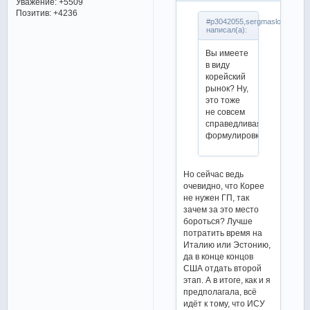
Уважение:
+5509
Позитив:
+4236
#p3042055,sergmaslo
написал(а):
Вы имеете
в виду
корейский
рынок? Ну,
это тоже
не совсем
справедливая
формулировка.
Но сейчас ведь
очевидно, что Корее
не нужен ГП, так
зачем за это место
бороться? Лучше
потратить время на
Италию или Эстонию,
да в конце концов
США отдать второй
этап. А в итоге, как и я
предполагала, всё
идёт к тому, что ИСУ