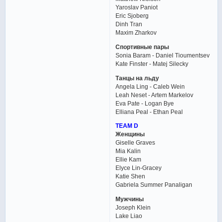
Yaroslav Paniot
Eric Sjoberg
Dinh Tran
Maxim Zharkov
Спортивные пары
Sonia Baram - Daniel Tioumentsev
Kate Finster - Matej Silecky
Танцы на льду
Angela Ling - Caleb Wein
Leah Neset - Artem Markelov
Eva Pate - Logan Bye
Elliana Peal - Ethan Peal
TEAM D
Женщины
Giselle Graves
Mia Kalin
Ellie Kam
Elyce Lin-Gracey
Katie Shen
Gabriela Summer Panaligan
Мужчины
Joseph Klein
Lake Liao