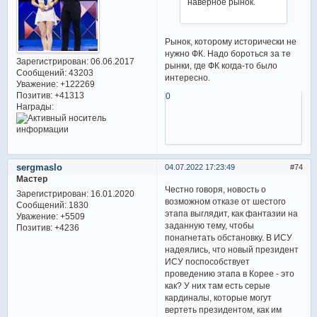
наверное рынок.
Рынок, которому исторически не
нужно ФК. Надо бороться за те
Зарегистрирован
: 06.06.2017
рынки, где ФК когда-то было
Сообщений:
43203
интересно.
Уважение:
+122269
Позитив:
+41313
0
Награды:
sergmaslo
04.07.2022 17:23:49
74
Мастер
Честно говоря, новость о
Зарегистрирован
: 16.01.2020
возможном отказе от шестого
Сообщений:
1830
этапа выглядит, как фантазии на
Уважение:
+5509
заданную тему, чтобы
Позитив:
+4236
понагнетать обстановку. В ИСУ
надеялись, что новый президент
ИСУ поспособствует
проведению этапа в Корее - это
как? У них там есть серые
кардиналы, которые могут
вертеть президентом, как им