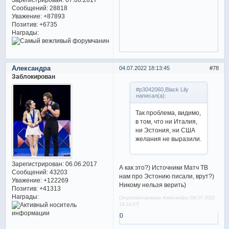
Сообщений:
28818
Уважение:
+87893
Позитив:
+6735
Награды:
Александра
04.07.2022 18:13:45
78
Заблокирован
#p3042060,Black Lily
написал(а):
Так проблема, видимо,
в том, что ни Италия,
ни Эстония, ни США
желания не выразили.
Зарегистрирован
: 06.06.2017
А как это?) Источники Матч ТВ
Сообщений:
43203
нам про Эстонию писали, врут?)
Уважение:
+122269
Никому нельзя верить)
Позитив:
+41313
Награды:
Отредактировано Александра (04.07.2022
18:14:07)
0