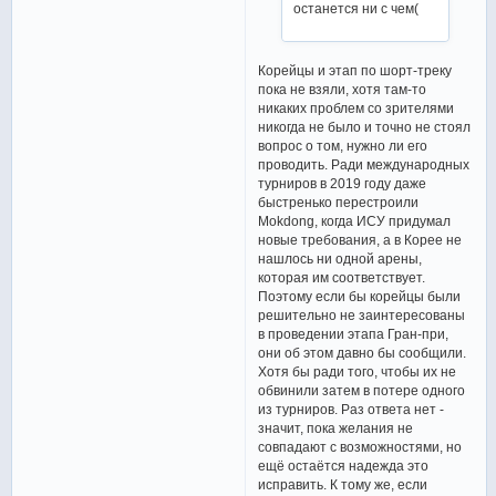
останется ни с чем(
Корейцы и этап по шорт-треку
пока не взяли, хотя там-то
никаких проблем со зрителями
никогда не было и точно не стоял
вопрос о том, нужно ли его
проводить. Ради международных
турниров в 2019 году даже
быстренько перестроили
Mokdong, когда ИСУ придумал
новые требования, а в Корее не
нашлось ни одной арены,
которая им соответствует.
Поэтому если бы корейцы были
решительно не заинтересованы
в проведении этапа Гран-при,
они об этом давно бы сообщили.
Хотя бы ради того, чтобы их не
обвинили затем в потере одного
из турниров. Раз ответа нет -
значит, пока желания не
совпадают с возможностями, но
ещё остаётся надежда это
исправить. К тому же, если