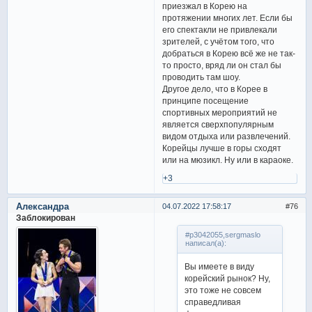
приезжал в Корею на
протяжении многих лет. Если бы
его спектакли не привлекали
зрителей, с учётом того, что
добраться в Корею всё же не так-
то просто, вряд ли он стал бы
проводить там шоу.
Другое дело, что в Корее в
принципе посещение
спортивных мероприятий не
является сверхпопулярным
видом отдыха или развлечений.
Корейцы лучше в горы сходят
или на мюзикл. Ну или в караоке.
+3
Александра
04.07.2022 17:58:17
76
Заблокирован
#p3042055,sergmaslo
написал(а):
Вы имеете в виду
корейский рынок? Ну,
это тоже не совсем
справедливая