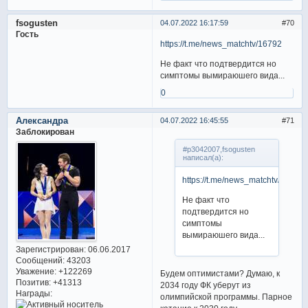
fsogusten
04.07.2022 16:17:59
70
Гость
https://t.me/news_matchtv/16792
Не факт что подтвердится но
симптомы вымираюшего вида...
0
Александра
04.07.2022 16:45:55
71
Заблокирован
#p3042007,fsogusten
написал(а):
https://t.me/news_matchtv/16792
Не факт что
подтвердится но
симптомы
вымираюшего вида...
Зарегистрирован
: 06.06.2017
Сообщений:
43203
Уважение:
+122269
Будем оптимистами? Думаю, к
Позитив:
+41313
2034 году ФК уберут из
Награды:
олимпийской программы. Парное