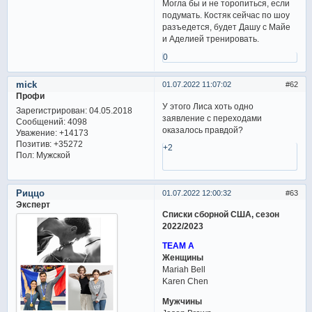
Могла бы и не торопиться, если
подумать. Костяк сейчас по шоу
разъедется, будет Дашу с Майе
и Аделией тренировать.
0
mick
01.07.2022 11:07:02
62
Профи
У этого Лиса хоть одно
Зарегистрирован
: 04.05.2018
заявление с переходами
Сообщений:
4098
оказалось правдой?
Уважение:
+14173
Позитив:
+35272
+2
Пол:
Мужской
Риццо
01.07.2022 12:00:32
63
Эксперт
Списки сборной США, сезон
2022/2023
TEAM A
Женщины
Mariah Bell
Karen Chen
Мужчины