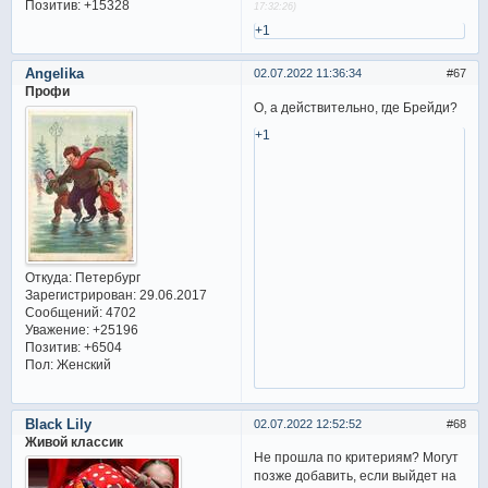
Позитив:
+15328
17:32:26)
+1
Angelika
02.07.2022 11:36:34
67
Профи
О, а действительно, где Брейди?
+1
Откуда:
Петербург
Зарегистрирован
: 29.06.2017
Сообщений:
4702
Уважение:
+25196
Позитив:
+6504
Пол:
Женский
Black Lily
02.07.2022 12:52:52
68
Живой классик
Не прошла по критериям? Могут
позже добавить, если выйдет на