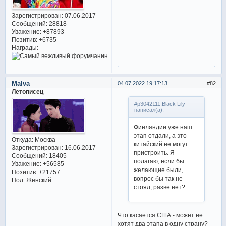
Зарегистрирован
: 07.06.2017
Сообщений:
28818
Уважение:
+87893
Позитив:
+6735
Награды:
Malva
04.07.2022 19:17:13
82
Летописец
#p3042111,Black Lily
написал(а):
Финляндии уже наш
этап отдали, а это
Откуда:
Москва
китайский не могут
Зарегистрирован
: 16.06.2017
пристроить. Я
Сообщений:
18405
полагаю, если бы
Уважение:
+56585
желающие были,
Позитив:
+21757
вопрос бы так не
Пол:
Женский
стоял, разве нет?
Что касается США - может не
хотят два этапа в одну страну?