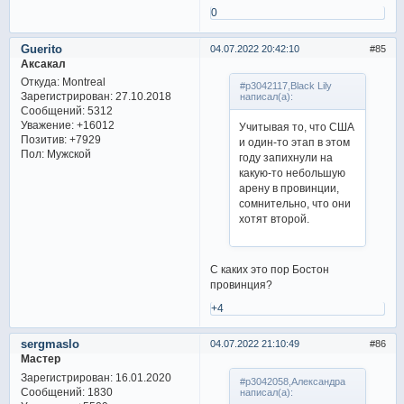
0
Guerito
04.07.2022 20:42:10
85
Аксакал
Откуда:
Montreal
#p3042117,Black Lily
Зарегистрирован
: 27.10.2018
написал(а):
Сообщений:
5312
Уважение:
+16012
Учитывая то, что США
Позитив:
+7929
и один-то этап в этом
Пол:
Мужской
году запихнули на
какую-то небольшую
арену в провинции,
сомнительно, что они
хотят второй.
С каких это пор Бостон
провинция?
+4
sergmaslo
04.07.2022 21:10:49
86
Мастер
Зарегистрирован
: 16.01.2020
#p3042058,Александра
Сообщений:
1830
написал(а):