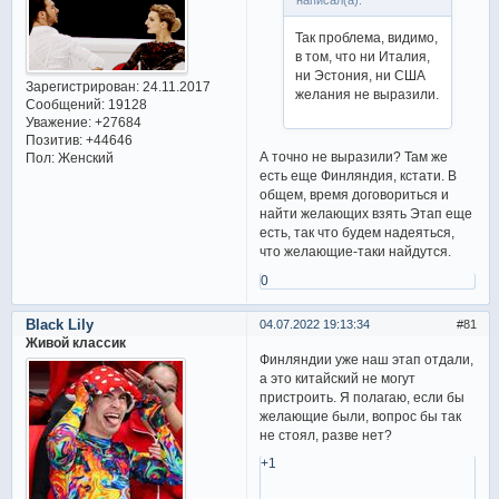
написал(а):
Так проблема, видимо,
в том, что ни Италия,
ни Эстония, ни США
Зарегистрирован
: 24.11.2017
желания не выразили.
Сообщений:
19128
Уважение:
+27684
Позитив:
+44646
А точно не выразили? Там же
Пол:
Женский
есть еще Финляндия, кстати. В
общем, время договориться и
найти желающих взять Этап еще
есть, так что будем надеяться,
что желающие-таки найдутся.
0
Black Lily
04.07.2022 19:13:34
81
Живой классик
Финляндии уже наш этап отдали,
а это китайский не могут
пристроить. Я полагаю, если бы
желающие были, вопрос бы так
не стоял, разве нет?
+1