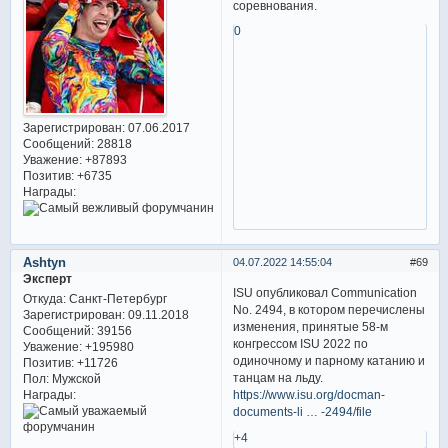
соревнования.
0
Зарегистрирован
: 07.06.2017
Сообщений:
28818
Уважение:
+87893
Позитив:
+6735
Награды:
Ashtyn
04.07.2022 14:55:04
69
Эксперт
ISU опубликовал Communication
Откуда:
Санкт-Петербург
No. 2494, в котором перечислены
Зарегистрирован
: 09.11.2018
изменения, принятые 58-м
Сообщений:
39156
конгрессом ISU 2022 по
Уважение:
+195980
одиночному и парному катанию и
Позитив:
+11726
танцам на льду.
Пол:
Мужской
https://www.isu.org/docman-
Награды:
documents-li … -2494/file
+4