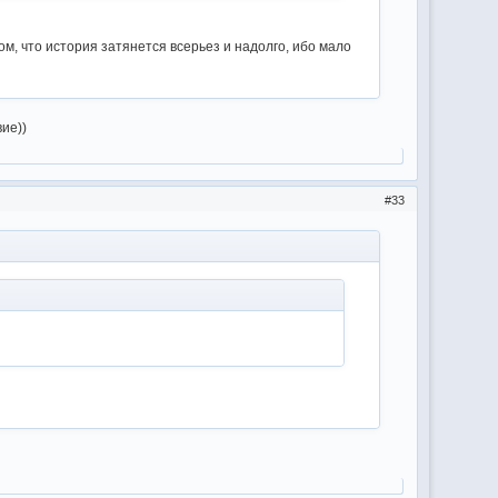
м, что история затянется всерьез и надолго, ибо мало
ие))
33