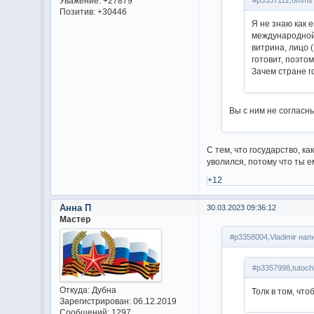
Уважение:
+27879
#p3357112,omms 
Позитив:
+30446
Я не знаю как 
международной 
витрина, лицо (
готовит, поэто
Зачем стране г
Вы с ним не согласн
С тем, что государство, к
уволился, потому что ты е
+12
Анна П
30.03.2023 09:36:12
Мастер
#p3358004,Vladimir нап
#p3357998,tutoch
Откуда:
Дубна
Толк в том, что
Зарегистрирован
: 06.12.2019
Сообщений:
1297