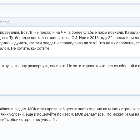
исал(а):
праведлив. Вот ЛЛ не поехали на ЧМ, а более слабые пары поехали. Камила 
дочка Тутберидзе поехала танцевать на ОИ. Или в 2018 году ЗГ поехали вмест
олжны думать, кто там поедет и справедливо ли это? Это не их проблема, ес
алом. Не хотите, как хотите.
ратную сторону развернуть, если что. Не хотите уважать коллег из сборной и
облажки людям. МОК и так против общественного мнения во многих странах все
сяких условий, ещё и поцелуйте при этом. МОК делает всё, что может. Я бы 
ви* с обеих сторон получила бы.