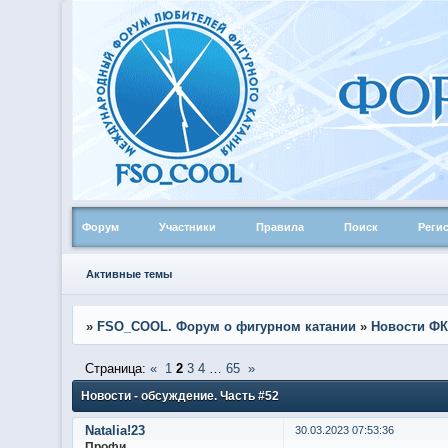
Форум
Участники
Правила
Поиск
Реги
Активные темы
»
FSO_COOL. Форум о фигурном катании
»
Новости ФК
Страница:
«
1
2
3
4
…
65
»
Новости - обсуждение. Часть #52
Natalia!23
30.03.2023 07:53:36
Профи