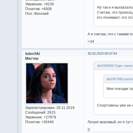
Уважение:
+9156
Ну так и я высказал
Позитив:
+4009
Считаю, что происхо
Пол:
Женский
кто понимает, что э
А я считаю, что с такими
+34
tutochki
30.03.2023 09:37:54
Мастер
#p3358009,Тодес напис
#p3357996,tutoch
Мне поездки тр
Спортсмены уже не 
Зарегистрирован
: 26.11.2019
Сообщений:
2815
Уважение:
+27879
Позитив:
+30446
Лозунг красивый, но я тут
0