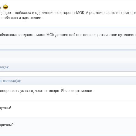
ся
дящее – поблажка и одолжение со стороны МОК. А реакция на это говорит о то
то поблажка и одолжение.
 поблажками и одолжениями МОК должен пойти в пешее эротическое путешеств
ал(а):
ki написал(а):
енеров от лукавого, честно говоря. Я за спортсменов.
нужны!
 причем?