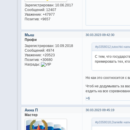
Зарегистрирован
: 10.06.2017
Сообщений:
12407
Уважение:
+47977
Позитив:
+9657
Мыш
30.03.2023 09:42:30
Профи
Зарегистрирован
: 10.09.2018
#p3358012,tutochki нап
Сообщений:
4974
Уважение:
+20523
С тем, что государст
Позитив:
+30680
премировать тех, кт
Награды:
Но как это соотносится с 
Чтоб не додумывать за вас
ездить на все соревнован
+6
Анна П
30.03.2023 09:45:19
Мастер
#p3358018,Danielle нап