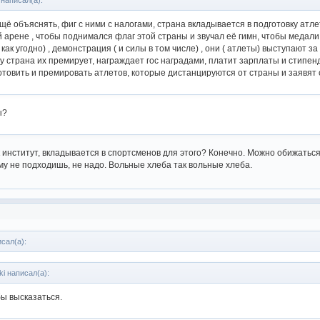
написал(а):
ещё объяснять, фиг с ними с налогами, страна вкладывается в подготовку атл
арене , чтобы поднимался флаг этой страны и звучал её гимн, чтобы медали 
 как угодно) , демонстрация ( и силы в том числе) , они ( атлеты) выступают з
му страна их премирует, награждает гос наградами, платит зарплаты и стипенд
отовить и премировать атлетов, которые дистанцируются от страны и заявят 
ы?
ак институт, вкладывается в спортсменов для этого? Конечно. Можно обижаться
му не подходишь, не надо. Вольные хлеба так вольные хлеба.
исал(а):
ki написал(а):
бы высказаться.