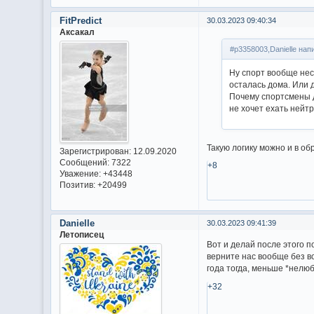
FitPredict
30.03.2023 09:40:34
Аксакал
#p3358003,Danielle нап
Ну спорт вообще нес
осталась дома. Или 
Почему спортсмены д
не хочет ехать нейтр
Такую логику можно и в об
Зарегистрирован
: 12.09.2020
Сообщений:
7322
+8
Уважение:
+43448
Позитив:
+20499
Danielle
30.03.2023 09:41:39
Летописец
Вот и делай после этого п
верните нас вообще без в
года тогда, меньше *нелюб
+32