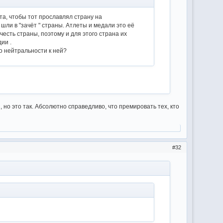
ета, чтобы тот прославлял страну на
шли в "зачёт " страны. Атлеты и медали это её
а честь страны, поэтому и для этого страна их
ии .
о нейтральности к ней?
, но это так. Абсолютно справедливо, что премировать тех, кто
32