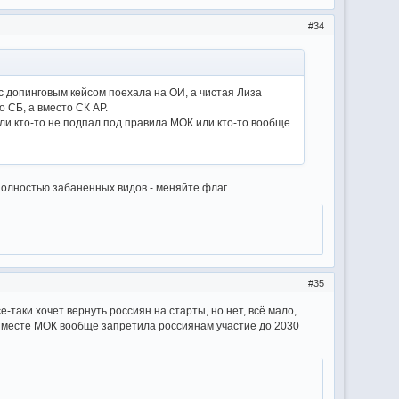
34
с допинговым кейсом поехала на ОИ, а чистая Лиза
о СБ, а вместо СК АР.
ли кто-то не подпал под правила МОК или кто-то вообще
 полностью забаненных видов - меняйте флаг.
35
-таки хочет вернуть россиян на старты, но нет, всё мало,
на месте МОК вообще запретила россиянам участие до 2030