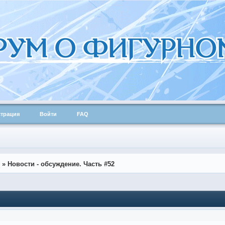
страция
Войти
FAQ
»
Новости - обсуждение. Часть #52