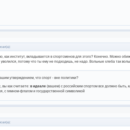
исал(а):
во, как институт, вкладывается в спортсменов для этого? Конечно. Можно обиж
о уволился, потому что ты ему не подходишь, не надо. Вольные хлеба так вол
вашим утверждением, что спорт - вне политики?
, вы как считаете:
в идеале
(вашем) с российским спортом все должно быть, 
ия, с гимном-флагом и государственной символикой
исал(а):