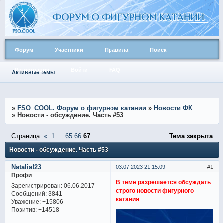
Форум
Участники
Правила
Поиск
Регистрация
Войти
FAQ
Активные темы
»
FSO_COOL. Форум о фигурном катании
»
Новости ФК
»
Новости - обсуждение. Часть #53
Страница:
«
1
…
65
66
67
Тема закрыта
Новости - обсуждение. Часть #53
Natalia!23
03.07.2023 21:15:09
1
Профи
В теме разрешается обсуждать
Зарегистрирован
: 06.06.2017
строго новости фигурного
Сообщений:
3841
катания
Уважение:
+15806
Позитив:
+14518