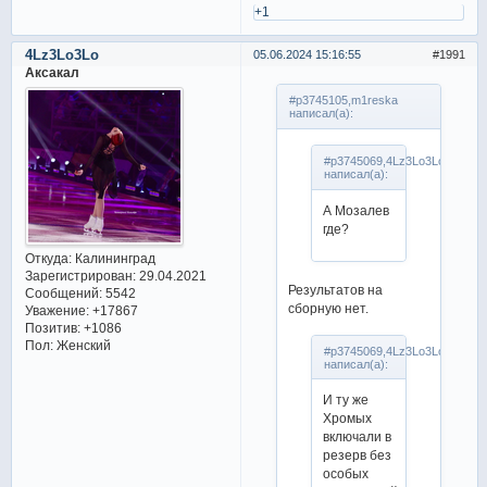
+1
4Lz3Lo3Lo
05.06.2024 15:16:55
1991
Аксакал
#p3745105,m1reska
написал(а):
#p3745069,4Lz3Lo3Lo
написал(а):
А Мозалев
где?
Откуда:
Калининград
Зарегистрирован
: 29.04.2021
Результатов на
Сообщений:
5542
сборную нет.
Уважение:
+17867
Позитив:
+1086
Пол:
Женский
#p3745069,4Lz3Lo3Lo
написал(а):
И ту же
Хромых
включали в
резерв без
особых