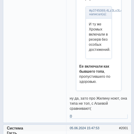
#p3745069,4Lz3Lo3Lo
написал(а):
И ту же
Хромых
включали в
резерв без
особых
достижений.
Ее включали как
бывшего топа
,
пропустившего по
здоровью.
ну да, зато про Жилину ноют, она
типа не топ, с Агаевой
сравнивают(
0
Система
05.06.2024 15:47:53
2001
Гость