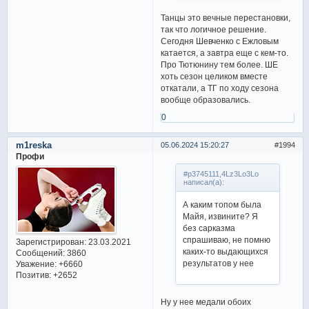
Танцы это вечные перестановки,
так что логичное решение.
Сегодня Шевченко с Ежловым
катается, а завтра еще с кем-то.
Про Тютюнину тем более. ШЕ
хоть сезон целиком вместе
откатали, а ТГ по ходу сезона
вообще образовались.
0
m1reska
05.06.2024 15:20:27
1994
Профи
#p3745111,4Lz3Lo3Lo
написал(а):
А каким топом была
Майя, извините? Я
без сарказма
спрашиваю, не помню
Зарегистрирован
: 23.03.2021
каких-то выдающихся
Сообщений:
3860
результатов у нее
Уважение:
+6660
Позитив:
+2652
Ну у нее медали обоих