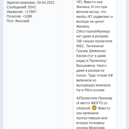
ЧР). Вместо нее
Зарегистрирован
: 29.04.2021
Жилина. И это при
Сообщений:
5542
вечном нытье, что
Уважение:
+17867
Позитив:
+1086
якобы АП задвигают и
Пол:
Женский
вообще не ценят
Жилину.
2)Косторная/Куница
нет даже в резерве.
3)В танцах прокатили
ЖБС, Тютюнина/
Грачев, Шевченко/
Ежлов (тут я даже
рада) и Прокопец/
Васьковича. Никто
даже в резерв не
попал. Туда только КФ
включили из
выходящих юниоров.
Ну и РМ в основе.
4)Прокатили Приневу
(4 место ФЮГП) со
сборной.
Вместо
нее включили
пропустившую всю
вторую половину
сезона Морозову.