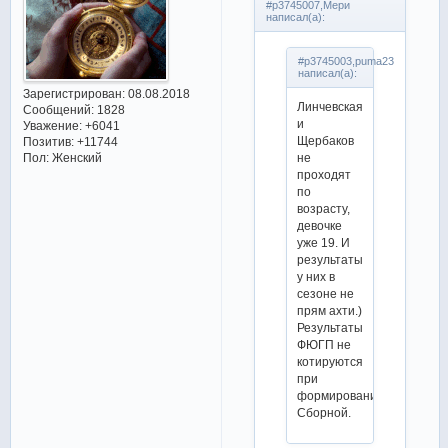
#p3745007,Мери
написал(а):
#p3745003,puma23
написал(а):
Зарегистрирован
: 08.08.2018
Линчевская
Сообщений:
1828
и
Уважение:
+6041
Щербаков
Позитив:
+11744
не
Пол:
Женский
проходят
по
возрасту,
девочке
уже 19. И
результаты
у них в
сезоне не
прям ахти.)
Результаты
ФЮГП не
котируются
при
формировании
Сборной.