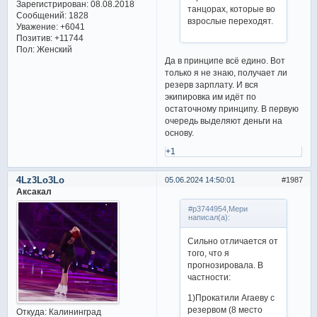
Зарегистрирован
: 08.08.2018
танцорах, которые во
Сообщений:
1828
взрослые переходят.
Уважение:
+6041
Позитив:
+11744
Пол:
Женский
Да в принципе всё едино. Вот
только я не знаю, получает ли
резерв зарплату. И вся
экипировка им идёт по
остаточному принципу. В первую
очередь выделяют деньги на
основу.
+1
4Lz3Lo3Lo
05.06.2024 14:50:01
1987
Аксакал
#p3744954,Мери
написал(а):
Сильно отличается от
того, что я
прогнозировала. В
частности:
1)Прокатили Агаеву с
резервом (8 место
Откуда:
Калининград