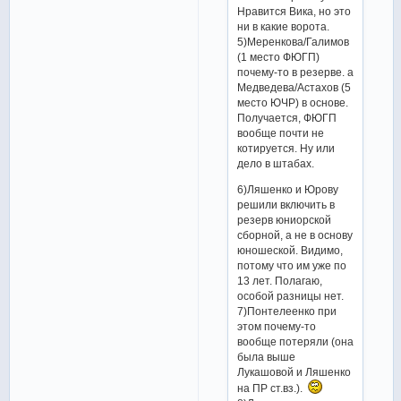
Нравится Вика, но это
ни в какие ворота.
5)Меренкова/Галимов
(1 место ФЮГП)
почему-то в резерве. а
Медведева/Астахов (5
место ЮЧР) в основе.
Получается, ФЮГП
вообще почти не
котируется. Ну или
дело в штабах.
6)Ляшенко и Юрову
решили включить в
резерв юниорской
сборной, а не в основу
юношеской. Видимо,
потому что им уже по
13 лет. Полагаю,
особой разницы нет.
7)Понтелеенко при
этом почему-то
вообще потеряли (она
была выше
Лукашовой и Ляшенко
на ПР ст.вз.).