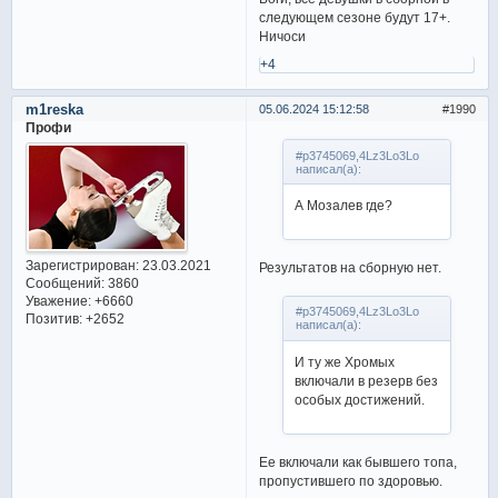
следующем сезоне будут 17+.
Ничоси
+4
m1reska
05.06.2024 15:12:58
1990
Профи
#p3745069,4Lz3Lo3Lo
написал(а):
А Мозалев где?
Зарегистрирован
: 23.03.2021
Результатов на сборную нет.
Сообщений:
3860
Уважение:
+6660
#p3745069,4Lz3Lo3Lo
Позитив:
+2652
написал(а):
И ту же Хромых
включали в резерв без
особых достижений.
Ее включали как бывшего топа,
пропустившего по здоровью.