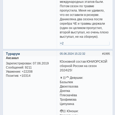
международных этапов были.
Потом сезон по травме
пропустила. Меня не удивило,
что ее оставили в резерве.
Даниеляна два сезона после
серебра ЧЕ и травмы держали
(один он целиком пропустил,
второй выступал, но очень плохо
выступал, не на сборную).
+2
Турарум
05.06.2024 15:22:32
1995
Аксакал
❗️Основной состав ЮНИОРСКОЙ
Зарегистрирован
: 07.06.2019
сборной России на сезон
Сообщений:
9211
2024\25!
Уважение:
+22208
Позитив:
+10314
👩🏻‍🦰 Девушки:
Базылюк
Двоеглазова
Дзепка
Плескачёва
Трофимова
Ципухина
🧒🏻 Юноши: