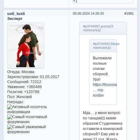
+1
uxti_tuxti
05.06.2024 14:26:33
1981
Эксперт
#p3744997,puma23
написал(а):
#p3744942,Мери
написал(а):
Выложили
полные
списки
Откуда:
Москва
сборной.
Зарегистрирован
: 01.05.2017
Ура!
Сообщений:
72312
https://fsrussia.ru/sbornay
Уважение:
+360486
… noj-
Позитив:
+120788
sostav
Пол:
Женский
Награды:
Мда… у меня вопрос
по танцам))) каким
образом Студеникина
оставили в юниорской
сборной? Ему уже в
июне 21 год. Ждать