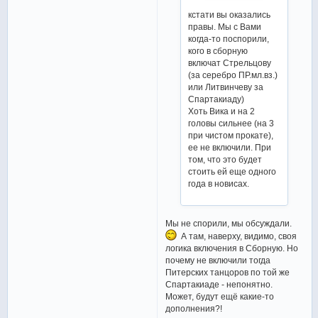
кстати вы оказались
правы. Мы с Вами
когда-то поспорили,
кого в сборную
включат Стрельцову
(за серебро ПР.мл.вз.)
или Литвинчеву за
Спартакиаду)
Хоть Вика и на 2
головы сильнее (на 3
при чистом прокате),
ее не включили. При
том, что это будет
стоить ей еще одного
года в новисах.
Мы не спорили, мы обсуждали.
А там, наверху, видимо, своя
логика включения в Сборную. Но
почему не включили тогда
Питерских танцоров по той же
Спартакиаде - непонятно.
Может, будут ещё какие-то
дополнения?!