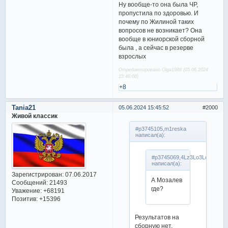
Ну вообще-то она была ЧР,
пропустила по здоровью. И
почему по Жилиной таких
вопросов не возникает? Она
вообще в юниорской сборной
была , а сейчас в резерве
взрослых
Отредактировано Olga1988 (05.06.2024
15:46:08)
+8
Tania21
05.06.2024 15:45:52
2000
Живой классик
#p3745105,m1reska
написал(а):
#p3745069,4Lz3Lo3Lo
написал(а):
Зарегистрирован
: 07.06.2017
А Мозалев
Сообщений:
21493
где?
Уважение:
+68191
Позитив:
+15396
Результатов на
сборную нет.