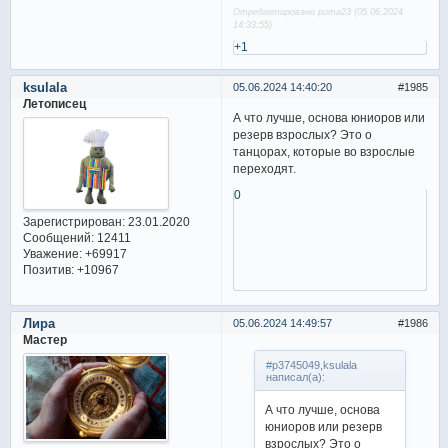
Отредактировано puma23 (05.06.2024
14:33:55)
+1
ksulala
05.06.2024 14:40:20
1985
Летописец
А что лучше, основа юниоров или
резерв взрослых? Это о
танцорах, которые во взрослые
переходят.
0
Зарегистрирован
: 23.01.2020
Сообщений:
12411
Уважение:
+69917
Позитив:
+10967
Лира
05.06.2024 14:49:57
1986
Мастер
#p3745049,ksulala
написал(а):
А что лучше, основа
юниоров или резерв
взрослых? Это о