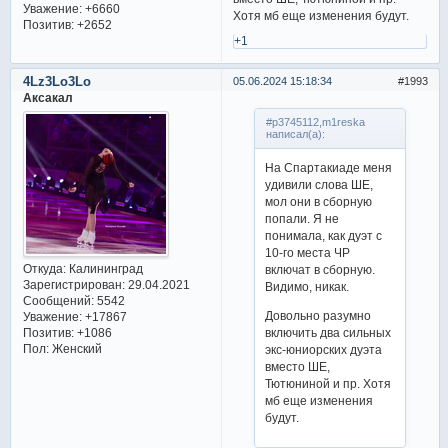
Уважение:
+6660
Хотя мб еще изменения будут.
Позитив:
+2652
+1
4Lz3Lo3Lo
05.06.2024 15:18:34
1993
Аксакал
#p3745112,m1reska
написал(а):
На Спартакиаде меня
удивили слова ШЕ,
мол они в сборную
попали. Я не
понимала, как дуэт с
10-го места ЧР
Откуда:
Калининград
включат в сборную.
Зарегистрирован
: 29.04.2021
Видимо, никак.
Сообщений:
5542
Довольно разумно
Уважение:
+17867
Позитив:
+1086
включить два сильных
Пол:
Женский
экс-юниорских дуэта
вместо ШЕ,
Тютюниной и пр. Хотя
мб еще изменения
будут.