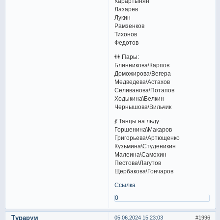
Карартынян
Лазарев
Лукин
Рамзенков
Тихонов
Федотов
👫 Пары:
Блинникова\Карпов
Доможирова\Вегера
Медведева\Астахов
Селиванова\Потапов
Ходыкина\Белкин
Чернышова\Вильчик
💃 Танцы на льду:
Горшенина\Макаров
Григорьева\Артющенко
Кузьмина\Студеникин
Малеина\Самохин
Пестова\Лагутов
Щербакова\Гончаров
Ссылка
0
Турарум
05.06.2024 15:23:03
1996