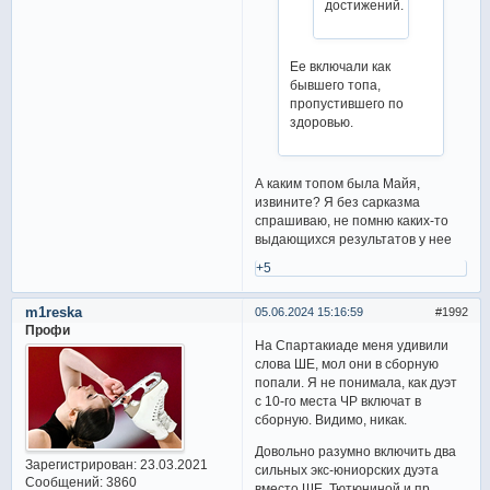
достижений.
Ее включали как
бывшего топа,
пропустившего по
здоровью.
А каким топом была Майя,
извините? Я без сарказма
спрашиваю, не помню каких-то
выдающихся результатов у нее
+5
m1reska
05.06.2024 15:16:59
1992
Профи
На Спартакиаде меня удивили
слова ШЕ, мол они в сборную
попали. Я не понимала, как дуэт
с 10-го места ЧР включат в
сборную. Видимо, никак.
Довольно разумно включить два
Зарегистрирован
: 23.03.2021
сильных экс-юниорских дуэта
Сообщений:
3860
вместо ШЕ, Тютюниной и пр.