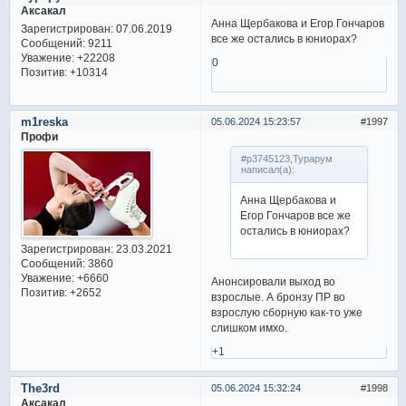
Аксакал
Анна Щербакова и Егор Гончаров
Зарегистрирован
: 07.06.2019
все же остались в юниорах?
Сообщений:
9211
Уважение:
+22208
0
Позитив:
+10314
m1reska
05.06.2024 15:23:57
1997
Профи
#p3745123,Турарум
написал(а):
Анна Щербакова и
Егор Гончаров все же
остались в юниорах?
Зарегистрирован
: 23.03.2021
Сообщений:
3860
Уважение:
+6660
Анонсировали выход во
Позитив:
+2652
взрослые. А бронзу ПР во
взрослую сборную как-то уже
слишком имхо.
+1
The3rd
05.06.2024 15:32:24
1998
Аксакал