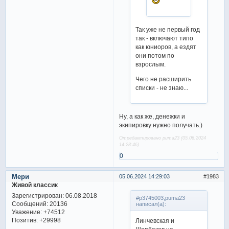
Так уже не первый год
так - включают типо
как юниоров, а ездят
они потом по
взрослым.
Чего не расширить
списки - не знаю...
Ну, а как же, денежки и
экипировку нужно получать.)
Отредактировано puma23 (05.06.2024
14:28:46)
0
Мери
05.06.2024 14:29:03
1983
Живой классик
Зарегистрирован
: 06.08.2018
#p3745003,puma23
Сообщений:
20136
написал(а):
Уважение:
+74512
Позитив:
+29998
Линчевская и