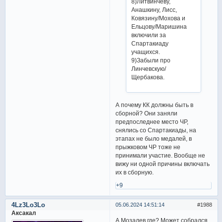
8)Литвинчеву,
Анашкину, Лисс,
Ковязину/Мохова и
Ельцову/Маришина
включили за
Спартакиаду
учащихся.
9)Забыли про
Линчевскую/
Щербакова.
А почему КК должны быть в
сборной? Они заняли
предпоследнее место ЧР,
снялись со Спартакиады, на
этапах не было медалей, в
прыжковом ЧР тоже не
принимали участие. Вообще не
вижу ни одной причины включать
их в сборную.
+9
4Lz3Lo3Lo
05.06.2024 14:51:14
1988
Аксакал
А Мозалев где? Может собрался