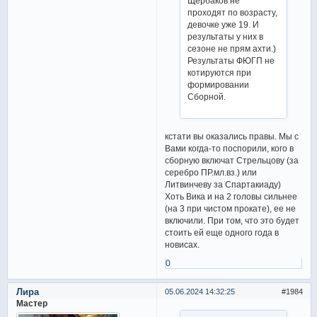
Щербаков не
проходят по возрасту,
девочке уже 19. И
результаты у них в
сезоне не прям ахти.)
Результаты ФЮГП не
котируются при
формировании
Сборной.
кстати вы оказались правы. Мы с
Вами когда-то поспорили, кого в
сборную включат Стрельцову (за
серебро ПР.мл.вз.) или
Литвинчеву за Спартакиаду)
Хоть Вика и на 2 головы сильнее
(на 3 при чистом прокате), ее не
включили. При том, что это будет
стоить ей еще одного года в
новисах.
0
Лира
05.06.2024 14:32:25
1984
Мастер