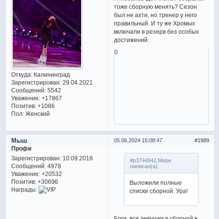
тоже сборную менять? Сезон
был не ахти, но тренер у него
правильный. И ту же Хромых
включали в резерв без особых
достижений.
0
Откуда:
Калининград
Зарегистрирован
: 29.04.2021
Сообщений:
5542
Уважение:
+17867
Позитив:
+1086
Пол:
Женский
Мыш
05.06.2024 15:08:47
1989
Профи
Зарегистрирован
: 10.09.2018
#p3744942,Мери
Сообщений:
4978
написал(а):
Уважение:
+20532
Позитив:
+30696
Выложили полные
Награды:
списки сборной. Ура!
Боги, все девушки в сборной в