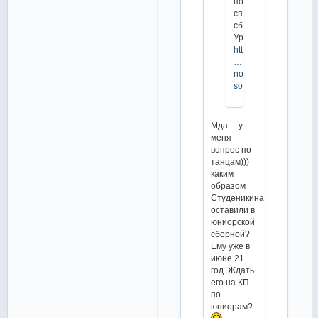
полные
списки
сборной.
Ура!
https://fsrussia.ru/s
…
noj-
sostav
Мда… у
меня
вопрос по
танцам)))
каким
образом
Студеникина
оставили в
юниорской
сборной?
Ему уже в
июне 21
год. Ждать
его на КП
по
юниорам?