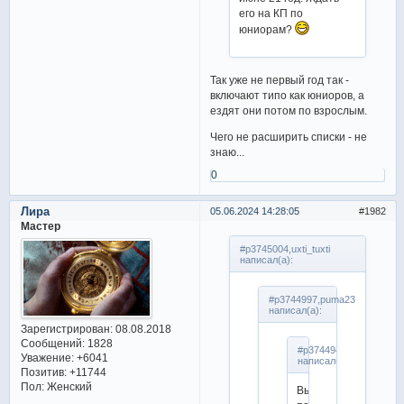
его на КП по
юниорам?
Так уже не первый год так -
включают типо как юниоров, а
ездят они потом по взрослым.
Чего не расширить списки - не
знаю...
0
Лира
05.06.2024 14:28:05
1982
Мастер
#p3745004,uxti_tuxti
написал(а):
#p3744997,puma23
написал(а):
Зарегистрирован
: 08.08.2018
Сообщений:
1828
#p3744942,Мери
Уважение:
+6041
написал(а):
Позитив:
+11744
Пол:
Женский
Выложили