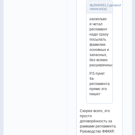
#p3940581,Сделано!
написал(а):
насколько
я читал
регламент
надо сразу
посылать
фамилии
основных и
запасных,
без всяких
расширенных
P.S пункт
4a
регламента
прямо это
пишет
Скорее всего, это
просто
договорённость за
рамками регламента.
Руководство ФФККР,