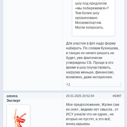
шоу под предлогом
«мы побережемся»?
Тем более шоу
организовано
Москомспортом.
Могли попросить.
Для участия в фгп надо форму
набирать. По словам Кузнецова,
в танцах он ничего решать не
будет, уже фактически
утверждены СБ. Проще в это
время в шоу поучаствовать,
нагрузка меньше, финансово,
возможно, даже интереснее.
+1
omms
20.01.2025 20:52:04
1997
Эксперт
Мое предположение, Жулин сам
их снял , видимо нет смысла , от
ИСУ узнали что ни одних , ни
вторых не пустят, а это всё,
конец карьеры