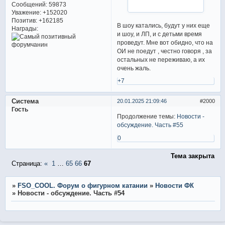
Сообщений:
59873
Уважение:
+152020
Позитив:
+162185
В шоу катались, будут у них еще
Награды:
и шоу, и ЛП, и с детьми время
проведут. Мне вот обидно, что на
ОИ не поедут , честно говоря , за
остальных не переживаю, а их
очень жаль.
+7
Система
20.01.2025 21:09:46
2000
Гость
Продолжение темы:
Новости -
обсуждение. Часть #55
0
Тема закрыта
Страница:
«
1
…
65
66
67
»
FSO_COOL. Форум о фигурном катании
»
Новости ФК
»
Новости - обсуждение. Часть #54