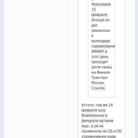
Ярославле
15
февраля.
Исходя из
дат,
указанных
в
календаре
соревнований
ФФККР, в
этот день
проходит
ритм-танец
на Финале
Гран-при
России.
Ссылка
Кстати, там же 14
февраля шоу
Влюбленные в
фигурное катание
еще, а уж не
променяли ли СБ и ХБ
соревнование ради