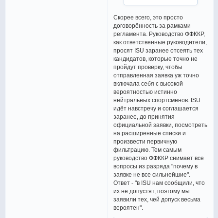
Скорее всего, это просто
договорённость за рамками
регламента. Руководство ФФККР,
как ответственные руководители,
просят ISU заранее отсеять тех
кандидатов, которые точно не
пройдут проверку, чтобы
отправленная заявка уж точно
включала себя с высокой
вероятностью истинно
нейтральных спортсменов. ISU
идёт навстречу и соглашается
заранее, до принятия
официальной заявки, посмотреть
на расширенные списки и
произвести первичную
фильтрацию. Тем самым
руководство ФФККР снимает все
вопросы из разряда "почему в
заявке не все сильнейшие".
Ответ - "в ISU нам сообщили, что
их не допустят, поэтому мы
заявили тех, чей допуск весьма
вероятен".