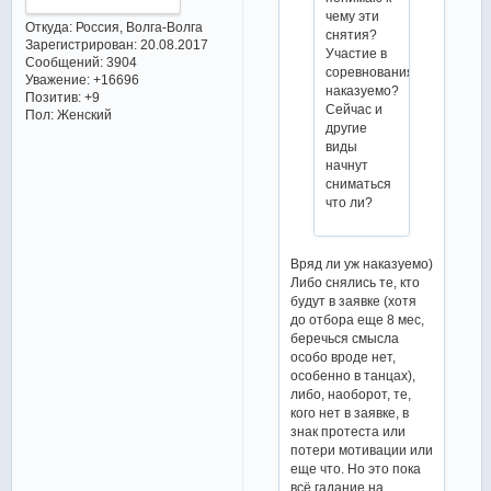
чему эти
Откуда:
Россия, Волга-Волга
снятия?
Зарегистрирован
: 20.08.2017
Участие в
Сообщений:
3904
соревнованиях
Уважение:
+16696
наказуемо?
Позитив:
+9
Сейчас и
Пол:
Женский
другие
виды
начнут
сниматься
что ли?
Вряд ли уж наказуемо)
Либо снялись те, кто
будут в заявке (хотя
до отбора еще 8 мес,
беречься смысла
особо вроде нет,
особенно в танцах),
либо, наоборот, те,
кого нет в заявке, в
знак протеста или
потери мотивации или
еще что. Но это пока
всё гадание на