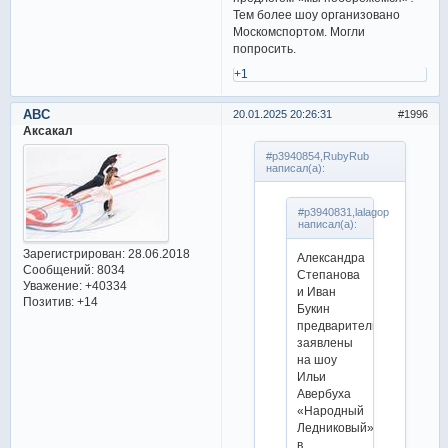
Тем более шоу организовано
Москомспортом. Могли
попросить.
+1
ABC
20.01.2025 20:26:31
1996
Аксакал
#p3940854,RubyRub
написал(а):
#p3940831,lalagop
написал(а):
Зарегистрирован
: 28.06.2018
Александра
Сообщений:
8034
Степанова
Уважение:
+40334
и Иван
Позитив:
+14
Букин
предварительно
заявлены
на шоу
Ильи
Авербуха
«Народный
Ледниковый»
в