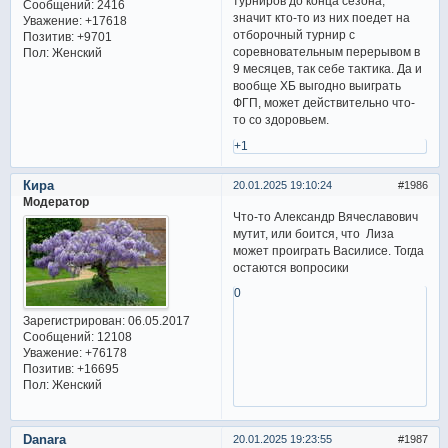
турниров до конца сезона,
Сообщений:
2416
значит кто-то из них поедет на
Уважение:
+17618
отборочный турнир с
Позитив:
+9701
соревновательным перерывом в
Пол:
Женский
9 месяцев, так себе тактика. Да и
вообще ХБ выгодно выиграть
ФГП, может действительно что-
то со здоровьем.
+1
Кира
20.01.2025 19:10:24
1986
Модератор
Что-то Александр Вячеславович
мутит, или боится, что Лиза
может проиграть Василисе. Тогда
остаются вопросики
0
Зарегистрирован
: 06.05.2017
Сообщений:
12108
Уважение:
+76178
Позитив:
+16695
Пол:
Женский
Danara
20.01.2025 19:23:55
1987