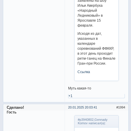
заявлены на шоу
Ильи Авербуха
«Народный
Ледниковый» в
Ярославле 15
февраля.
Исходя из дат,
указанных в
календаре
соревнований ФФККР,
в этот день проходит
ритм-танец на Финале
Гран-при России.
Ссылка
Муть какая-то
+1
Сделано!
20.01.2025 20:03:41
1994
Гость
#p3940802,Gennady
Komov написал(а):