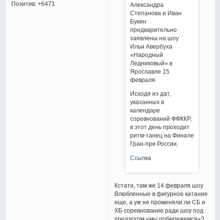
Позитив:
+6471
Александра
Степанова и Иван
Букин
предварительно
заявлены на шоу
Ильи Авербуха
«Народный
Ледниковый» в
Ярославле 15
февраля.
Исходя из дат,
указанных в
календаре
соревнований ФФККР,
в этот день проходит
ритм-танец на Финале
Гран-при России.
Ссылка
Кстати, там же 14 февраля шоу
Влюбленные в фигурное катание
еще, а уж не променяли ли СБ и
ХБ соревнование ради шоу под
предлогом «мы побережемся»?