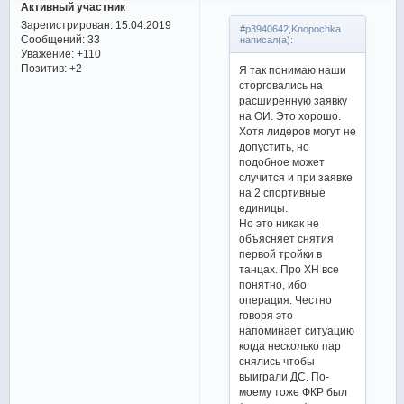
Активный участник
Зарегистрирован
: 15.04.2019
#p3940642,Knopochka
Сообщений:
33
написал(а):
Уважение:
+110
Позитив:
+2
Я так понимаю наши
сторговались на
расширенную заявку
на ОИ. Это хорошо.
Хотя лидеров могут не
допустить, но
подобное может
случится и при заявке
на 2 спортивные
единицы.
Но это никак не
объясняет снятия
первой тройки в
танцах. Про ХН все
понятно, ибо
операция. Честно
говоря это
напоминает ситуацию
когда несколько пар
снялись чтобы
выиграли ДС. По-
моему тоже ФКР был