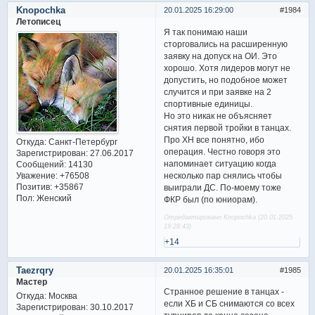
Knopochka
20.01.2025 16:29:00
1984
Летописец
Я так понимаю наши
сторговались на расширенную
заявку на допуск на ОИ. Это
хорошо. Хотя лидеров могут не
допустить, но подобное может
случится и при заявке на 2
спортивные единицы.
Но это никак не объясняет
снятия первой тройки в танцах.
Про ХН все понятно, ибо
Откуда:
Санкт-Петербург
операция. Честно говоря это
Зарегистрирован
: 27.06.2017
напоминает ситуацию когда
Сообщений:
14130
несколько пар снялись чтобы
Уважение:
+76508
Позитив:
+35867
выиграли ДС. По-моему тоже
Пол:
Женский
ФКР был (по юниорам).
Отредактировано Knopochka (20.01.2025
19:28:43)
+14
Taezrqry
20.01.2025 16:35:01
1985
Мастер
Странное решение в танцах -
Откуда:
Москва
если ХБ и СБ снимаются со всех
Зарегистрирован
: 30.10.2017