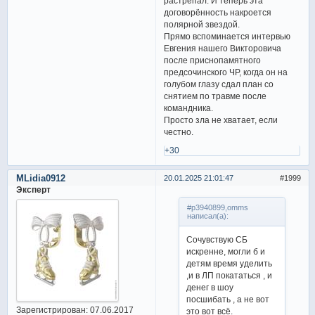
растрепал. И теперь эта
договорённость накроется
полярной звездой.
Прямо вспоминается интервью
Евгения нашего Викторовича
после приснопамятного
предсочинского ЧР, когда он на
голубом глазу сдал план со
снятием по травме после
командника.
Просто зла не хватает, если
честно.
+30
MLidia0912
20.01.2025 21:01:47
1999
Эксперт
#p3940899,omms
написал(а):
Сочувствую СБ
искренне, могли б и
детям время уделить
,и в ЛП покататься , и
денег в шоу
посшибать , а не вот
Зарегистрирован
: 07.06.2017
это вот всё.