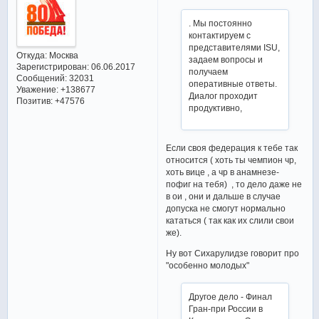
. Мы постоянно
контактируем с
представителями ISU,
Откуда:
Москва
задаем вопросы и
Зарегистрирован
: 06.06.2017
получаем
Сообщений:
32031
оперативные ответы.
Уважение:
+138677
Диалог проходит
Позитив:
+47576
продуктивно,
Если своя федерация к тебе так
относится ( хоть ты чемпион чр,
хоть вице , а чр в анамнезе-
пофиг на тебя) , то дело даже не
в ои , они и дальше в случае
допуска не смогут нормально
кататься ( так как их слили свои
же).
Ну вот Сихарулидзе говорит про
"особенно молодых"
Другое дело - Финал
Гран-при России в