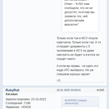
Ответ - "в ISU нам
сообщили, что их не
допустят, поэтому мы
заявили тех, чей
допуск весьма
вероятен".
Только если так и ИСУ пошли
навстречу. Только если так. А то
отправят документы с 5
человеками и ИСУ их даже
смотреть не будет и в итоге не
поедет никто.
А если вы правы - за одно это
надо АТС выбирать. Но уж
слишком хорошо звучит
+5
RubyRub
20.01.2025 20:06:01
1995
Аксакал
Зарегистрирован
: 23.10.2022
#p3940831,lalagop
Сообщений:
7198
написал(а):
Уважение:
+45426