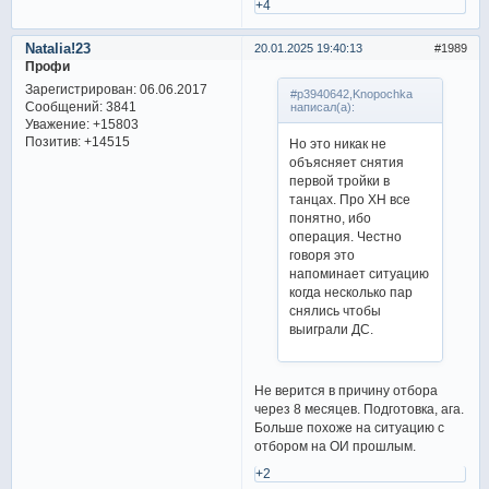
+4
Natalia!23
20.01.2025 19:40:13
1989
Профи
Зарегистрирован
: 06.06.2017
#p3940642,Knopochka
Сообщений:
3841
написал(а):
Уважение:
+15803
Позитив:
+14515
Но это никак не
объясняет снятия
первой тройки в
танцах. Про ХН все
понятно, ибо
операция. Честно
говоря это
напоминает ситуацию
когда несколько пар
снялись чтобы
выиграли ДС.
Не верится в причину отбора
через 8 месяцев. Подготовка, ага.
Больше похоже на ситуацию с
отбором на ОИ прошлым.
+2