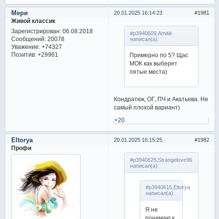
Мери
20.01.2025 16:14:23
1981
Живой классик
Зарегистрирован
: 06.08.2018
#p3940609,Amitié
Сообщений:
20078
написал(а):
Уважение:
+74327
Позитив:
+29961
Примерно по 5? Щас
МОК как выберет
пятые места)
Кондратюк, ОГ, ПЧ и Акатьева. Не
самый плохой вариант)
+20
Eltorya
20.01.2025 16:15:25
1982
Профи
#p3940625,Strangelove96
написал(а):
#p3940615,Eltorya
написал(а):
Я не
понимаю к