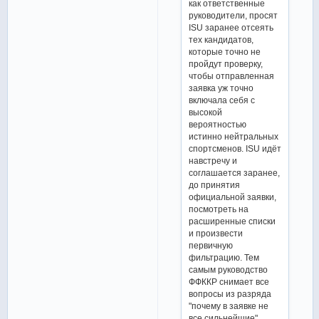
как ответственные
руководители, просят
ISU заранее отсеять
тех кандидатов,
которые точно не
пройдут проверку,
чтобы отправленная
заявка уж точно
включала себя с
высокой
вероятностью
истинно нейтральных
спортсменов. ISU идёт
навстречу и
соглашается заранее,
до принятия
официальной заявки,
посмотреть на
расширенные списки
и произвести
первичную
фильтрацию. Тем
самым руководство
ФФККР снимает все
вопросы из разряда
"почему в заявке не
все сильнейшие".