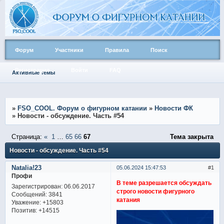
Форум
Участники
Правила
Поиск
Регистрация
Войти
FAQ
Активные темы
»
FSO_COOL. Форум о фигурном катании
»
Новости ФК
»
Новости - обсуждение. Часть #54
Страница:
«
1
…
65
66
67
Тема закрыта
Новости - обсуждение. Часть #54
Natalia!23
05.06.2024 15:47:53
1
Профи
В теме разрешается обсуждать
Зарегистрирован
: 06.06.2017
строго новости фигурного
Сообщений:
3841
катания
Уважение:
+15803
Позитив:
+14515