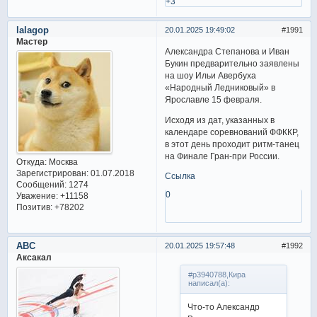
+3
lalagop
20.01.2025 19:49:02
1991
Мастер
Александра Степанова и Иван
Букин предварительно заявлены
на шоу Ильи Авербуха
«Народный Ледниковый» в
Ярославле 15 февраля.
Исходя из дат, указанных в
календаре соревнований ФФККР,
в этот день проходит ритм-танец
на Финале Гран-при России.
Откуда:
Москва
Зарегистрирован
: 01.07.2018
Ссылка
Сообщений:
1274
0
Уважение:
+11158
Позитив:
+78202
ABC
20.01.2025 19:57:48
1992
Аксакал
#p3940788,Кира
написал(а):
Что-то Александр