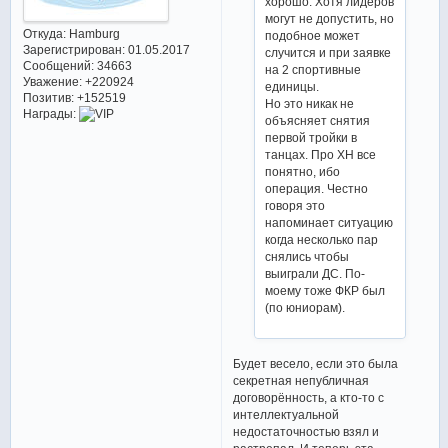
хорошо. Хотя лидеров
могут не допустить, но
Откуда:
Hamburg
подобное может
Зарегистрирован
: 01.05.2017
случится и при заявке
Сообщений:
34663
на 2 спортивные
Уважение:
+220924
единицы.
Позитив:
+152519
Но это никак не
Награды:
объясняет снятия
первой тройки в
танцах. Про ХН все
понятно, ибо
операция. Честно
говоря это
напоминает ситуацию
когда несколько пар
снялись чтобы
выиграли ДС. По-
моему тоже ФКР был
(по юниорам).
Будет весело, если это была
секретная непубличная
договорённость, а кто-то с
интеллектуальной
недостаточностью взял и