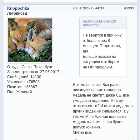
Knopochka
20.01.2025 19:44:39
1990
Летописец
#p3940824,Natalia!23
написал(а):
Не верится в причину
отбора через 8
месяцев. Подготовка,
ага.
Больше похоже на
ситуацию с отбором
Откуда:
Санкт-Петербург
на ОИ прошлым.
Зарегистрирован
: 27.06.2017
Сообщений:
14130
Уважение:
+76508
Я тоже не верю. Все равно
Позитив:
+35867
никому из наших танцоров
Пол:
Женский
медаль не светит. Даже СБ. все
уже давно поделено. К чему
готовиться то? И потом лидеры в
других видах не снимаются, а у
тех же МГ и Аделии шансы на
медаль высокие, если будет
допуск конечно.
Мутно все.