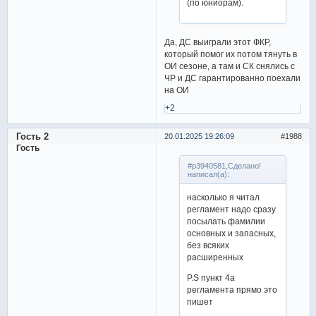
(по юниорам).
Да, ДС выиграли этот ФКР,
который помог их потом тянуть в
ОИ сезоне, а там и СК снялись с
ЧР и ДС гарантированно поехали
на ОИ
+2
Гость 2
20.01.2025 19:26:09
1988
Гость
#p3940581,Сделано!
написал(а):
насколько я читал
регламент надо сразу
посылать фамилии
основных и запасных,
без всяких
расширенных
P.S пункт 4a
регламента прямо это
пишет