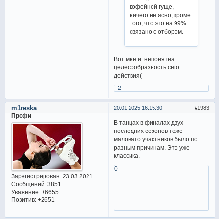
кофейной гуще,
ничего не ясно, кроме
того, что это на 99%
связано с отбором.
Вот мне и непонятна
целесообразность сего
действия(
+2
m1reska
20.01.2025 16:15:30
1983
Профи
В танцах в финалах двух
последних сезонов тоже
маловато участников было по
разным причинам. Это уже
классика.
0
Зарегистрирован
: 23.03.2021
Сообщений:
3851
Уважение:
+6655
Позитив:
+2651