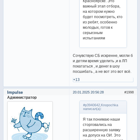
Красноярске. Это
важный этап отбора,
на котором нужно
будет посмотреть, кто
из ребят, особенно
молодых, готов к
серьезным
испытаниям
Сочувствую СБ искренне, могли б
и детям время уделить ,и в ЛП
покататься , и денег в шоу
посшибать , а не вот это вот всё.
+13
Impulse
20.01.2025 20:56:28
1998
Администратор
#p3940642,Knopochka
написал(а):
Я так понимаю наши
сторговались на
расширенную заявку
на допуск на ОИ. Это