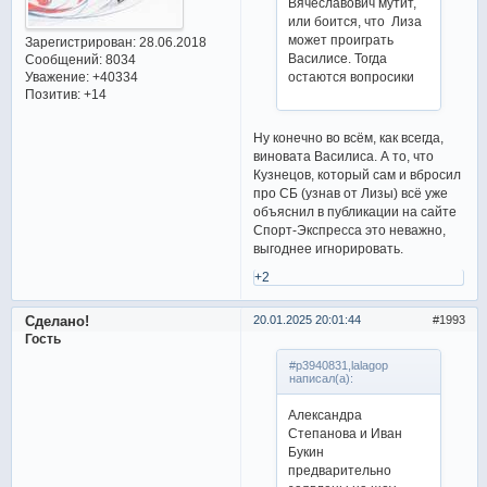
Вячеславович мутит,
или боится, что Лиза
может проиграть
Зарегистрирован
: 28.06.2018
Василисе. Тогда
Сообщений:
8034
Уважение:
+40334
остаются вопросики
Позитив:
+14
Ну конечно во всём, как всегда,
виновата Василиса. А то, что
Кузнецов, который сам и вбросил
про СБ (узнав от Лизы) всё уже
объяснил в публикации на сайте
Спорт-Экспресса это неважно,
выгоднее игнорировать.
+2
Сделано!
20.01.2025 20:01:44
1993
Гость
#p3940831,lalagop
написал(а):
Александра
Степанова и Иван
Букин
предварительно