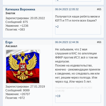
Катюшка Воронина
06.04.2023 12:05:32
65
Знаток
Получается наши ребята миом и
Зарегистрирован
: 20.05.2022
ЮГП и ГП и почти всех бэшек?
Сообщений:
875
Уважение:
+1236
+2
Позитив:
+383
Ergo
06.04.2023 12:44:36
66
Аксакал
Не забываем, что 2 мая
слушания в КАС по апелляции
ФФКР против ИСУ, всё о том же
недопуске.
Похоже на издевательство,
конечно - рекомендации приняли
к сведению, но следовать им или
нет, решим через полгода. Или
через год. Или через 5 лет.
Зарегистрирован
: 27.01.2019
Отредактировано Ergo (06.04.2023
Сообщений:
9089
12:46:05)
Уважение:
+26707
+19
Позитив:
+972