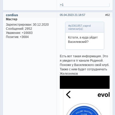
+1
cordius
05.04.2023 21:18:57
62
Мастер
Зарегистрирован
: 30.12.2020
#p3361857,vaprol
Сообщений:
2952
написал(а):
Уважение:
+16683
Позитив:
+3684
Кстати, а куда уйдет
Василевский?
Есть вот такая информация. Это
я увидел в тг канале Родиной.
Похоже у Василевского свой клуб.
Также с ним будет сотрудничать
Железняков