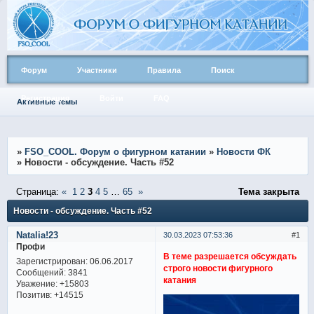
Форум
Участники
Правила
Поиск
Регистрация
Войти
FAQ
Активные темы
»
FSO_COOL. Форум о фигурном катании
»
Новости ФК
»
Новости - обсуждение. Часть #52
Страница:
«
1
2
3
4
5
…
65
»
Тема закрыта
Новости - обсуждение. Часть #52
Natalia!23
30.03.2023 07:53:36
1
Профи
В теме разрешается обсуждать
Зарегистрирован
: 06.06.2017
строго новости фигурного
Сообщений:
3841
катания
Уважение:
+15803
Позитив:
+14515