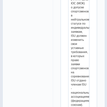
IOC (МОК)
о допуске
спортсменов
в
нейтральном
статусе по
индивидуальным
заявкам,
ISU должен
изменить
свои
уставные
требования,
в которых
право
заявки
спортсменов
на
соревнования
ISU отдано
членам ISU
-
национальным
ассоциациям
(федерациям,
союзам).