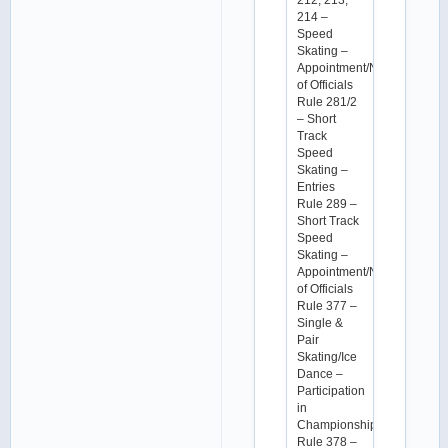
214 –
Speed
Skating –
Appointment/Nominations
of Officials
Rule 281/2
– Short
Track
Speed
Skating –
Entries
Rule 289 –
Short Track
Speed
Skating –
Appointment/Nomination
of Officials
Rule 377 –
Single &
Pair
Skating/Ice
Dance –
Participation
in
Championships
Rule 378 –