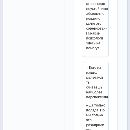
стрессовая
неустойчивость,
абсолютно
неважно,
какие это
соревнования.
Никакие
психологи
здесь не
помогут.
– Кого из
наших
мальчиков
ты
считаешь
наиболее
перспективным?
– Да только
Коляда. Но
мы только
что
разбирали
его