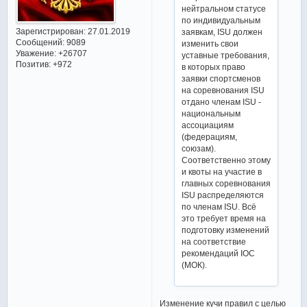
нейтральном статусе
по индивидуальным
Зарегистрирован
: 27.01.2019
заявкам, ISU должен
Сообщений:
9089
изменить свои
Уважение:
+26707
уставные требования,
Позитив:
+972
в которых право
заявки спортсменов
на соревнования ISU
отдано членам ISU -
национальным
ассоциациям
(федерациям,
союзам).
Соответственно этому
и квоты на участие в
главных соревнования
ISU распределяются
по членам ISU. Всё
это требует время на
подготовку изменений
на соответствие
рекомендаций IOC
(МОК).
Изменение кучи правил с целью