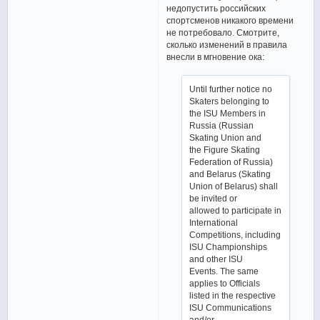
недопустить российских
спортсменов никакого времени
не потребовало. Смотрите,
сколько изменений в правила
внесли в мгновение ока:
Until further notice no
Skaters belonging to
the ISU Members in
Russia (Russian
Skating Union and
the Figure Skating
Federation of Russia)
and Belarus (Skating
Union of Belarus) shall
be invited or
allowed to participate in
International
Competitions, including
ISU Championships
and other ISU
Events. The same
applies to Officials
listed in the respective
ISU Communications
and/or