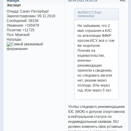
Ashtyn
06.04.2023 14:05:29
68
Эксперт
Откуда:
Санкт-Петербург
#p3362177,Ergo
Зарегистрирован
: 09.11.2018
написал(а):
Сообщений:
39156
Уважение:
+195979
Не забываем, что 2
Позитив:
+11725
мая слушания в КАС
Пол:
Мужской
по апелляции ФФКР
Награды:
против ИСУ, всё о том
же недопуске.
Похоже на
издевательство,
конечно -
рекомендации
приняли к сведению,
но следовать им или
нет, решим через
полгода. Или через
год. Или через 5 лет.
Чтобы следовать рекомендациям
IOC (МОК) о допуске спортсменов
в нейтральном статусе по
индивидуальным заявкам, ISU
должен изменить свои уставные