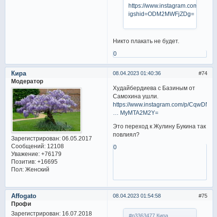
https://www.instagram.com/p/Cqu
igshid=ODM2MWFjZDg=
Никто плакать не будет.
0
Кира
08.04.2023 01:40:36
74
Модератор
Худайбердиева с Базиным от
Самохина ушли.
https://www.instagram.com/p/CqwDNL
… MyMTA2M2Y=
Это переход к Жулину Букина так
повлиял?
Зарегистрирован
: 06.05.2017
Сообщений:
12108
0
Уважение:
+76179
Позитив:
+16695
Пол:
Женский
Affogato
08.04.2023 01:54:58
75
Профи
Зарегистрирован
: 16.07.2018
#p3363477,Кира