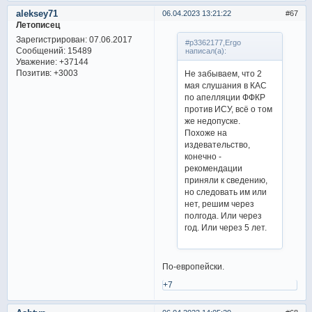
aleksey71
06.04.2023 13:21:22
67
Летописец
Зарегистрирован
: 07.06.2017
#p3362177,Ergo
Сообщений:
15489
написал(а):
Уважение:
+37144
Позитив:
+3003
Не забываем, что 2
мая слушания в КАС
по апелляции ФФКР
против ИСУ, всё о том
же недопуске.
Похоже на
издевательство,
конечно -
рекомендации
приняли к сведению,
но следовать им или
нет, решим через
полгода. Или через
год. Или через 5 лет.
По-европейски.
+7