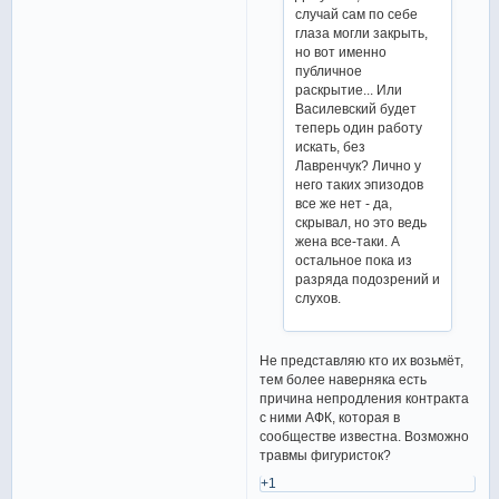
случай сам по себе
глаза могли закрыть,
но вот именно
публичное
раскрытие... Или
Василевский будет
теперь один работу
искать, без
Лавренчук? Лично у
него таких эпизодов
все же нет - да,
скрывал, но это ведь
жена все-таки. А
остальное пока из
разряда подозрений и
слухов.
Не представляю кто их возьмёт,
тем более наверняка есть
причина непродления контракта
с ними АФК, которая в
сообществе известна. Возможно
травмы фигуристок?
+1