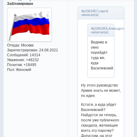
Заблокирован
#p3361857,vaprol
написал(а):
#p3361855,Алексдоттир
написал(а):
Видимо в
Откуда:
Москва
окно
Зарегистрирован
: 24.08.2021
перейдёт
Сообщений:
14314
туда же,
Уважение:
+48232
куда
Позитив:
+18495
Василевский.
Пол:
Женский
Ну этого руководство
Армии знать не может,
по идее.
Кстати, а куда уйдет
Василевский?
Найдутся ли теперь,
после уже публичного
скандала, желающие
взять эту парочку?
Допустим, на этот