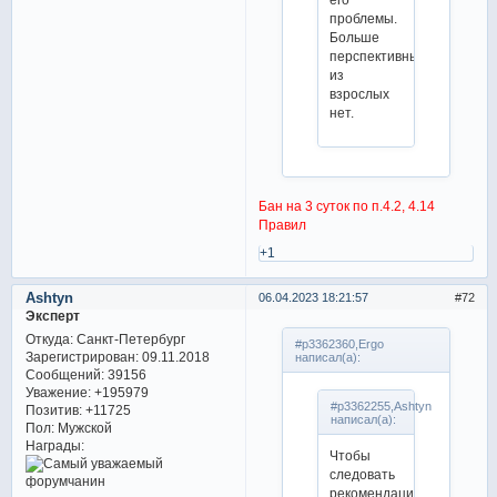
проблемы.
Больше
перспективных
из
взрослых
нет.
Бан на 3 суток по п.4.2, 4.14
Правил
+1
Ashtyn
06.04.2023 18:21:57
72
Эксперт
Откуда:
Санкт-Петербург
#p3362360,Ergo
Зарегистрирован
: 09.11.2018
написал(а):
Сообщений:
39156
Уважение:
+195979
#p3362255,Ashtyn
Позитив:
+11725
написал(а):
Пол:
Мужской
Награды:
Чтобы
следовать
рекомендациям