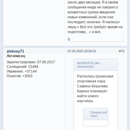
около двух месяцев. Я в своём
сообщении нигде не говорил о
конкретных сроках введения
новых изменений, если они
последуют, конечно. Я написал
лишь:« Всё это требует время на
подготовку…» и всё.
0
aleksey71
07.04.2023 20:50:01
73
Летописец
Зарегистрирован
: 07.06.2017
#p3362978,Lika
Сообщений:
15489
написал(а):
Уважение:
+37144
Позитив:
+3003
Распалась грузинская
спортивная пара
Сафина-Берулава .
Карина планирует
найти нового
партнёра.
Свернутый
текст