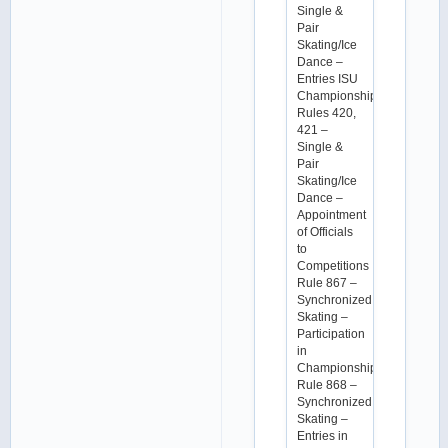
Single &
Pair
Skating/Ice
Dance –
Entries ISU
Championships
Rules 420,
421 –
Single &
Pair
Skating/Ice
Dance –
Appointment
of Officials
to
Competitions
Rule 867 –
Synchronized
Skating –
Participation
in
Championships
Rule 868 –
Synchronized
Skating –
Entries in