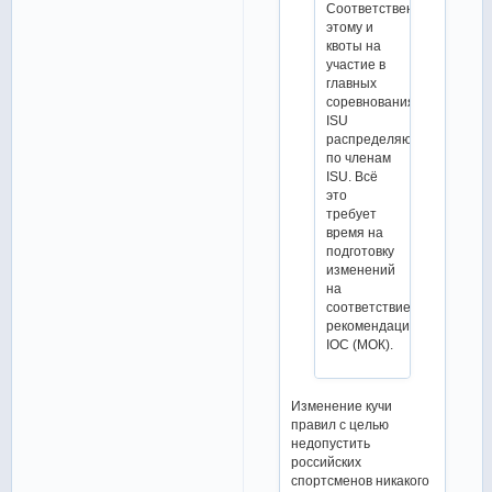
Соответственно
этому и
квоты на
участие в
главных
соревнования
ISU
распределяются
по членам
ISU. Всё
это
требует
время на
подготовку
изменений
на
соответствие
рекомендаций
IOC (МОК).
Изменение кучи
правил с целью
недопустить
российских
спортсменов никакого