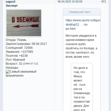
vaprol
06.04.2023 15:56:59
71
Эксперт
Свернутый текст
https://www.sports.ru/figure-
skating/11 … na-
pe.html
Моторин умудрился в
Откуда:
Пермь
одном комментарии
Зарегистрирован
: 08.06.2017
сначала грубо
Сообщений:
72066
пройтись по Коляде, а
Уважение:
+227085
потом, наоборот, по
Позитив:
+8238
всем, кроме него.
Пол:
Мужской
Возраст:
32
[1994-07-12]
Награды:
Но дело в
том, что
Миша
может
об...ться
как на
Олимпиаде,
так и на
первенстве
двора. Для
него это