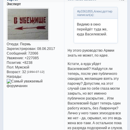
Эксперт
#p3361855,Алексдоттир
написал(а):
Видимо в окно
перейдёт туда же,
куда Василевский.
Откуда:
Пермь
Зарегистрирован
: 08.06.2017
Ну этого руководство Армии
Сообщений:
72066
знать не может, по идее.
Уважение:
+227085
Позитив:
+8238
Кстати, а куда уйдет
Пол:
Мужской
Василевский? Найдутся ли
Возраст:
32
[1994-07-12]
теперь, после уже публичного
Награды:
скандала, желающие взять эту
парочку? Допустим, на этот
случай сам по себе глаза могли
закрыть, но вот именно
публичное раскрытие... Или
Василевский будет теперь один
работу искать, без Лавренчук?
Лично у него таких эпизодов все
же нет - да, скрывал, но это ведь
жена все-таки. А остальное пока
из разряда подозрений и слухов.