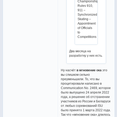
Championships
Rules 910,
911 –
Synchronized
Skating –
Appointment
of Officials
to
Competitions
Два месяца на
разработку у них есть.
Ну насчёт
в мгновение ока
это
вы слишком сильно
преуменьшили. То, что вы
процитировали написано в
Communication No. 2469, которое
было выпущено 24 апреля 2022
года, а решение об отстранении
участников из России и Беларуси
от любых соревнований ISU
было принято 1 марта 2022 года.
Так что «мгновение ока» длилось