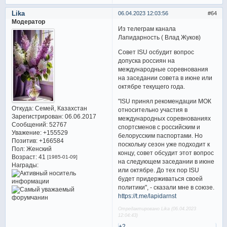
Lika
06.04.2023 12:03:56
64
Модератор
Из телеграм канала
Лапидарность ( Влад Жуков)
Совет ISU осбудит вопрос
допуска россиян на
международные соревнования
на заседании совета в июне или
октябре текущего года.
"ISU принял рекомендации МОК
Откуда:
Семей, Казахстан
относительно участия в
Зарегистрирован
: 06.06.2017
международных соревнованиях
Сообщений:
52767
спортсменов с российским и
Уважение:
+155529
белорусским паспортами. Но
Позитив:
+166584
поскольку сезон уже подходит к
Пол:
Женский
концу, совет обсудит этот вопрос
Возраст:
41
[1985-01-09]
на следующем заседании в июне
Награды:
или октябре. До тех пор ISU
будет придерживаться своей
политики", - сказали мне в союзе.
https://t.me/lapidarnst
Отредактировано Lika (06.04.2023
12:04:43)
+2