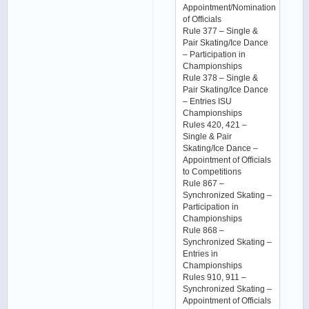
Appointment/Nomination
of Officials
Rule 377 – Single &
Pair Skating/Ice Dance
– Participation in
Championships
Rule 378 – Single &
Pair Skating/Ice Dance
– Entries ISU
Championships
Rules 420, 421 –
Single & Pair
Skating/Ice Dance –
Appointment of Officials
to Competitions
Rule 867 –
Synchronized Skating –
Participation in
Championships
Rule 868 –
Synchronized Skating –
Entries in
Championships
Rules 910, 911 –
Synchronized Skating –
Appointment of Officials