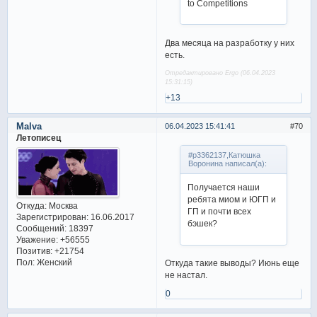
to Competitions
Два месяца на разработку у них
есть.
Отредактировано Ergo (06.04.2023
15:31:15)
+13
Malva
06.04.2023 15:41:41
70
Летописец
#p3362137,Катюшка
Воронина написал(а):
Получается наши
ребята миом и ЮГП и
Откуда:
Москва
ГП и почти всех
Зарегистрирован
: 16.06.2017
бэшек?
Сообщений:
18397
Уважение:
+56555
Позитив:
+21754
Пол:
Женский
Откуда такие выводы? Июнь еще
не настал.
0