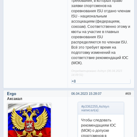
требования, в которых право
заявки спортсменов на
соревнования ISU отдано членам
ISU - национальным
ассоциациям (федерациям,
союзам). Соответственно этому и
квоты на участие в главных
соревнования ISU
распределяются по членам ISU.
Всё это требует время на
подготовку изменений на
соответствие рекомендаций IOC
(МОК).
Отредактировано Ashtyn (06.04.2023
14:09:51)
+8
Ergo
06.04.2023 15:28:07
69
Аксакал
#p3362255,Ashtyn
написал(а):
Чтобы следовать
рекомендациям IOC
(МОК) о допуске
спортсменов в