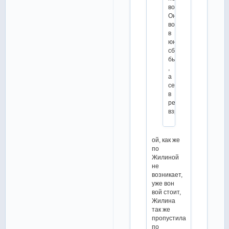
возникает?
Она
вообще
в
юниоркой
сборной
была
,
а
сейчас
в
резерве
взрослых
ой, как же
по
Жилиной
не
возникает,
уже вон
вой стоит,
Жилина
так же
пропустила
по