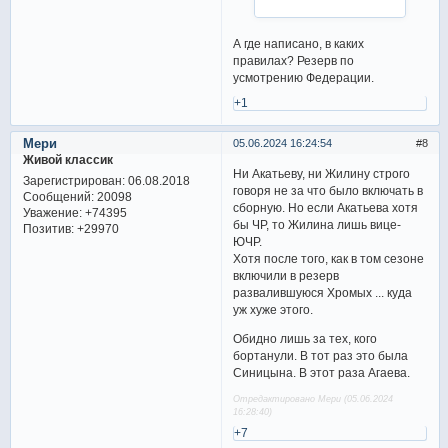
А где написано, в каких
правилах? Резерв по
усмотрению Федерации.
+1
Мери
05.06.2024 16:24:54
8
Живой классик
Ни Акатьеву, ни Жилину строго
Зарегистрирован
: 06.08.2018
говоря не за что было включать в
Сообщений:
20098
сборную. Но если Акатьева хотя
Уважение:
+74395
бы ЧР, то Жилина лишь вице-
Позитив:
+29970
ЮЧР.
Хотя после того, как в том сезоне
включили в резерв
развалившуюся Хромых ... куда
уж хуже этого.
Обидно лишь за тех, кого
бортанули. В тот раз это была
Синицына. В этот раза Агаева.
Отредактировано Мери (05.06.2024
16:28:40)
+7