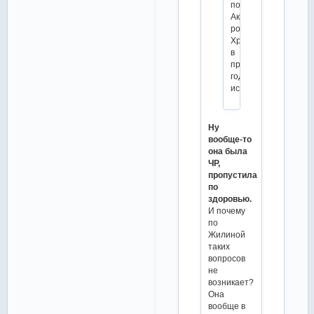
понимаю,
Акатьева
роль
Хромых
в
прошлом
году
исполняет.
Ну
вообще-то
она была
ЧР,
пропустила
по
здоровью.
И почему
по
Жилиной
таких
вопросов
не
возникает?
Она
вообще в