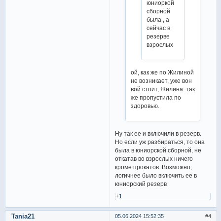
юниоркой
сборной
была , а
сейчас в
резерве
взрослых
ой, как же по Жилиной
не возникает, уже вон
вой стоит, Жилина так
же пропустила по
здоровью.
Ну так ее и включили в резерв.
Но если уж разбираться, то она
была в юниорской сборной, не
откатав во взрослых ничего
кроме прокатов. Возможно,
логичнее было включить ее в
юниорский резерв
+1
Tania21
05.06.2024 15:52:35
4