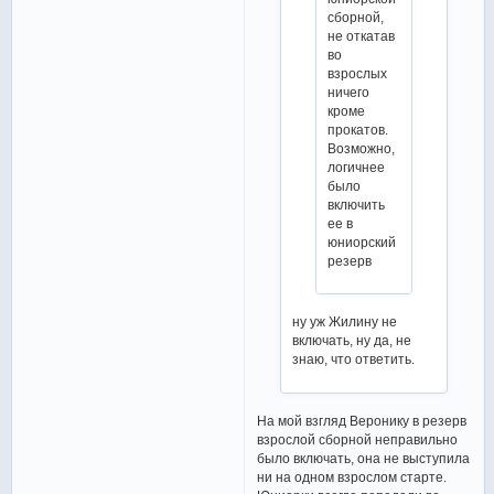
сборной,
не откатав
во
взрослых
ничего
кроме
прокатов.
Возможно,
логичнее
было
включить
ее в
юниорский
резерв
ну уж Жилину не
включать, ну да, не
знаю, что ответить.
На мой взгляд Веронику в резерв
взрослой сборной неправильно
было включать, она не выступила
ни на одном взрослом старте.