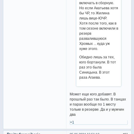
включать в сборную.
Но если Акатьева хотя
бы ЧР, то Жилина
лишь вице-ЮЧР.
Хотя после того, как в
том сезоне включили в
резерв
развалившуюся
Хромых ... куда уж
хуже этого.
Обидно лишь за тех,
кого бортанули. В тот
раз это была
Синицына. В этот
раза Агаева.
Может еще кого добавят. В
прошлый раз так было. В танцах
и парах вообще по 1 месту
тольке в резерве. Да и у мужчин
два
+1