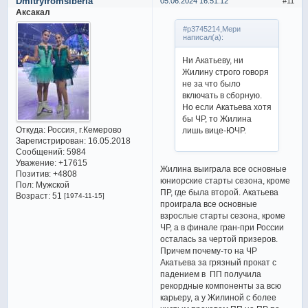
Dmitryfromsiberia
05.06.2024 16:51:12
11
Аксакал
#p3745214,Мери
написал(а):
Ни Акатьеву, ни
Жилину строго говоря
не за что было
включать в сборную.
Но если Акатьева хотя
бы ЧР, то Жилина
Откуда:
Россия, г.Кемерово
лишь вице-ЮЧР.
Зарегистрирован
: 16.05.2018
Сообщений:
5984
Уважение:
+17615
Жилина выиграла все основные
Позитив:
+4808
юниорские старты сезона, кроме
Пол:
Мужской
ПР, где была второй. Акатьева
Возраст:
51
[1974-11-15]
проиграла все основные
взрослые старты сезона, кроме
ЧР, а в финале гран-при России
осталась за чертой призеров.
Причем почему-то на ЧР
Акатьева за грязный прокат с
падением в ПП получила
рекордные компоненты за всю
карьеру, а у Жилиной с более