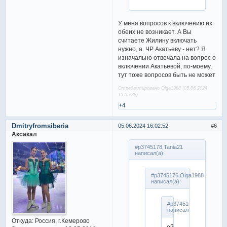
У меня вопросов к включению их
обеих не возникает. А Вы
считаете Жилину включать
нужно, а ЧР Акатьеву - нет? Я
изначально отвечала на вопрос о
включении Акатьевой, по-моему,
тут тоже вопросов быть не может
Отредактировано Olga1988 (05.06.2024
15:55:38)
+4
Dmitryfromsiberia
05.06.2024 16:02:52
6
Аксакал
#p3745178,Tania21
написал(а):
#p3745176,Olga1988
написал(а):
#p3745169,Tania21
написал(а):
Откуда:
Россия, г.Кемерово
ой,