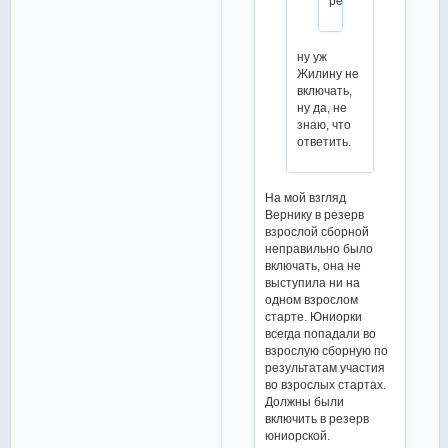
резерв
ну уж
Жилину не
включать,
ну да, не
знаю, что
ответить.
На мой взгляд
Вернику в резерв
взрослой сборной
неправильно было
включать, она не
выступила ни на
одном взрослом
старте. Юниорки
всегда попадали во
взрослую сборную по
результатам участия
во взрослых стартах.
Должны были
включить в резерв
юниорской.