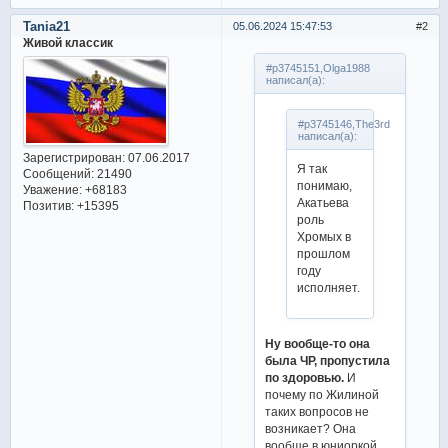
Tania21
05.06.2024 15:47:53
2
Живой классик
#p3745151,Olga1988
написал(а):
#p3745146,The3rd
написал(а):
Зарегистрирован
: 07.06.2017
Я так
Сообщений:
21490
понимаю,
Уважение:
+68183
Акатьева
Позитив:
+15395
роль
Хромых в
прошлом
году
исполняет.
Ну вообще-то она
была ЧР, пропустила
по здоровью.
И
почему по Жилиной
таких вопросов не
возникает? Она
вообще в юниоркой