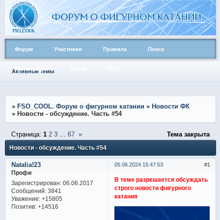
Форум
Участники
Правила
Поиск
Регистрация
Войти
FAQ
Активные темы
»
FSO_COOL. Форум о фигурном катании
»
Новости ФК
»
Новости - обсуждение. Часть #54
Страница:
1
2
3
…
67
»
Тема закрыта
Новости - обсуждение. Часть #54
Natalia!23
05.06.2024 15:47:53
1
Профи
В теме разрешается обсуждать
Зарегистрирован
: 06.06.2017
строго новости фигурного
Сообщений:
3841
катания
Уважение:
+15805
Позитив:
+14516