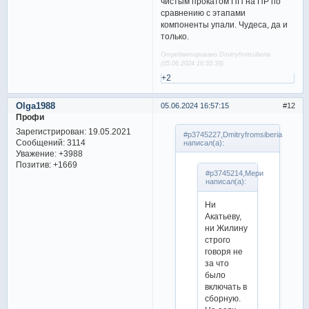
чистым прокатом ПП на ПР по
сравнению с этапами
компоненты упали. Чудеса, да и
только.
Отредактировано Dmitryfromsiberia
(05.06.2024 16:55:39)
+2
Olga1988
05.06.2024 16:57:15
12
Профи
Зарегистрирован
: 19.05.2021
#p3745227,Dmitryfromsiberia
Сообщений:
3114
написал(а):
Уважение:
+3988
Позитив:
+1669
#p3745214,Мери
написал(а):
Ни
Акатьеву,
ни Жилину
строго
говоря не
за что
было
включать в
сборную.