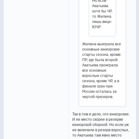
Но если
Акатьева
хотя бы ЧР,
то Жилина
лишь вице-
ЮЧР.
Жилина выиграла все
основные юниорские
старты сезона, кроме
ПР, где была второй.
Акатьева проиграла
все основные
взрослые старты
сезона, кроме ЧР, а в
финале гран-при
России осталась за
чертой призеров.
Так в том и дело, что юниорские.
И ее место скорее в резерве
юниорской сборной. Но если уж
ее включили в резерв взрослых,
то Акатьева там явно место