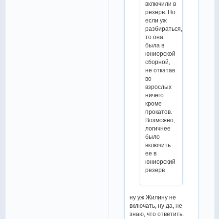
включили в
резерв. Но
если уж
разбираться,
то она
была в
юниорской
сборной,
не откатав
во
взрослых
ничего
кроме
прокатов.
Возможно,
логичнее
было
включить
ее в
юниорский
резерв
ну уж Жилину не
включать, ну да, не
знаю, что ответить.