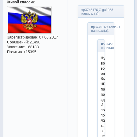
Живой классик
#p3745176,Olga1988
написал(а):
#p3745169,Tania21
написал(а):
Зарегистрирован
: 07.06.2017
Сообщений:
21490
#p3745151,Olga1988
Уважение:
+68183
написал(а):
Позитив:
+15395
Ну
вообще-
то
она
была
ЧР,
пропустила
по
здоровью.
И
почему
по
Жилиной
таких
вопросов
не