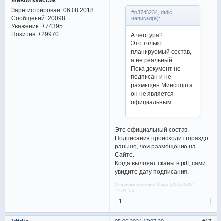
Живой классик
Зарегистрирован
: 06.08.2018
#p3745234,Idtdic
Сообщений:
20098
написал(а):
Уважение:
+74395
Позитив:
+29970
А чего ура?
Это только
планируемый состав,
а не реальный.
Пока документ не
подписан и не
размещен Минспорта
он не является
официальным.
Это официальный состав.
Подписание происходит гораздо
раньше, чем размещение на
Сайте.
Когда выложат сканы в pdf, сами
увидите дату подписания.
Отредактировано Мери (05.06.2024
17:03:55)
+1