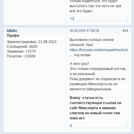
только надеяться, что будут
выступать так, что хоть не зря
всё это будет.
+3
Idtdic
05.06.2024 17:00:32
14
Профи
Выложили полные списки
Зарегистрирован
: 21.08.2021
сборной. Ура!
Сообщений:
4635
https://fsrussia.ru/sbornaya#muzhchiny
Уважение:
+7275
… noj-sostav
Позитив:
+11609
А чего ура?
Это только планируемый состав,
а не реальный.
Пока документ не подписан и не
размещен Минспорта он не
является официальным.
Внизу статьи есть
соответствующая ссылка на
сайт Минспорта и никаких
списков на новый сезон там
пока нет.
0