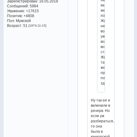
Зарегистрирован
: 16.05.2018
как
Сообщений:
5984
же
Уважение:
+17615
по
Позитив:
+4808
Жилиной
Пол:
Мужской
Возраст:
51
не
[1974-11-15]
возникает,
уже
вон
вой
стоит,
Жилина
так
же
пропустила
по
здоровью.
Ну так ее и
включили в
резерв. Но
если уж
разбираться,
то она
была в
юниорской