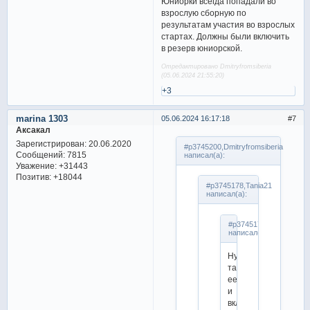
Юниорки всегда попадали во
взрослую сборную по
результатам участия во взрослых
стартах. Должны были включить
в резерв юниорской.
Отредактировано Dmitryfromsiberia
(05.06.2024 21:55:20)
+3
marina 1303
05.06.2024 16:17:18
7
Аксакал
Зарегистрирован
: 20.06.2020
#p3745200,Dmitryfromsiberia
Сообщений:
7815
написал(а):
Уважение:
+31443
Позитив:
+18044
#p3745178,Tania21
написал(а):
#p3745176,Olga1988
написал(а):
Ну
так
ее
и
включили