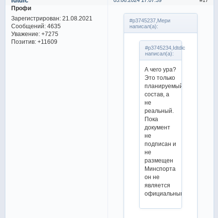
Idtdic
05.06.2024 17:07:39
17
Профи
Зарегистрирован
: 21.08.2021
#p3745237,Мери
Сообщений:
4635
написал(а):
Уважение:
+7275
Позитив:
+11609
#p3745234,Idtdic
написал(а):
А чего ура?
Это только
планируемый
состав, а
не
реальный.
Пока
документ
не
подписан и
не
размещен
Минспорта
он не
является
официальным.