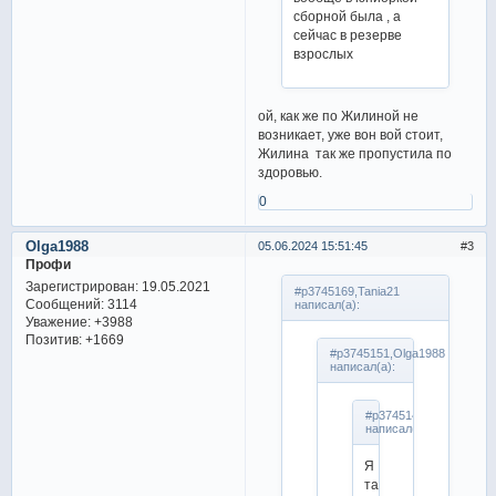
сборной была , а
сейчас в резерве
взрослых
ой, как же по Жилиной не
возникает, уже вон вой стоит,
Жилина так же пропустила по
здоровью.
0
Olga1988
05.06.2024 15:51:45
3
Профи
Зарегистрирован
: 19.05.2021
#p3745169,Tania21
Сообщений:
3114
написал(а):
Уважение:
+3988
Позитив:
+1669
#p3745151,Olga1988
написал(а):
#p3745146,The3rd
написал(а):
Я
так