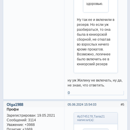
здоровью.
Ну так ее и включили в
резерв. Но если уж
разбираться, то она
была в юниорской
сборной, не откатав
во взрослых ничего
кроме прокатов.
Возможно, логичнее
было включить ее в
юниорский резерв
ну уж Жилину не включать, ну да,
не знаю, что ответить.
0
Olga1988
05.06.2024 15:54:03
5
Профи
Зарегистрирован
: 19.05.2021
#p3745178,Tania21
Сообщений:
3114
написал(а):
Уважение:
+3988
Позитив:
+1669