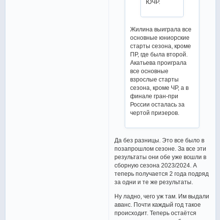
ЮЧР.
Жилина выиграла все
основные юниорские
старты сезона, кроме
ПР, где была второй.
Акатьева проиграла
все основные
взрослые старты
сезона, кроме ЧР, а в
финале гран-при
России осталась за
чертой призеров.
Да без разницы. Это все было в
позапрошлом сезоне. За все эти
результаты они обе уже вошли в
сборную сезона 2023/2024. А
теперь получается 2 года подряд
за одни и те же результаты.
Ну ладно, чего уж там. Им выдали
аванс. Почти каждый год такое
происходит. Теперь остаётся