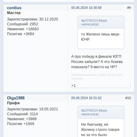
cordius
05.06.2024 16:30:58
9
Мастер
Зарегистрирован
: 30.12.2020
#p3745214,Мери
Сообщений:
2952
написал(а):
Уважение:
+16683
Позитив:
+3684
то Жилина лишь вице-
ЮЧР.
А про победу в финале ЮГП
России забыли? А что Агаева
показала? 9 место на ЧР?
Отредактировано cordius (05.06.2024
16:31:05)
+1
Olga1988
05.06.2024 16:31:02
10
Профи
Зарегистрирован
: 19.05.2021
#p3745214,Мери
Сообщений:
3114
написал(а):
Уважение:
+3988
Позитив:
+1669
Ни Акатьеву, ни
Жилину строго говоря
не за что было