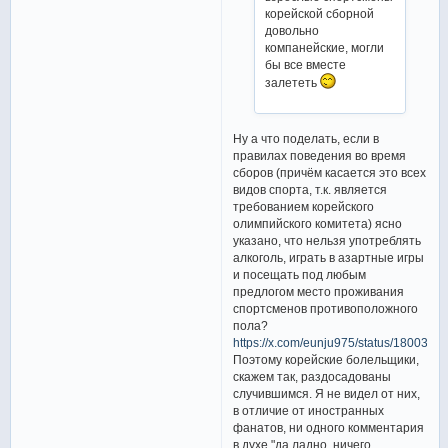
корейской сборной
довольно
компанейские, могли
бы все вместе
залететь
Ну а что поделать, если в
правилах поведения во время
сборов (причём касается это всех
видов спорта, т.к. является
требованием корейского
олимпийского комитета) ясно
указано, что нельзя употреблять
алкоголь, играть в азартные игры
и посещать под любым
предлогом место проживания
спортсменов противоположного
пола?
https://x.com/eunju975/status/18003
Поэтому корейские болельщики,
скажем так, раздосадованы
случившимся. Я не видел от них,
в отличие от иностранных
фанатов, ни одного комментария
в духе "да ладно, ничего