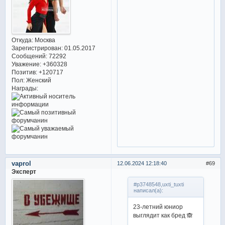
Откуда:
Москва
Зарегистрирован
: 01.05.2017
Сообщений:
72292
Уважение:
+360328
Позитив:
+120717
Пол:
Женский
Награды:
vaprol
12.06.2024 12:18:40
69
Эксперт
#p3748548,uxti_tuxti
написал(а):
23-летний юниор
выглядит как бред 🙈