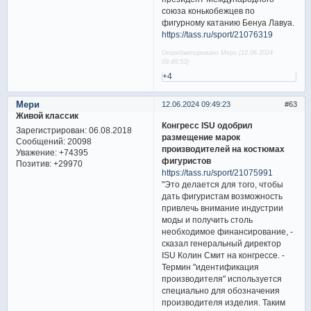
союза конькобежцев по
фигурному катанию Бенуа Лавуа.
https://tass.ru/sport/21076319
Отредактировано Мери (12.06.2024
09:49:53)
+4
Мери
12.06.2024 09:49:23
63
Живой классик
Конгресс ISU одобрил
Зарегистрирован
: 06.08.2018
размещение марок
Сообщений:
20098
производителей на костюмах
Уважение:
+74395
фигуристов
Позитив:
+29970
https://tass.ru/sport/21075991
"Это делается для того, чтобы
дать фигуристам возможность
привлечь внимание индустрии
моды и получить столь
необходимое финансирование, -
сказал генеральный директор
ISU Колин Смит на конгрессе. -
Термин "идентификация
производителя" используется
специально для обозначения
производителя изделия. Таким