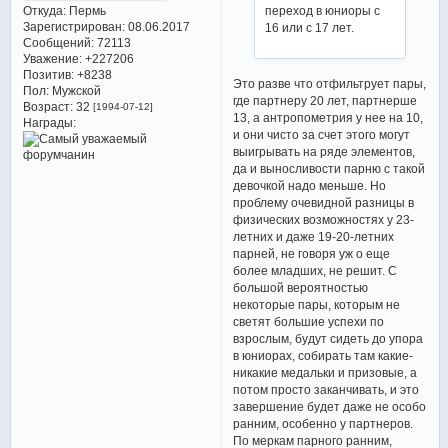
Откуда:
Пермь
переход в юниоры с
Зарегистрирован
: 08.06.2017
16 или с 17 лет.
Сообщений:
72113
Уважение:
+227206
Позитив:
+8238
Это разве что отфильтрует пары,
Пол:
Мужской
где партнеру 20 лет, партнерше
Возраст:
32
[1994-07-12]
13, а антропометрия у нее на 10,
Награды:
и они чисто за счет этого могут
выигрывать на ряде элементов,
да и выносливости парню с такой
девочкой надо меньше. Но
проблему очевидной разницы в
физических возможностях у 23-
летних и даже 19-20-летних
парней, не говоря уж о еще
более младших, не решит. С
большой вероятностью
некоторые пары, которым не
светят большие успехи по
взрослым, будут сидеть до упора
в юниорах, собирать там какие-
никакие медальки и призовые, а
потом просто заканчивать, и это
завершение будет даже не особо
ранним, особенно у партнеров.
По меркам парного ранним,