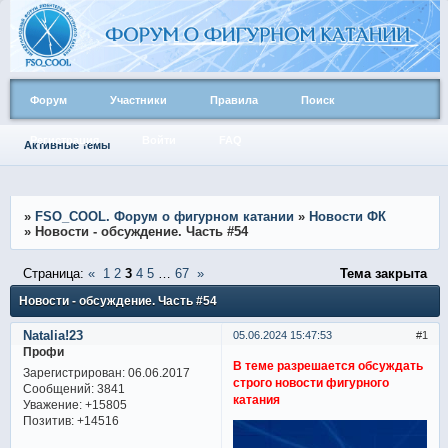
Форум
Участники
Правила
Поиск
Регистрация
Войти
FAQ
Активные темы
»
FSO_COOL. Форум о фигурном катании
»
Новости ФК
»
Новости - обсуждение. Часть #54
Страница:
«
1
2
3
4
5
…
67
»
Тема закрыта
Новости - обсуждение. Часть #54
Natalia!23
05.06.2024 15:47:53
1
Профи
В теме разрешается обсуждать
Зарегистрирован
: 06.06.2017
строго новости фигурного
Сообщений:
3841
катания
Уважение:
+15805
Позитив:
+14516