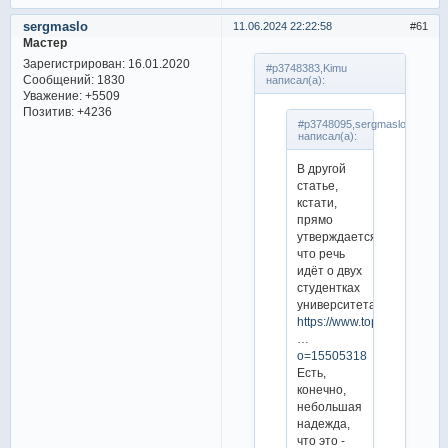
sergmaslo
11.06.2024 22:22:58
61
Мастер
Зарегистрирован
: 16.01.2020
#p3748383,Kimu
Сообщений:
1830
написал(а):
Уважение:
+5509
Позитив:
+4236
#p3748095,sergmaslo
написал(а):
В другой
статье,
кстати,
прямо
утверждается,
что речь
идёт о двух
студентках
университета:
https://www.topstarnews.net
…
o=15505318
Есть,
конечно,
небольшая
надежда,
что это -