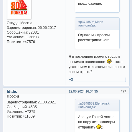
предложение.
#p3748506,Мери
Откуда:
Москва
написал(а):
Зарегистрирован
: 06.06.2017
Сообщений:
32031
Однако мы просим
Уважение:
+138677
рассматривать его
Позитив:
+47576
Я в последнее время с трудом
понимаю написанное
, так с
уважением отзываем или просим
рассмотреть?
+3
Idtdic
12.06.2024 16:34:35
77
Профи
Зарегистрирован
: 21.08.2021
#p3748589,Elena-nsk
Сообщений:
4635
написал(а):
Уважение:
+7275
Позитив:
+11609
Алёну с Гошей можно
на пару лет в юниоры
отправить
))