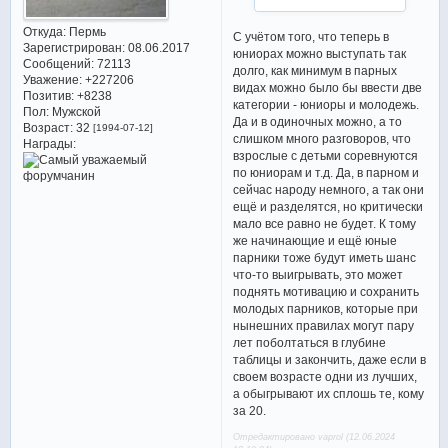
Откуда:
Пермь
С учётом того, что теперь в
Зарегистрирован
: 08.06.2017
юниорах можно выступать так
Сообщений:
72113
долго, как минимум в парных
Уважение:
+227206
видах можно было бы ввести две
Позитив:
+8238
категории - юниоры и молодежь.
Пол:
Мужской
Да и в одиночных можно, а то
Возраст:
32
[1994-07-12]
слишком много разговоров, что
Награды:
взрослые с детьми соревнуются
по юниорам и т.д. Да, в парном и
сейчас народу немного, а так они
ещё и разделятся, но критически
мало все равно не будет. К тому
же начинающие и ещё юные
парники тоже будут иметь шанс
что-то выигрывать, это может
поднять мотивацию и сохранить
молодых парников, которые при
нынешних правилах могут пару
лет поболтаться в глубине
таблицы и закончить, даже если в
своем возрасте одни из лучших,
а обыгрывают их сплошь те, кому
за 20.
Отредактировано vaprol (12.06.2024