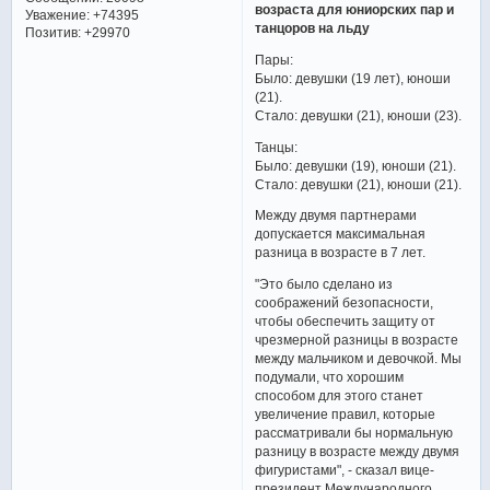
возраста для юниорских пар и
Уважение:
+74395
танцоров на льду
Позитив:
+29970
Пары:
Было: девушки (19 лет), юноши
(21).
Стало: девушки (21), юноши (23).
Танцы:
Было: девушки (19), юноши (21).
Стало: девушки (21), юноши (21).
Между двумя партнерами
допускается максимальная
разница в возрасте в 7 лет.
"Это было сделано из
соображений безопасности,
чтобы обеспечить защиту от
чрезмерной разницы в возрасте
между мальчиком и девочкой. Мы
подумали, что хорошим
способом для этого станет
увеличение правил, которые
рассматривали бы нормальную
разницу в возрасте между двумя
фигуристами", - сказал вице-
президент Международного