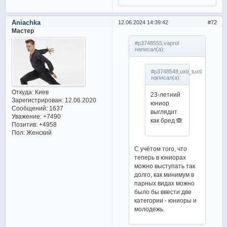
Aniachka
12.06.2024 14:39:42
72
Мастер
#p3748555,vaprol
написал(а):
#p3748548,uxti_tuxti
написал(а):
Откуда:
Киев
23-летний
Зарегистрирован
: 12.06.2020
юниор
Сообщений:
1637
выглядит
Уважение:
+7490
как бред 🙈
Позитив:
+4958
Пол:
Женский
С учётом того, что
теперь в юниорах
можно выступать так
долго, как минимум в
парных видах можно
было бы ввести две
категории - юниоры и
молодежь.