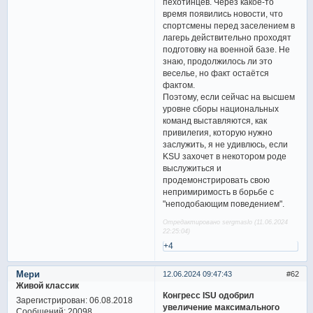
пехотинцев. Через какое-то
время появились новости, что
спортсмены перед заселением в
лагерь действительно проходят
подготовку на военной базе. Не
знаю, продолжилось ли это
веселье, но факт остаётся
фактом.
Поэтому, если сейчас на высшем
уровне сборы национальных
команд выставляются, как
привилегия, которую нужно
заслужить, я не удивлюсь, если
KSU захочет в некотором роде
выслужиться и
продемонстрировать свою
непримиримость в борьбе с
"неподобающим поведением".
Отредактировано sergmaslo (11.06.2024
22:25:04)
+4
Мери
12.06.2024 09:47:43
62
Живой классик
Конгресс ISU одобрил
Зарегистрирован
: 06.08.2018
увеличение максимального
Сообщений:
20098