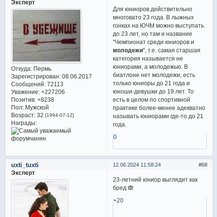
Эксперт
Для юниоров действительно
многовато 23 года. В лыжных
гонках на ЮЧМ можно выступать
до 23 лет, но там и название
"Чемпионат среди юниоров и
молодежи
", т.е. самая старшая
категория называется не
юниорами, а молодежью. В
Откуда:
Пермь
биатлоне нет молодежи, есть
Зарегистрирован
: 08.06.2017
только юниоры до 21 года и
Сообщений:
72113
юноши-девушки до 19 лет. То
Уважение:
+227206
есть в целом по спортивной
Позитив:
+8238
Пол:
Мужской
практике более-менее адекватно
Возраст:
32
[1994-07-12]
называть юниорами где-то до 21
Награды:
года.
0
uxti_tuxti
12.06.2024 11:58:24
68
Эксперт
23-летний юниор выглядит как
бред 🙈
+20