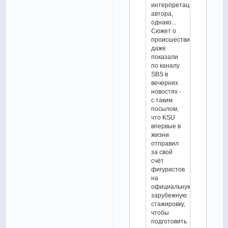
интерпретация
автора,
однако...
Сюжет о
происшествии
даже
показали
по каналу
SBS в
вечерних
новостях -
с таким
посылом,
что KSU
впервые в
жизни
отправил
за свой
счёт
фигуристов
на
официальную
зарубежную
стажировку,
чтобы
подготовить