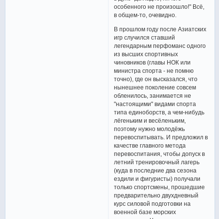
особенного не произошло!" Всё,
в общем-то, очевидно.
В прошлом году после Азиатских
игр случился ставший
легендарным перфоманс одного
из высших спортивных
чиновников (главы НОК или
министра спорта - не помню
точно), где он высказался, что
нынешнее поколение совсем
обленилось, занимается не
"настоящими" видами спорта
типа единоборств, а чем-нибудь
лёгеньким и весёленьким,
поэтому нужно молодёжь
перевоспитывать. И предложил в
качестве главного метода
перевоспитания, чтобы допуск в
летний тренировочный лагерь
(куда в последние два сезона
ездили и фигуристы) получали
только спортсмены, прошедшие
предварительно двухдневный
курс силовой подготовки на
военной базе морских