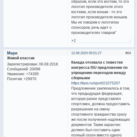
образом, если это костюм, то это
логотип производителя этого
костюма, если коньки - то это
логотип производителя коньков.
Мы не говорим о логотипах
спонсоров, речь идет о
производителях товаров"
+2
Мери
12.06.2024 09:51:27
64
Живой классик
Канада отозвала с повестки
Зарегистрирован
: 06.08.2018
конгресса ISU предложение по
Сообщений:
20098
упрощению переходов между
Уважение:
+74395
сборными
Позитив:
+29970
https://tass.ru/sport/21075207
Предложение заключалось в том,
что предыдущая федерация,
которую ранее представлял
спортсмен, должна предоставить
разрешение на смену
спортивного гражданства сразу
же после получения надлежащих
документов. Также карантин
должен был составить один
полный сезон вместо одного