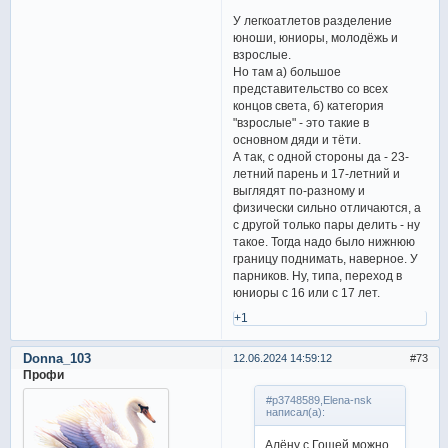
У легкоатлетов разделение
юноши, юниоры, молодёжь и
взрослые.
Но там а) большое
представительство со всех
концов света, б) категория
"взрослые" - это такие в
основном дяди и тёти.
А так, с одной стороны да - 23-
летний парень и 17-летний и
выглядят по-разному и
физически сильно отличаются, а
с другой только пары делить - ну
такое. Тогда надо было нижнюю
границу поднимать, наверное. У
парников. Ну, типа, переход в
юниоры с 16 или с 17 лет.
+1
Donna_103
12.06.2024 14:59:12
73
Профи
#p3748589,Elena-nsk
написал(а):
Алёну с Гошей можно