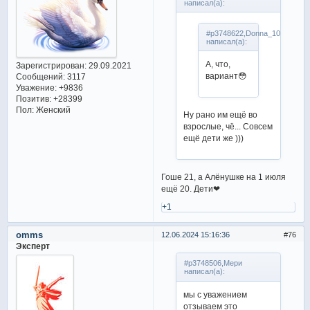
написал(а):
#p3748622,Donna_103
написал(а):
А, что,
Зарегистрирован
: 29.09.2021
вариант😳
Сообщений:
3117
Уважение:
+9836
Позитив:
+28399
Пол:
Женский
Ну рано им ещё во
взрослые, чё... Совсем
ещё дети же )))
Гоше 21, а Алёнушке на 1 июля
ещё 20. Дети❤
+1
omms
12.06.2024 15:16:36
76
Эксперт
#p3748506,Мери
написал(а):
мы с уважением
отзываем это