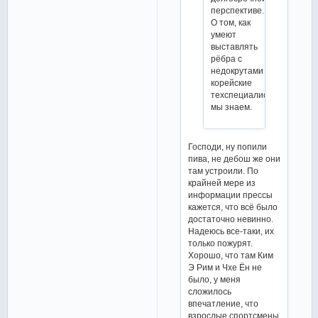
перспективе.
О том, как
умеют
выставлять
рёбра с
недокрутами
корейские
техспециалисты,
мы знаем.
Господи, ну попили
пива, не дебош же они
там устроили. По
крайней мере из
информации прессы
кажется, что всё было
достаточно невинно.
Надеюсь все-таки, их
только пожурят.
Хорошо, что там Ким
Э Рим и Чхе Ён не
было, у меня
сложилось
впечатление, что
взрослые спортсмены