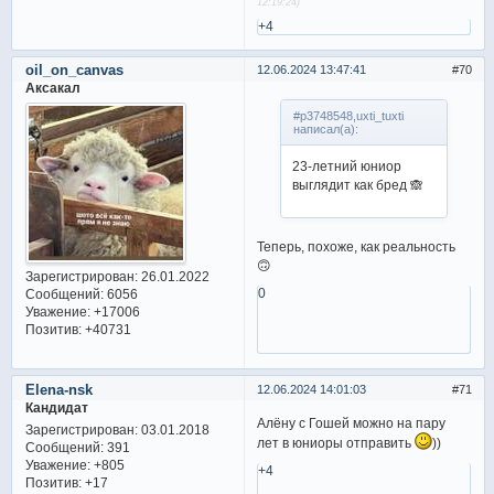
12:19:24)
+4
oil_on_canvas
12.06.2024 13:47:41
70
Аксакал
#p3748548,uxti_tuxti
написал(а):
23-летний юниор
выглядит как бред 🙈
Теперь, похоже, как реальность
🙃
Зарегистрирован
: 26.01.2022
0
Сообщений:
6056
Уважение:
+17006
Позитив:
+40731
Elena-nsk
12.06.2024 14:01:03
71
Кандидат
Алёну с Гошей можно на пару
Зарегистрирован
: 03.01.2018
лет в юниоры отправить
))
Сообщений:
391
Уважение:
+805
+4
Позитив:
+17