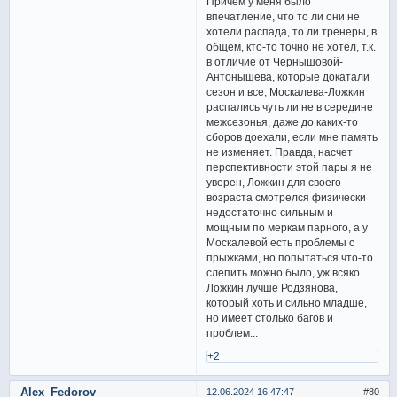
Причем у меня было
впечатление, что то ли они не
хотели распада, то ли тренеры, в
общем, кто-то точно не хотел, т.к.
в отличие от Чернышовой-
Антонышева, которые докатали
сезон и все, Москалева-Ложкин
распались чуть ли не в середине
межсезонья, даже до каких-то
сборов доехали, если мне память
не изменяет. Правда, насчет
перспективности этой пары я не
уверен, Ложкин для своего
возраста смотрелся физически
недостаточно сильным и
мощным по меркам парного, а у
Москалевой есть проблемы с
прыжками, но попытаться что-то
слепить можно было, уж всяко
Ложкин лучше Родзянова,
который хоть и сильно младше,
но имеет столько багов и
проблем...
+2
Alex_Fedorov
12.06.2024 16:47:47
80