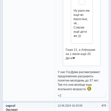
Ну рано им
ещё во
взрослые,
чё...
Совсем
ещё дети
же )))
Гоше 21, а Алёнушке
на 1 июля ещё 20.
Дети❤
У нас ГосДума рассматривает
предложение расширить
понятие молодежь до 37 лет.
Так что они вообще еще
ясельного возраста
+2
vaprol
12.06.2024 16:43:09
79
Эксперт