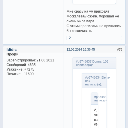
Мне сразу на ум приходят
Москалева/Ложкин. Хорошая же
очень была пара.
С этими правилами не пришлось
бы заканчивать.
+2
Idtdic
12.06.2024 16:36:45
78
Профи
Зарегистрирован
: 21.08.2021
#p3748637,Donna_103
Сообщений:
4635
написал(а):
Уважение:
+7275
Позитив:
+11609
#p3748634,Elena-
nsk
написал(а):
#p3748622,Donna_103
написал(а):
А,
что,
вариант
😳