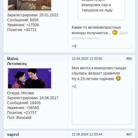
юниорских пар и
танцоров на льду
Зарегистрирован
: 26.01.2022
Сообщений:
6056
Уважение:
+17006
Какие-то великовозрастные
Позитив:
+40731
юниоры получаются...
Даже
неловко как-то...
+9
Malva
12.06.2024 11:25:50
66
Летописец
Моя мечта в юниорских танцах
сбылась: возраст уравняли.
Ну а 23-летние парники
+2
Откуда:
Москва
Зарегистрирован
: 16.06.2017
Сообщений:
18405
Уважение:
+56585
Позитив:
+21757
Пол:
Женский
vaprol
12.06.2024 11:53:44
67