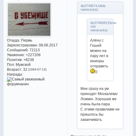
#p3748674,Idtdic
написал(а):
#p3748589,Elena-
nsk
написал(а):
Откуда:
Пермь
Алёну с
Зарегистрирован
: 08.06.2017
Гошей
Сообщений:
72113
можно на
Уважение:
+227206
пару лет в
Позитив:
+8238
юниоры
Пол:
Мужской
отправить
Возраст:
32
[1994-07-12]
))
Награды:
Мне сразу на ум
приходят Москалева/
Ложкин. Хорошая же
очень была пара.
С этими правилами не
пришлось бы
заканчивать.