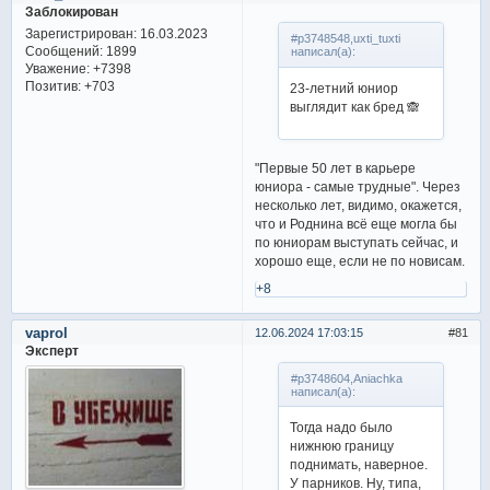
Заблокирован
Зарегистрирован
: 16.03.2023
#p3748548,uxti_tuxti
Сообщений:
1899
написал(а):
Уважение:
+7398
Позитив:
+703
23-летний юниор
выглядит как бред 🙈
"Первые 50 лет в карьере
юниора - самые трудные". Через
несколько лет, видимо, окажется,
что и Роднина всё еще могла бы
по юниорам выступать сейчас, и
хорошо еще, если не по новисам.
+8
vaprol
12.06.2024 17:03:15
81
Эксперт
#p3748604,Aniachka
написал(а):
Тогда надо было
нижнюю границу
поднимать, наверное.
У парников. Ну, типа,