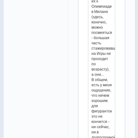
их к
Олимпиаде
в Милане
(здесь,
конечно,
можно
посмеяться
- большая
часть
стажировавшихся
на Игры не
проходит
по
возрасту),
а они...
В общем,
есть у меня
ощущение,
что ничем
хорошим
для
фигуранток
это не
кончится -
ни сейчас,
ни в
долгосрочной