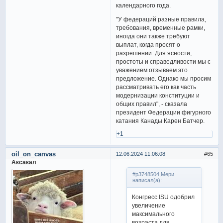
календарного года.
"У федераций разные правила,
требования, временные рамки,
иногда они также требуют
выплат, когда просят о
разрешении. Для ясности,
простоты и справедливости мы с
уважением отзываем это
предложение. Однако мы просим
рассматривать его как часть
модернизации конституции и
общих правил", - сказала
президент Федерации фигурного
катания Канады Карен Батчер.
+1
oil_on_canvas
12.06.2024 11:06:08
65
Аксакал
#p3748504,Мери
написал(а):
Конгресс ISU одобрил
увеличение
максимального
возраста для