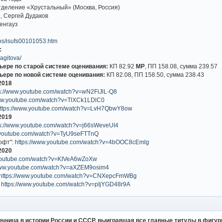
деление «Хрустальный» (Москва, Россия)
, Сергей Дудаков
енгауз
ios/isufs00101053.htm
:
zagitova/
ьере по старой системе оценивания:
КП 82.92
МР
, ПП 158.08, сумма 239.57
ьере по новой системе оценивания:
КП 82.08, ПП 158.50, сумма 238.43
2018
ps://www.youtube.com/watch?v=wN2FiJlL-Q8
www.youtube.com/watch?v=TlXCk1LDlC0
ttps://www.youtube.com/watch?v=LvH7QbwY8ow
2019
ps://www.youtube.com/watch?v=j66sWeveUI4
w.youtube.com/watch?v=TyU9seFTTnQ
офт":
https://www.youtube.com/watch?v=4bOOC8cEmlg
2020
.youtube.com/watch?v=KIVeA6wZoXw
/www.youtube.com/watch?v=aXZEM9osim4
https://www.youtube.com/watch?v=CNXepcFmWBg
:
https://www.youtube.com/watch?v=pIjYGD48r9A
чница в истории России и СССР, выигравшая все главные титулы в фигур