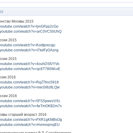
16
енство Москвы 2015
w.youtube.com/watch?v=IynGFpp2cGo
w.youtube.com/watch?v=arC0VC50UhQ
оссии 2015
.youtube.com/watch?v=Kodtprecqjc
w.youtube.com/watch?v=I7kdFyOAzng
оссии 2015
w.youtube.com/watch?v=4ouhDStVYVo
w.youtube.com/watch?v=qc6T780WcvE
ссии 2016
w.youtube.com/watch?v=RqZTtnoS918
w.youtube.com/watch?v=nwc0i8z8LQw
оссии 2016
w.youtube.com/watch?v=5FSSpwezVXc
w.youtube.com/watch?v=fwTmOKB2m7s
сквы старший возраст 2016
w.youtube.com/watch?v=PXR1gKMBsOg
w.youtube.com/watch?v=HvmvvpnsjEU
соревнования памяти В.Л. Серебровского