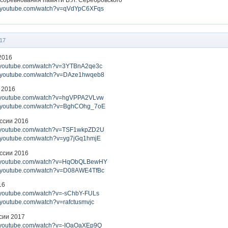
w.youtube.com/watch?v=qVdYpC6XFqs
17
2016
w.youtube.com/watch?v=3YTBnA2qe3c
w.youtube.com/watch?v=DAze1hwqeb8
 2016
w.youtube.com/watch?v=hgVPPA2VLvw
w.youtube.com/watch?v=BghCOhg_7oE
оссии 2016
w.youtube.com/watch?v=TSF1wkpZD2U
w.youtube.com/watch?v=yg7jGq1hmjE
оссии 2016
w.youtube.com/watch?v=HqObQLBewHY
w.youtube.com/watch?v=D08AWE4TfBc
16
w.youtube.com/watch?v=-sChbY-FULs
.youtube.com/watch?v=rafctusmvjc
сии 2017
w.youtube.com/watch?v=-IOaOaXEp9Q