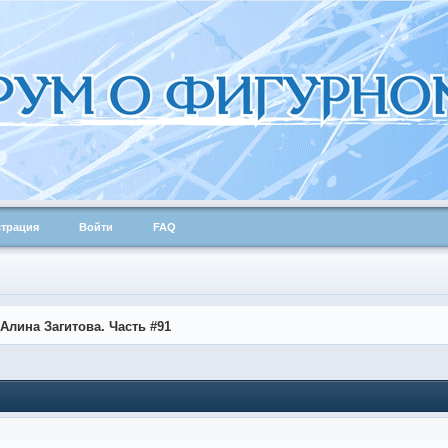
страция
Войти
FAQ
Алина Загитова. Часть #91