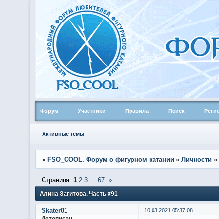
Форум
Участники
Правила
Поиск
Реги
Активные темы
»
FSO_COOL. Форум о фигурном катании
»
Личности
»
Страница:
1
2
3
…
67
»
Алина Загитова. Часть #91
Skater01
10.03.2021 05:37:08
Летописец