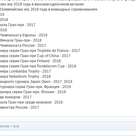
их игр 2018 года в женском одиночном катании
Олимпийских игр 2018 года в командных соревнованиях
019
 2018
ала Гран-при - 2017
2018
Чемпионата Европы - 2019
Финала Гран-при - 2018
Чемпионата России - 2017
ира серии Гран-при Trophée de France - 2017
ира серии Гран-при Cup of China - 2017
ира серии Гран-при Finland - 2018
ира серии Гран-при Rostelecom Cup - 2018
ира Lombardia Trophy - 2017
ира Nebelhorn Trophy - 2018
ндного турнира Japan Open - 2017, 2019
урнира серии Гран-при, Франция - 2019
рнира серии Гран-при, Япония - 2019
ди юниоров - 2017
ала Гран-при среди юниоров - 2016
венства России - 2017
арьеру + шоу