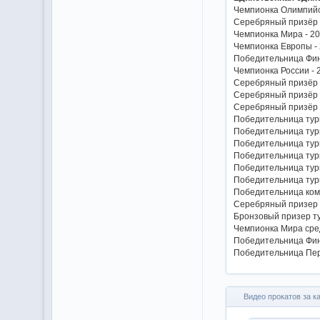
Чемпионка Олимпийск
Серебряный призёр 
Чемпионка Мира - 2
Чемпионка Европы -
Победительница Фин
Чемпионка России - 
Серебряный призёр 
Серебряный призёр 
Серебряный призёр 
Победительница турн
Победительница турн
Победительница турн
Победительница турн
Победительница турн
Победительница турн
Победительница кома
Серебряный призер т
Бронзовый призер ту
Чемпионка Мира сре
Победительница Фин
Победительница Пер
Видео прокатов за к