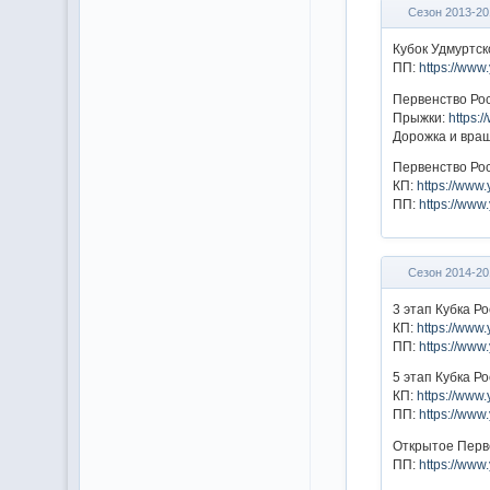
Сезон 2013-20
Кубок Удмуртс
ПП:
https://ww
Первенство Рос
Прыжки:
https:
Дорожка и вра
Первенство Рос
КП:
https://ww
ПП:
https://ww
Сезон 2014-20
3 этап Кубка Р
КП:
https://ww
ПП:
https://ww
5 этап Кубка Р
КП:
https://ww
ПП:
https://ww
Открытое Перв
ПП:
https://ww