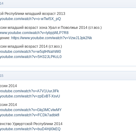
14
кой Республики младший возраст 2013
w.youtube.com/watch?v=o-wTwl5X_pQ
сии младший возраст зона Урал и Поволжье 2014 (ст.воз.)
//www.youtube.com/watch?v=lybjqWLP7R8
щение:
https://www.youtube.com/watch?v=VzwJ1Jpk2Nk
сии младший возраст 2014 (ст.воз.)
w.youtube.com/watch?v=w5qtHNahWi0
w.youtube.com/watch?v=5H32JLPKcL0
15
оссии 2014
w.youtube.com/watch?v=A7V1UurJlFk
w.youtube.com/watch?v=zpEvBT-XsvU
оссии 2014
w.youtube.com/watch?v=GIq3MCvIwMY
w.youtube.com/watch?v=FCDk7adbkfI
енство Удмуртской Республики 2014
w.youtube.com/watch?v=buD4Hjl0kEQ