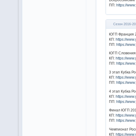
ПП:
https://ww
Сезон 2016-20
ЮГП Франция 
КП:
https://ww
ПП:
https://ww
ЮГП Словения
КП:
https://ww
ПП:
https://ww
3 этап Кубка Р
КП:
https://ww
ПП:
https://ww
4 этап Кубка Р
КП:
https://ww
ПП:
https://ww
Финал ЮГП 20
КП:
https://ww
ПП:
https://www
Чемпионат Рос
КП:
https://ww