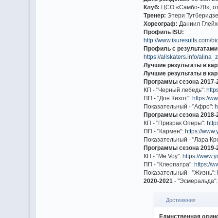
Клуб:
ЦСО «Самбо-70», от
Тренер:
Этери Тутберидзе
Хореограф:
Даниил Глейх
Профиль ISU:
http://www.isuresults.com/b
Профиль с результатами
https://allskaters.info/alina_
Лучшие результаты в кар
Лучшие результаты в кар
Программы сезона 2017-
КП - "Черный лебедь":
htt
ПП - "Дон Кихот":
https://
Показательный - "Афро":
h
Программы сезона 2018-
КП - "Призрак Оперы":
htt
ПП - "Кармен":
https://ww
Показательный - "Лара Кр
Программы сезона 2019-
КП - "Me Voy":
https://www
ПП - "Клеопатра":
https:/
Показательный - "Жизнь":
2020-2021
- "Эсмеральда"
Достижения
Единственная одино