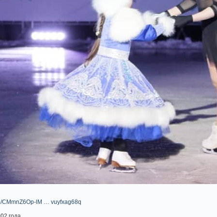
m/p/CMmnZ6Op-lM … vuyfxag68q
02 года