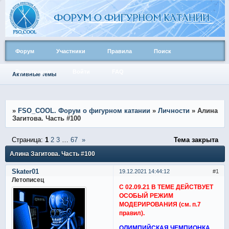
Форум
Участники
Правила
Поиск
Регистрация
Войти
FAQ
Активные темы
»
FSO_COOL. Форум о фигурном катании
»
Личности
»
Алина
Загитова. Часть #100
Страница:
1
2
3
…
67
»
Тема закрыта
Алина Загитова. Часть #100
Skater01
19.12.2021 14:44:12
1
Летописец
С 02.09.21 В ТЕМЕ ДЕЙСТВУЕТ
ОСОБЫЙ РЕЖИМ
МОДЕРИРОВАНИЯ (см. п.7
правил).
ОЛИМПИЙСКАЯ ЧЕМПИОНКА