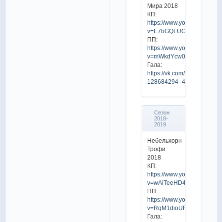
Мира 2018
КП:
https://www.youtube.com/w
v=E7bGQLUCuh8
ПП:
https://www.youtube.com/w
v=mWkdYcw0MBo
Гала:
https://vk.com/video-
128684294_456239601
Сезон
2018-
2019
Небельхорн
Трофи
2018
КП:
https://www.youtube.com/w
v=wAiTeeHD4WA
ПП:
https://www.youtube.com/w
v=RqM1dioURbw
Гала: