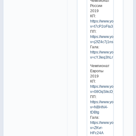
Чемпионат
России
2019
КП:
https://www.youtube.com/w
v=t7cP2oFIa3s
ПП:
https://www.youtube.com/w
v=j2fZ4c7j1ns
Гала:
https://www.youtube.com/w
v=cYJIeq3hLrU
Чемпионат
Европы
2019
КП:
https://www.youtube.com/w
v=08OqSikcD_M
ПП:
https://www.youtube.com/w
v=NBHN4-
tDBtg
Гала:
https://www.youtube.com/w
v=ZKvr-
HFc24A