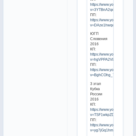
https://www.youtube.com/w
v=3YTBnA2qe3c
ПП:
https://www.youtube.com/w
v=DAze1hwqeb8
ЮГП
Словения
2016
КП:
https://www.youtube.com/w
v=hgVPPA2VLvw
ПП:
https://www.youtube.com/w
v=BghCOhg_7oE
3 этап
Кубка
России
2016
КП:
https://www.youtube.com/w
v=TSF1wkpZD2U
ПП:
https://www.youtube.com/w
v=yg7jGq1hmjE