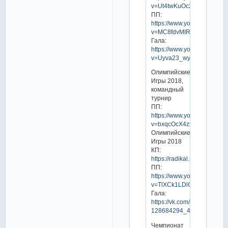
v=Ut4twKuOc2c
ПП:
https://www.youtube.com/w
v=MC8fdvMIRPc
Гала:
https://www.youtube.com/w
v=Uyva23_wyVE
Олимпийские
Игры 2018,
командный
турнир
ПП:
https://www.youtube.com/w
v=bxqcOcX4zxM
Олимпийские
Игры 2018
КП:
https://radikal.ru/video/j8j
ПП:
https://www.youtube.com/w
v=TlXCk1LDlC0
Гала:
https://vk.com/video-
128684294_456239549
Чемпионат