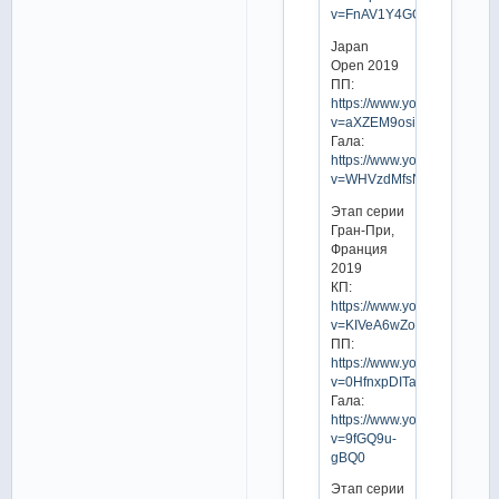
v=FnAV1Y4GQuw
Japan
Open 2019
ПП:
https://www.youtube.com/w
v=aXZEM9osim4
Гала:
https://www.youtube.com/w
v=WHVzdMfsNBw
Этап серии
Гран-При,
Франция
2019
КП:
https://www.youtube.com/w
v=KIVeA6wZoXw
ПП:
https://www.youtube.com/w
v=0HfnxpDITag
Гала:
https://www.youtube.com/w
v=9fGQ9u-
gBQ0
Этап серии