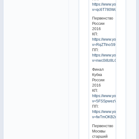
https://www.youtube.com/w
v=qc6T780WcvE
Первенство
России
2016
КП:
https://www.youtube.com/w
v=RqZTtnoS918
ПП:
https://www.youtube.com/w
v=nwc0i8z8LQw
Финал
Кубка
России
2016
КП:
https://www.youtube.com/w
v=5FSSpwezVXc
ПП:
https://www.youtube.com/w
v=fwTmOKB2m7s
Первенство
Москвы
старший