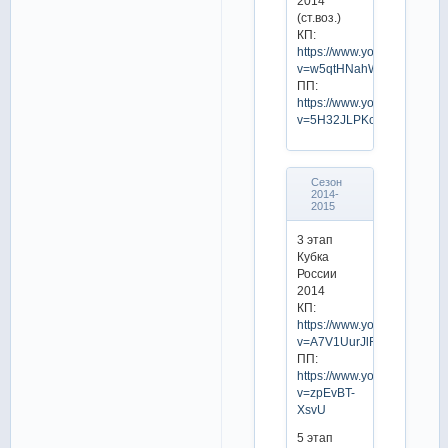
2014
(ст.воз.)
КП:
https://www.youtube.com/w
v=w5qtHNahWi0
ПП:
https://www.youtube.com/w
v=5H32JLPKcL0
Сезон
2014-
2015
3 этап
Кубка
России
2014
КП:
https://www.youtube.com/w
v=A7V1UurJlFk
ПП:
https://www.youtube.com/w
v=zpEvBT-
XsvU
5 этап