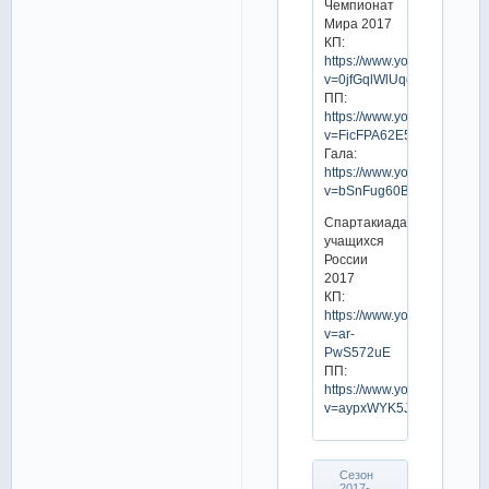
Чемпионат
Мира 2017
КП:
https://www.youtube.com/w
v=0jfGqlWlUqc
ПП:
https://www.youtube.com/w
v=FicFPA62E5g
Гала:
https://www.youtube.com/w
v=bSnFug60B3k
Спартакиада
учащихся
России
2017
КП:
https://www.youtube.com/w
v=ar-
PwS572uE
ПП:
https://www.youtube.com/w
v=aypxWYK5JtI
Сезон
2017-