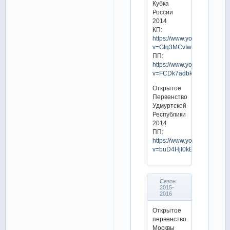
Кубка
России
2014
КП:
https://www.youtube.com/w
v=GIq3MCvIwMY
ПП:
https://www.youtube.com/w
v=FCDk7adbkfI
Открытое
Первенство
Удмуртской
Республики
2014
ПП:
https://www.youtube.com/w
v=buD4Hjl0kEQ
Сезон
2015-
2016
Открытое
первенство
Москвы