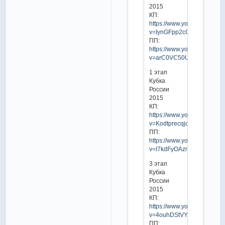
2015
КП:
https://www.youtube.com/w
v=IynGFpp2cGo
ПП:
https://www.youtube.com/w
v=arC0VC50UhQ
1 этап
Кубка
России
2015
КП:
https://www.youtube.com/w
v=Kodtprecqjc
ПП:
https://www.youtube.com/w
v=I7kdFyOAzng
3 этап
Кубка
России
2015
КП:
https://www.youtube.com/w
v=4ouhDStVYVo
ПП: