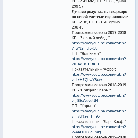
КП 82.92
МР
, ПП 158.08, сумма
239.57
Лучшие результаты в карьере
по новой системе оценивания:
КП 82.08, ПП 158.50, сумма
238.43
Программы сезона 2017-2018
КП - "Черный лебедь":
https://www.youtube.com/watch?
v=wN2FiJlL-Q8
ПП - "Дон Кихот":
https://www.youtube.com/watch?
v=TlXCk1LDlC0
Показательный - "Афро":
https://www.youtube.com/watch?
v=LvH7QbwY8ow
Программы сезона 2018-2019
КП - "Призрак Оперы":
https://www.youtube.com/watch?
v=j66sWeveUI4
ПП - "Кармен":
https://www.youtube.com/watch?
v=TyU9seFTTnQ
Показательный - "Лара Крофт":
https://www.youtube.com/watch?
v=4bOOC8cEmlg
Программы сезона 2019-2020