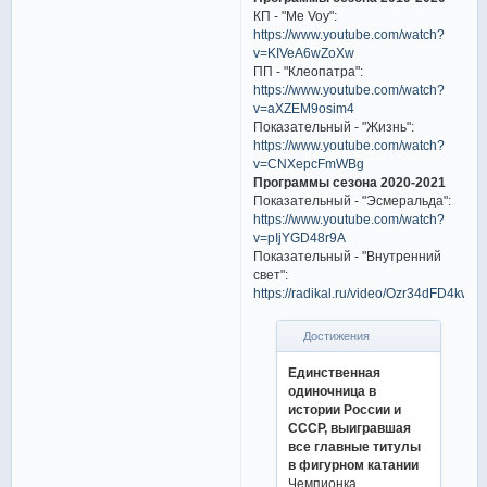
КП - "Me Voy":
https://www.youtube.com/watch?
v=KIVeA6wZoXw
ПП - "Клеопатра":
https://www.youtube.com/watch?
v=aXZEM9osim4
Показательный - "Жизнь":
https://www.youtube.com/watch?
v=CNXepcFmWBg
Программы сезона 2020-2021
Показательный - "Эсмеральда":
https://www.youtube.com/watch?
v=pIjYGD48r9A
Показательный - "Внутренний
свет":
https://radikal.ru/video/Ozr34dFD4kw
Достижения
Единственная
одиночница в
истории России и
СССР, выигравшая
все главные титулы
в фигурном катании
Чемпионка