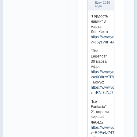
Шоу 2018
года
"Гордость
нации" 3
марта
Дон Кихот:
https://www.youtube.com/w
v=jj6ysV8f_4A
"The
Legends"
30 марта
Афро:
https://www.youtube.com/w
v=r0O8rzxTFWs
+бонус:
https://www.youtube.com/w
v=rRNi7dNJ7Ks
"Ice
Fantasia"
21 апреля
Черный
лебедь:
https://www.youtube.com/w
v=R0Fn4z74TRc