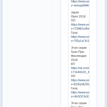
https://www.youtube.com/w
v=4efuqd9MKzc
Japan
Open 2018
ПП:
https://www.youtube.com/w
v=TOlItEhz9hk
Гала:
https://www.youtube.com/w
v=TfZq1sCKi1I
Этап серии
Гран-При,
Финляндия
2018
КП:
https://vk.com/video-
173446620_456239030
ПП:
https://www.youtube.com/w
v=EDKjnB20hu8
Гала:
https://www.youtube.com/w
v=4bOOC8cEmlg
Этап серии