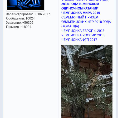
2018 ГОДА В ЖЕНСКОМ
ОДИНОЧНОМ КАТАНИИ
ЧЕМПИОНКА МИРА 2019
Зарегистрирован
: 06.06.2017
СЕРЕБРЯНЫЙ ПРИЗЕР
Сообщений:
10024
ОЛИМПИЙСКИХ ИГР 2018 ГОДА
Уважение:
+56302
(КОМАНДА)
Позитив:
+18994
ЧЕМПИОНКА ЕВРОПЫ 2018
ЧЕМПИОНКА РОССИИ 2018
ЧЕМПИОНКА ФГП 2017