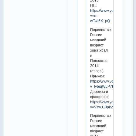
2013
ПП:
https://www.youtube.com/w
v=o-
wTwl5X_pQ
Первенство
России
младший
возраст
зона Урал
и
Поволжье
2014
(ст.воз.)
Прыжки:
https://www.youtube.com/w
v=lybjqWLP7R8
Дорожка и
вращение:
https://www.youtube.com/w
v=VzwJ1Jpk2Nk
Первенство
России
младший
возраст