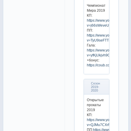
Чемпионат
Мира 2019
КП:
https://www.youtube.com/w
v=j66sWeveUI4
ПП:
https://www.youtube.com/w
v=TyU9seFTTnQ
Гала:
https://www.youtube.com/w
v=yfKjUkjvh90
+бонус:
https://coub.com/view/1rb0s
Сезон
2019-
2020
Открытые
прокаты
2019
КП:
https://www.youtube.com/w
v=QJMu7CXrM4c
ПП:
https://www.youtube.co