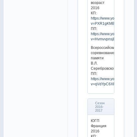
возраст
2016
КП:
https://www.youtube.com/w
v=PXR1gKMBsOg
ПП:
https://www.youtube.com/w
v=HvmvvpnsjEU
Всероссийские
соревнования
памяти
В.Л.
Серебровского
ПП:
https://www.youtube.com/w
v=qVdYpC6XFqs
Сезон
2016-
2017
ЮГП
Франция
2016
КП: