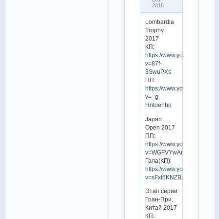
2018
Lombardia
Trophy
2017
КП:
https://www.youtube.com/w
v=87f-
3SwuPXs
ПП:
https://www.youtube.com/w
v=_g-
Hntoenho
Japan
Open 2017
ПП:
https://www.youtube.com/w
v=WGFVYwArMbc
Гала(КП):
https://www.youtube.com/w
v=sFxf5KNZBSQ
Этап серии
Гран-При,
Китай 2017
КП: