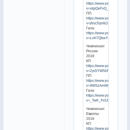
https://www.youtube.com/w
v=xIgiQeFxQ_0
ПП:
https://www.youtube.com/w
v=jNsc5qnlb2c
Гала:
https://www.youtube.com/w
v=LvH7QbwY8ow
Чемпионат
России
2018
КП:
https://www.youtube.com/w
v=2yiGYW5bRMw
ПП:
https://www.youtube.com/w
v=9WSzAmWyZvs
Гала:
https://www.youtube.com/w
v=_TwK_Fd18Pw
Чемпионат
Европы
2018
КП:
https://www.youtube.com/w