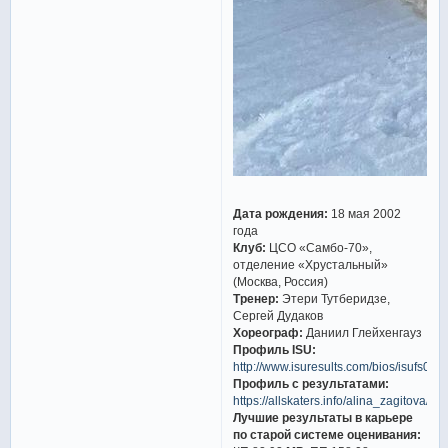
Дата рождения:
18 мая 2002
года
Клуб:
ЦСО «Самбо-70»,
отделение «Хрустальный»
(Москва, Россия)
Тренер:
Этери Тутберидзе,
Сергей Дудаков
Хореограф:
Даниил Глейхенгауз
Профиль ISU:
http://www.isuresults.com/bios/isufs00
Профиль с результатами:
https://allskaters.info/alina_zagitova/
Лучшие результаты в карьере
по старой системе оценивания: