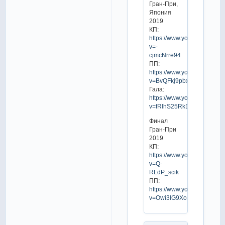
Гран-При,
Япония
2019
КП:
https://www.youtube.com/w
v=-
cjmcNrre94
ПП:
https://www.youtube.com/w
v=BvQFkj9pbxs
Гала:
https://www.youtube.com/w
v=fRlhS25RkDY
Финал
Гран-При
2019
КП:
https://www.youtube.com/w
v=Q-
RLdP_scik
ПП:
https://www.youtube.com/w
v=Owi3lG9XoNU