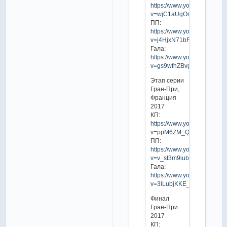
https://www.youtube.com/w
v=wjC1aUgOmtU
ПП:
https://www.youtube.com/w
v=j4HjxN71bFw
Гала:
https://www.youtube.com/w
v=gs9wfhZBvgY
Этап серии
Гран-При,
Франция
2017
КП:
https://www.youtube.com/w
v=ppM6ZM_QMx0
ПП:
https://www.youtube.com/w
v=v_st3m9iubI
Гала:
https://www.youtube.com/w
v=3lLubjKKE_Y
Финал
Гран-При
2017
КП: