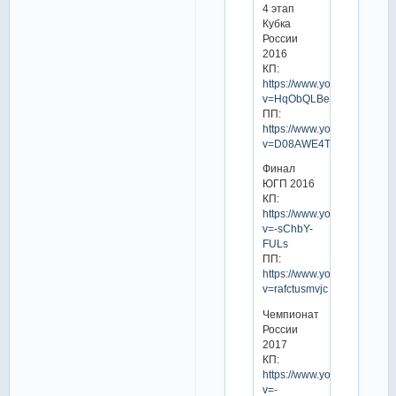
4 этап
Кубка
России
2016
КП:
https://www.youtube.com/w
v=HqObQLBewHY
ПП:
https://www.youtube.com/w
v=D08AWE4TfBc
Финал
ЮГП 2016
КП:
https://www.youtube.com/w
v=-sChbY-
FULs
ПП:
https://www.youtube.com/w
v=rafctusmvjc
Чемпионат
России
2017
КП:
https://www.youtube.com/w
v=-