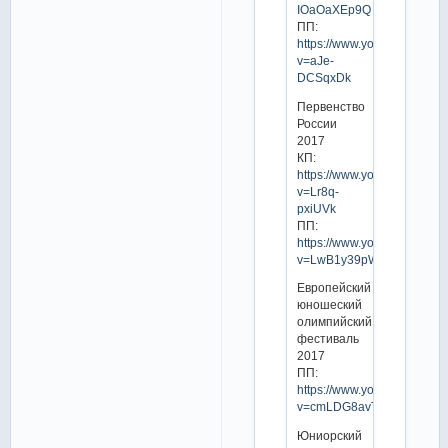
IOaOaXEp9Q
ПП:
https://www.youtube.com/w
v=aJe-
DCSqxDk
Первенство
России
2017
КП:
https://www.youtube.com/w
v=Lr8q-
pxiUVk
ПП:
https://www.youtube.com/w
v=LwB1y39pWos
Европейский
юношеский
олимпийский
фестиваль
2017
ПП:
https://www.youtube.com/w
v=cmLDG8avTa8
Юниорский