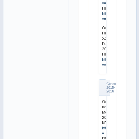
v=GIq3MCvIwMY
ПП:
https://www.youtube.
v=FCDk7adbkfI
Открытое
Первенство
Удмуртской
Республики
2014
ПП:
https://www.youtube.
v=buD4Hjl0kEQ
Сезон
2015-
2016
Открытое
первенство
Москвы
2015
КП:
https://www.youtube.
v=IynGFpp2cGo
ПП: