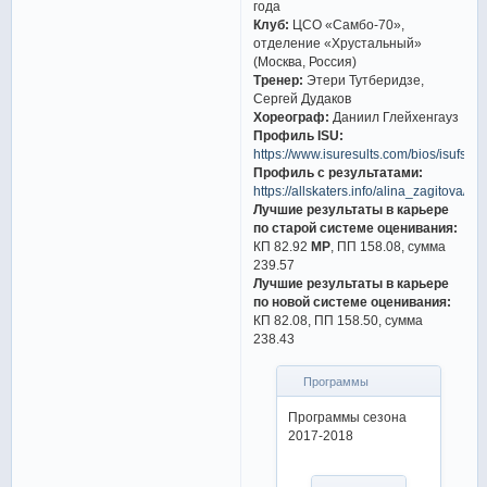
года
Клуб:
ЦСО «Самбо-70»,
отделение «Хрустальный»
(Москва, Россия)
Тренер:
Этери Тутберидзе,
Сергей Дудаков
Хореограф:
Даниил Глейхенгауз
Профиль ISU:
https://www.isuresults.com/bios/isufs0
Профиль с результатами:
https://allskaters.info/alina_zagitova/
Лучшие результаты в карьере
по старой системе оценивания:
КП 82.92
МР
, ПП 158.08, сумма
239.57
Лучшие результаты в карьере
по новой системе оценивания:
КП 82.08, ПП 158.50, сумма
238.43
Программы
Программы сезона
2017-2018