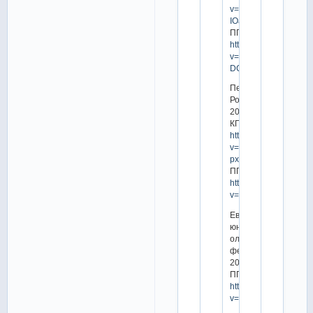
v=-
IOaOaXEp9Q
ПП:
https://www.youtube.
v=aJe-
DCSqxDk
Первенство
России
2017
КП:
https://www.youtube.
v=Lr8q-
pxiUVk
ПП:
https://www.youtube.
v=LwB1y39pWos
Европейский
юношеский
олимпийский
фестиваль
2017
ПП:
https://www.youtube.
v=cmLDG8avTa8