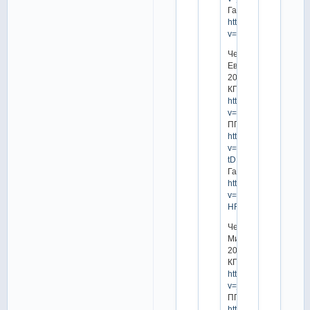
Гала:
https://www.youtube.
v=cYJIeq3hLrU
Чемпионат
Европы
2019
КП:
https://www.youtube.
v=08OqSikcD_M
ПП:
https://www.youtube.
v=NBHN4-
tDBtg
Гала:
https://www.youtube.
v=ZKvr-
HFc24A
Чемпионат
Мира
2019
КП:
https://www.youtube.
v=j66sWeveUI4
ПП:
https://www.youtube.