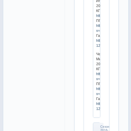
Игры
2018
КП:
https://radikal.ru/vid
ПП:
https://www.youtube.
v=TlXCk1LDlC0
Гала:
https://vk.com/video-
128684294_456239
Чемпионат
Мира
2018
КП:
https://www.youtube.
v=E7bGQLUCuh8
ПП:
https://www.youtube.
v=mWkdYcw0MBo
Гала:
https://vk.com/video-
128684294_456239
Сезон
2018-