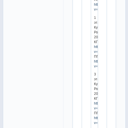
https://www.youtube.
v=arC0VC50UhQ
1
этап
Кубка
России
2015
КП:
https://www.youtube.
v=Kodtprecqjc
ПП:
https://www.youtube.
v=I7kdFyOAzng
3
этап
Кубка
России
2015
КП:
https://www.youtube.
v=4ouhDStVYVo
ПП:
https://www.youtube.
v=qc6T780WcvE