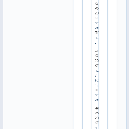
Кубка
России
2016
КП:
https://www.youtube.
v=HqObQLBewHY
ПП:
https://www.youtube.
v=D08AWE4TfBc
Финал
ЮГП
2016
КП:
https://www.youtube.
v=-
sChbY-
FULs
ПП:
https://www.youtube.
v=rafctusmvjc
Чемпионат
России
2017
КП:
https://www.youtube.