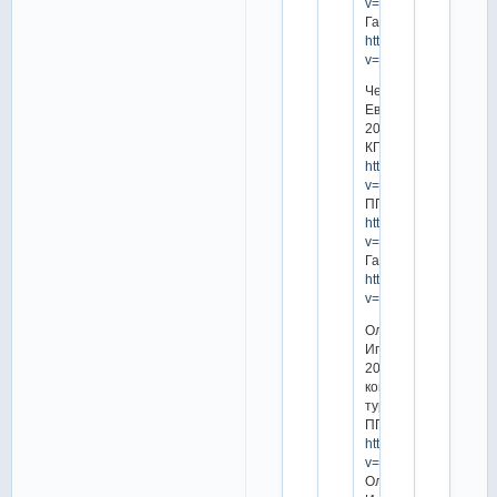
v=9WSzAmWyZvs
Гала:
https://www.youtube.
v=_TwK_Fd18Pw
Чемпионат
Европы
2018
КП:
https://www.youtube.
v=Ut4twKuOc2c
ПП:
https://www.youtube.
v=MC8fdvMIRPc
Гала:
https://www.youtube.
v=Uyva23_wyVE
Олимпийские
Игры
2018,
командный
турнир
ПП:
https://www.youtube.
v=bxqcOcX4zxM
Олимпийские