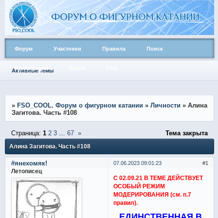
Форум
Участники
Правила
Поиск
Регистрация
Войти
FAQ
Активные темы
»
FSO_COOL. Форум о фигурном катании
»
Личности
»
Алина
Загитова. Часть #108
Страница:
1
2
3
…
67
»
Тема закрыта
Алина Загитова. Часть #108
#янехомяк!
07.06.2023 09:01:23
1
Летописец
С 02.09.21 В ТЕМЕ ДЕЙСТВУЕТ
ОСОБЫЙ РЕЖИМ
МОДЕРИРОВАНИЯ (см. п.7
правил).
ЕДИНСТВЕННАЯ В