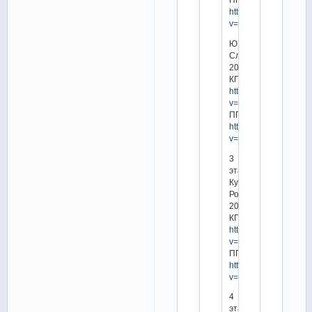
https://www.youtube.
v=DAze1hwqeb8
ЮГП
Словения
2016
КП:
https://www.youtube.
v=hgVPPA2VLvw
ПП:
https://www.youtube.
v=BghCOhg_7oE
3
этап
Кубка
России
2016
КП:
https://www.youtube.
v=TSF1wkpZD2U
ПП:
https://www.youtube.
v=yg7jGq1hmjE
4
этап