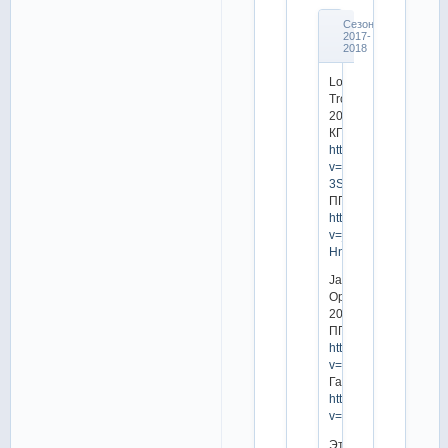
Сезон
2017-
2018
Lombardia
Trophy
2017
КП:
https://www.youtube.
v=87f-
3SwuPXs
ПП:
https://www.youtube.
v=_g-
Hntoenho
Japan
Open
2017
ПП:
https://www.youtube.
v=WGFVYwArMbc
Гала(КП):
https://www.youtube.
v=sFxf5KNZBSQ
Этап