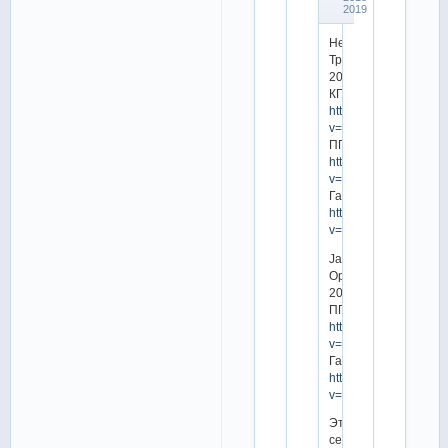
2019
Небельхорн
Трофи
2018
КП:
https://www.youtube.
v=wAiTeeHD4WA
ПП:
https://www.youtube.
v=RqM1dioURbw
Гала:
https://www.youtube.
v=4efuqd9MKzc
Japan
Open
2018
ПП:
https://www.youtube.
v=TOlItEhz9hk
Гала:
https://www.youtube.
v=TfZq1sCKi1I
Этап
серии